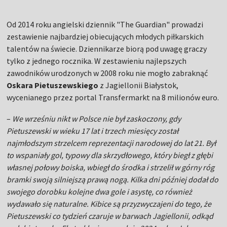
Od 2014 roku angielski dziennik "The Guardian" prowadzi
zestawienie najbardziej obiecujących młodych piłkarskich
talentów na świecie. Dziennikarze biorą pod uwagę graczy
tylko z jednego rocznika. W zestawieniu najlepszych
zawodników urodzonych w 2008 roku nie mogło zabraknąć
Oskara Pietuszewskiego
z Jagiellonii Białystok,
wycenianego przez portal Transfermarkt na 8 milionów euro.
–
We wrześniu nikt w Polsce nie był zaskoczony, gdy
Pietuszewski w wieku 17 lat i trzech miesięcy został
najmłodszym strzelcem reprezentacji narodowej do lat 21. Był
to wspaniały gol, typowy dla skrzydłowego, który biegł z głębi
własnej połowy boiska, wbiegł do środka i strzelił w górny róg
bramki swoją silniejszą prawą nogą. Kilka dni później dodał do
swojego dorobku kolejne dwa gole i asystę, co również
wydawało się naturalne. Kibice są przyzwyczajeni do tego, że
Pietuszewski co tydzień czaruje w barwach Jagiellonii, odkąd