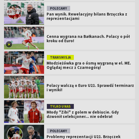
POLECAMY
Pan wynik. Rewelacyjny bilans Brzęczka z
reprezentacjami
Cenna wygrana na Bałkanach. Polacy o pół
kroku od Euro!
TRANSMISJA
Młodzieżówka gra o ósmą wygraną w el. ME.
Oglądaj mecz z Czarnogórą!
Polacy walczą o Euro U21. Sprawdź terminarz
i wyniki!
TYLKO U NAS
Młody "Zibi" z golem w debiucie. Gdy
dzwonił selekcjoner... nie odebrał
POLECAMY
Problemy reprezentacji U21. Brzęczek