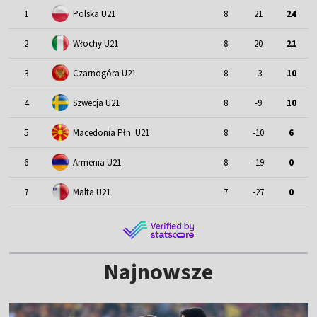
1
Polska U21
8
21
24
2
Włochy U21
8
20
21
3
Czarnogóra U21
8
-3
10
4
Szwecja U21
8
-9
10
5
Macedonia Płn. U21
8
-10
6
6
Armenia U21
8
-19
0
7
Malta U21
7
-27
0
Najnowsze