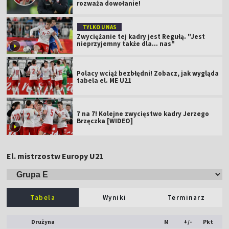
rozważa dowołanie!
TYLKO U NAS
Zwyciężanie tej kadry jest Regułą. "Jest
nieprzyjemny także dla... nas"
Polacy wciąż bezbłędni! Zobacz, jak wygląda
tabela el. ME U21
7 na 7! Kolejne zwycięstwo kadry Jerzego
Brzęczka [WIDEO]
El. mistrzostw Europy U21
Tabela
Wyniki
Terminarz
Drużyna
M
+/-
Pkt