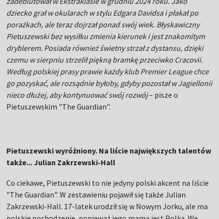
zadebiutował w Ekstraklasie w grudniu 2024 roku. Jako
dziecko grał w okularach w stylu Edgara Davidsa i płakał po
porażkach, ale teraz dojrzał ponad swój wiek. Błyskawiczny
Pietuszewski bez wysiłku zmienia kierunek i jest znakomitym
dryblerem. Posiada również świetny strzał z dystansu, dzięki
czemu w sierpniu strzelił piękną bramkę przeciwko Cracovii.
Według polskiej prasy prawie każdy klub Premier League chce
go pozyskać, ale rozsądnie byłoby, gdyby pozostał w Jagiellonii
nieco dłużej, aby kontynuować swój rozwój
– pisze o
Pietuszewskim "The Guardian".
Pietuszewski wyróżniony. Na liście największych talentów
także... Julian Zakrzewski-Hall
Co ciekawe, Pietuszewski to nie jedyny polski akcent na liście
"The Guardian". W zestawieniu pojawił się także Julian
Zakrzewski-Hall. 17-latek urodził się w Nowym Jorku, ale ma
polskie pochodzenie, ponieważ jego mama jest Polką. We