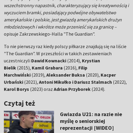
wszechstronny napastnik, charakteryzujący się kreatywnością i
wyczuciem bramki, posiadający podwójne obywatelstwo
amerykańskie i polskie, jest gwiazdą amerykańskich drużyn
młodzieżowych i wkrótce może przenieść się za granicę –
opisuje Zakrzewskiego-Halla "The Guardian".
To nie pierwszy raz kiedy polscy piłkarze znajdują się na liście
"The Guardian". W przeszłości w takich zestawieniach
uczestniczyli
Dawid Kownacki
(2014),
Krystian
Bielik
(2015),
Kamil Grabara
(2016),
Filip
Marchwiński
(2019),
Aleksander Buksa
(2020),
Kacper
Urbański
(2021),
Antoni Mikułko i Dariusz Stalmach
(2022),
Karol Borys
(2023) oraz
Adrian Przyborek
(2024).
Czytaj też
Gwiazda U21: na razie nie
myślę o seniorskiej
reprezentacji [WIDEO]