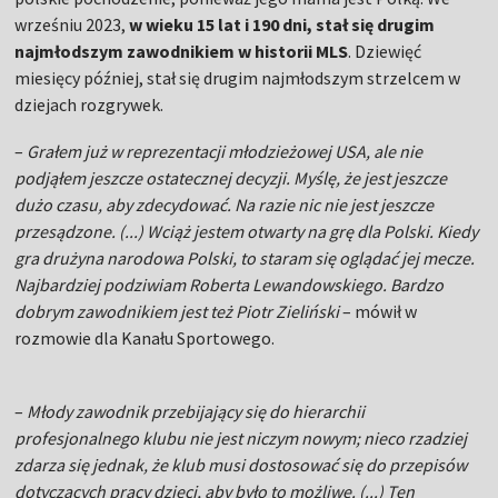
wrześniu 2023,
w wieku 15 lat i 190 dni, stał się drugim
najmłodszym zawodnikiem w historii MLS
. Dziewięć
miesięcy później, stał się drugim najmłodszym strzelcem w
dziejach rozgrywek.
–
Grałem już w reprezentacji młodzieżowej USA, ale nie
podjąłem jeszcze ostatecznej decyzji. Myślę, że jest jeszcze
dużo czasu, aby zdecydować. Na razie nic nie jest jeszcze
przesądzone. (...) Wciąż jestem otwarty na grę dla Polski. Kiedy
gra drużyna narodowa Polski, to staram się oglądać jej mecze.
Najbardziej podziwiam Roberta Lewandowskiego. Bardzo
dobrym zawodnikiem jest też Piotr Zieliński
– mówił w
rozmowie dla Kanału Sportowego.
–
Młody zawodnik przebijający się do hierarchii
profesjonalnego klubu nie jest niczym nowym; nieco rzadziej
zdarza się jednak, że klub musi dostosować się do przepisów
dotyczących pracy dzieci, aby było to możliwe. (...) Ten