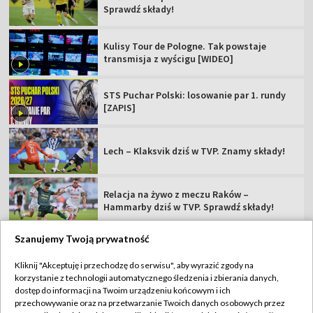
Sprawdź składy!
Kulisy Tour de Pologne. Tak powstaje
transmisja z wyścigu [WIDEO]
STS Puchar Polski: losowanie par 1. rundy
[ZAPIS]
Lech – Klaksvik dziś w TVP. Znamy składy!
Relacja na żywo z meczu Raków –
Hammarby dziś w TVP. Sprawdź składy!
Szanujemy Twoją prywatność
Kliknij "Akceptuję i przechodzę do serwisu", aby wyrazić zgody na
korzystanie z technologii automatycznego śledzenia i zbierania danych,
TVP
dostęp do informacji na Twoim urządzeniu końcowym i ich
Abonament TVP
Regulamin TVP
przechowywanie oraz na przetwarzanie Twoich danych osobowych przez