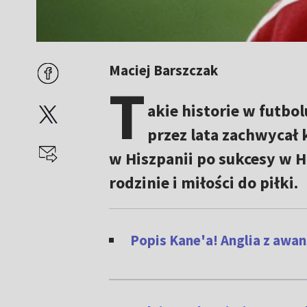
Maciej Barszczak
T
akie historie w futbo
przez lata zachwycał 
w Hiszpanii po sukcesy w Ho
rodzinie i miłości do piłki.
Popis Kane'a! Anglia z awa