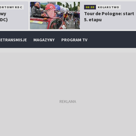
ORTOWY RDC
08:55
KOLARSTWO
owy
Tour de Pologne: start
RDC)
5. etapu
ETRANSMISJE
MAGAZYNY
PROGRAM TV