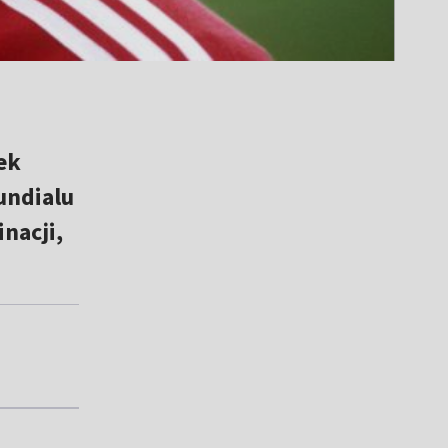
ek
undialu
nacji,