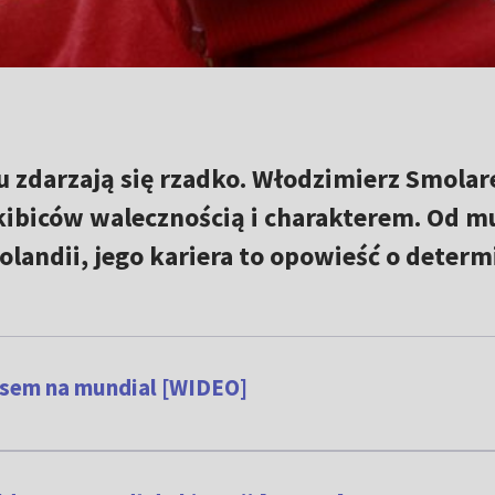
lu zdarzają się rzadko. Włodzimierz Smolar
kibiców walecznością i charakterem. Od m
landii, jego kariera to opowieść o determi
nsem na mundial [WIDEO]