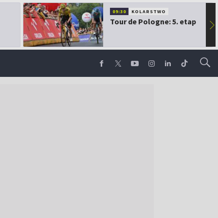
09:30
KOLARSTWO
Tour de Pologne: 5. etap
▶