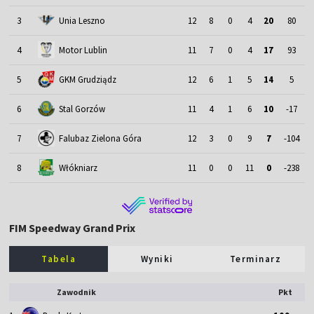
3
Unia Leszno
12
8
0
4
20
80
4
Motor Lublin
11
7
0
4
17
93
5
GKM Grudziądz
12
6
1
5
14
5
6
Stal Gorzów
11
4
1
6
10
-17
7
Falubaz Zielona Góra
12
3
0
9
7
-104
8
Włókniarz
11
0
0
11
0
-238
FIM Speedway Grand Prix
Tabela
Wyniki
Terminarz
Zawodnik
Pkt