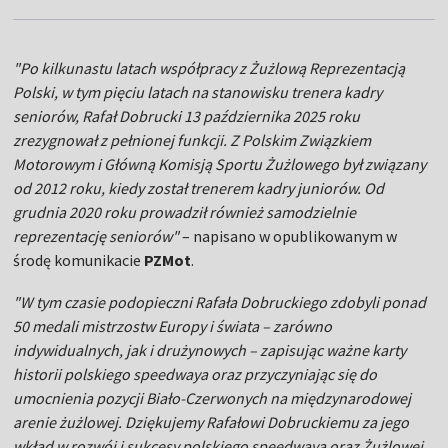
"Po kilkunastu latach współpracy z Żużlową Reprezentacją
Polski, w tym pięciu latach na stanowisku trenera kadry
seniorów, Rafał Dobrucki 13 października 2025 roku
zrezygnował z pełnionej funkcji. Z Polskim Związkiem
Motorowym i Główną Komisją Sportu Żużlowego był związany
od 2012 roku, kiedy został trenerem kadry juniorów. Od
grudnia 2020 roku prowadził również samodzielnie
reprezentację seniorów"
– napisano w opublikowanym w
środę komunikacie
PZMot
.
"W tym czasie podopieczni Rafała Dobruckiego zdobyli ponad
50 medali mistrzostw Europy i świata – zarówno
indywidualnych, jak i drużynowych – zapisując ważne karty
historii polskiego speedwaya oraz przyczyniając się do
umocnienia pozycji Biało-Czerwonych na międzynarodowej
arenie żużlowej. Dziękujemy Rafałowi Dobruckiemu za jego
wkład w rozwój i sukcesy polskiego speedwaya oraz Żużlowej