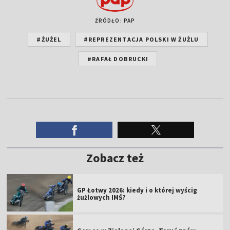
ŹRÓDŁO: PAP
#ŻUŻEL
#REPREZENTACJA POLSKI W ŻUŻLU
#RAFAŁ DOBRUCKI
Zobacz też
GP Łotwy 2026: kiedy i o której wyścig
żużlowych IMŚ?