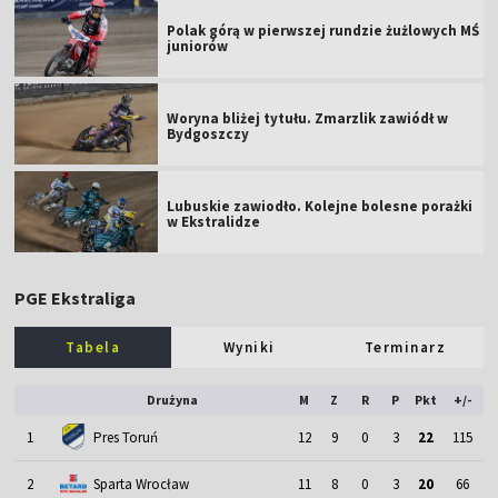
Polak górą w pierwszej rundzie żużlowych MŚ
juniorów
Woryna bliżej tytułu. Zmarzlik zawiódł w
Bydgoszczy
Lubuskie zawiodło. Kolejne bolesne porażki
w Ekstralidze
PGE Ekstraliga
Tabela
Wyniki
Terminarz
Drużyna
M
Z
R
P
Pkt
+/-
1
Pres Toruń
12
9
0
3
22
115
2
Sparta Wrocław
11
8
0
3
20
66