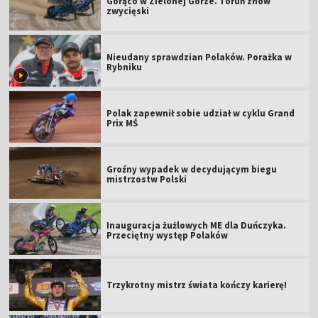
Gorąco w Zielonej Górze. Toruń znów
zwycięski
Nieudany sprawdzian Polaków. Porażka w
Rybniku
Polak zapewnił sobie udział w cyklu Grand
Prix MŚ
Groźny wypadek w decydującym biegu
mistrzostw Polski
Inauguracja żużlowych ME dla Duńczyka.
Przeciętny występ Polaków
Trzykrotny mistrz świata kończy karierę!