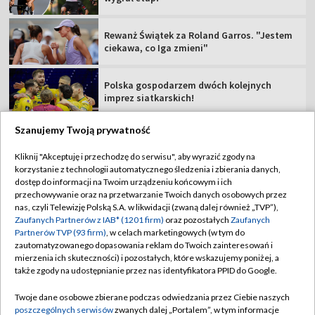
Rewanż Świątek za Roland Garros. "Jestem
ciekawa, co Iga zmieni"
Polska gospodarzem dwóch kolejnych
imprez siatkarskich!
Szanujemy Twoją prywatność
Kliknij "Akceptuję i przechodzę do serwisu", aby wyrazić zgody na
korzystanie z technologii automatycznego śledzenia i zbierania danych,
TVP
dostęp do informacji na Twoim urządzeniu końcowym i ich
Abonament TVP
Regulamin TVP
przechowywanie oraz na przetwarzanie Twoich danych osobowych przez
nas, czyli Telewizję Polską S.A. w likwidacji (zwaną dalej również „TVP”),
Polityka prywatności
Sklep TVP
Zaufanych Partnerów z IAB* (1201 firm)
oraz pozostałych
Zaufanych
Partnerów TVP (93 firm)
, w celach marketingowych (w tym do
Biuro Reklamy
Moje zgody
zautomatyzowanego dopasowania reklam do Twoich zainteresowań i
mierzenia ich skuteczności) i pozostałych, które wskazujemy poniżej, a
Oferta Handlowa
Biuro reklamy
także zgody na udostępnianie przez nas identyfikatora PPID do Google.
Telegazeta ogłoszenia
Kontakt
Twoje dane osobowe zbierane podczas odwiedzania przez Ciebie naszych
Emisja w TVP
poszczególnych serwisów
zwanych dalej „Portalem”, w tym informacje