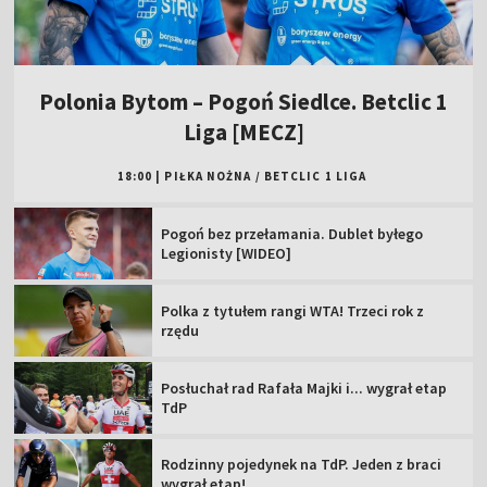
Polonia Bytom – Pogoń Siedlce. Betclic 1
Liga [MECZ]
18:00
|
PIŁKA NOŻNA
/
BETCLIC 1 LIGA
Pogoń bez przełamania. Dublet byłego
Legionisty [WIDEO]
Polka z tytułem rangi WTA! Trzeci rok z
rzędu
Posłuchał rad Rafała Majki i... wygrał etap
TdP
Rodzinny pojedynek na TdP. Jeden z braci
wygrał etap!