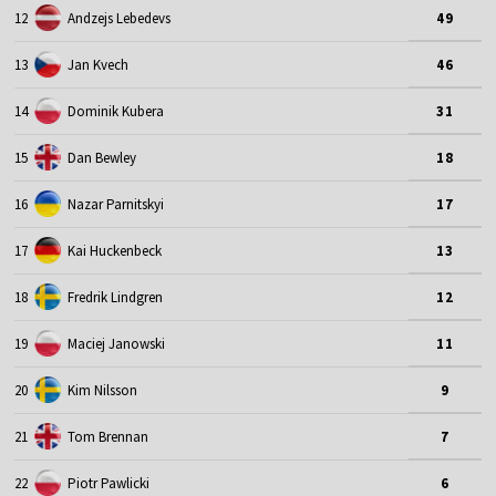
12
Andzejs Lebedevs
49
13
Jan Kvech
46
14
Dominik Kubera
31
15
Dan Bewley
18
16
Nazar Parnitskyi
17
17
Kai Huckenbeck
13
18
Fredrik Lindgren
12
19
Maciej Janowski
11
20
Kim Nilsson
9
21
Tom Brennan
7
22
Piotr Pawlicki
6