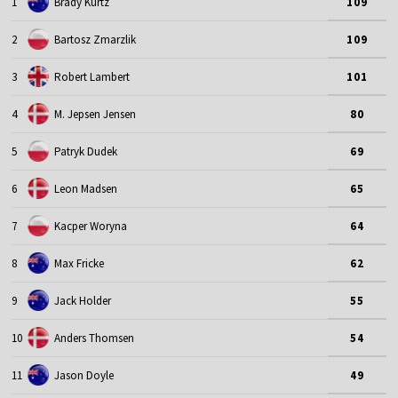
1
Brady Kurtz
109
2
Bartosz Zmarzlik
109
3
Robert Lambert
101
4
M. Jepsen Jensen
80
5
Patryk Dudek
69
6
Leon Madsen
65
7
Kacper Woryna
64
8
Max Fricke
62
9
Jack Holder
55
10
Anders Thomsen
54
11
Jason Doyle
49