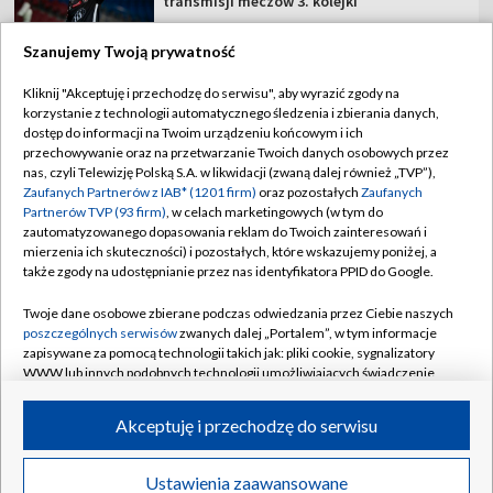
transmisji meczów 3. kolejki
Szanujemy Twoją prywatność
Kliknij "Akceptuję i przechodzę do serwisu", aby wyrazić zgody na
korzystanie z technologii automatycznego śledzenia i zbierania danych,
TVP
dostęp do informacji na Twoim urządzeniu końcowym i ich
Abonament TVP
Regulamin TVP
przechowywanie oraz na przetwarzanie Twoich danych osobowych przez
nas, czyli Telewizję Polską S.A. w likwidacji (zwaną dalej również „TVP”),
Polityka prywatności
Sklep TVP
Zaufanych Partnerów z IAB* (1201 firm)
oraz pozostałych
Zaufanych
Partnerów TVP (93 firm)
, w celach marketingowych (w tym do
Biuro Reklamy
Moje zgody
zautomatyzowanego dopasowania reklam do Twoich zainteresowań i
mierzenia ich skuteczności) i pozostałych, które wskazujemy poniżej, a
Oferta Handlowa
Biuro reklamy
także zgody na udostępnianie przez nas identyfikatora PPID do Google.
Telegazeta ogłoszenia
Kontakt
Twoje dane osobowe zbierane podczas odwiedzania przez Ciebie naszych
Emisja w TVP
poszczególnych serwisów
zwanych dalej „Portalem”, w tym informacje
zapisywane za pomocą technologii takich jak: pliki cookie, sygnalizatory
Kanały
Rada Programowa
WWW lub innych podobnych technologii umożliwiających świadczenie
dopasowanych i bezpiecznych usług, personalizację treści oraz reklam,
Ogłoszenia przetargowe
udostępnianie funkcji mediów społecznościowych oraz analizowanie
©2026 Telewizja Polska Spółka Akcyjna w likwidacji
Akceptuję i przechodzę do serwisu
ruchu w Internecie.
Akademia Telewizyjna
Informacje o nadawcy
Twoje dane osobowe zbierane podczas odwiedzania przez Ciebie
Ustawienia zaawansowane
News
Transmisje
Wideo
Więcej