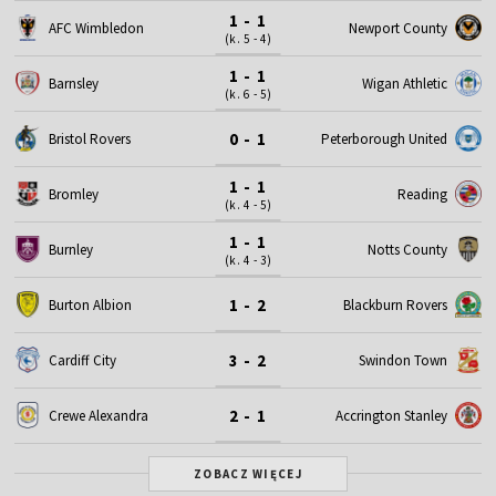
1 - 1
AFC Wimbledon
Newport County
(k. 5 - 4)
1 - 1
Barnsley
Wigan Athletic
(k. 6 - 5)
0 - 1
Bristol Rovers
Peterborough United
1 - 1
Bromley
Reading
(k. 4 - 5)
1 - 1
Burnley
Notts County
(k. 4 - 3)
1 - 2
Burton Albion
Blackburn Rovers
3 - 2
Cardiff City
Swindon Town
2 - 1
Crewe Alexandra
Accrington Stanley
ZOBACZ WIĘCEJ