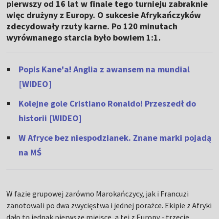
pierwszy od 16 lat w finale tego turnieju zabraknie
więc drużyny z Europy. O sukcesie Afrykańczyków
zdecydowały rzuty karne. Po 120 minutach
wyrównanego starcia było bowiem 1:1.
Popis Kane'a! Anglia z awansem na mundial
[WIDEO]
Kolejne gole Cristiano Ronaldo! Przeszedł do
historii [WIDEO]
W Afryce bez niespodzianek. Znane marki pojadą
na MŚ
W fazie grupowej zarówno Marokańczycy, jak i Francuzi
zanotowali po dwa zwycięstwa i jednej porażce. Ekipie z Afryki
dało to jednak pierwsze miejsce, a tej z Europy - trzecie.