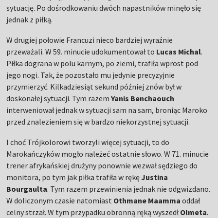
sytuację. Po dośrodkowaniu dwóch napastników minęło się
jednak z piłką.
W drugiej połowie Francuzi nieco bardziej wyraźnie
przeważali. W 59. minucie udokumentował to
Lucas Michal
.
Piłka dograna w polu karnym, po ziemi, trafiła wprost pod
jego nogi. Tak, że pozostało mu jedynie precyzyjnie
przymierzyć. Kilkadziesiąt sekund później znów był w
doskonałej sytuacji. Tym razem
Yanis Benchaouch
interweniował jednak w sytuacji sam na sam, broniąc Maroko
przed znalezieniem się w bardzo niekorzystnej sytuacji.
I choć Trójkolorowi tworzyli więcej sytuacji, to do
Marokańczyków mogło należeć ostatnie słowo. W 71. minucie
trener afrykańskiej drużyny ponownie wezwał sędziego do
monitora, po tym jak piłka trafiła w rękę
Justina
Bourgaulta
. Tym razem przewinienia jednak nie odgwizdano.
W doliczonym czasie natomiast
Othmane Maamma
oddał
celny strzał. W tym przypadku obronną ręką wyszedł
Olmeta
.