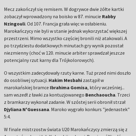
Mecz zakończył się remisem. W dogrywce dwie żółte kartki
zobaczył wprowadzony na boisko w 87. minucie
Rabby
Nzingouli
. Od 107. Francja grała więc w osłabieniu.
Marokańczycy nie byli w stanie jednak wykorzystać większej
przestrzeni. Mimo wszystko częściej bronili niż atakowali. A
po trzydziestu dodatkowych minutach gry wynik pozostał
niezmienny (choć w 120. minucie arbiter sprawdzał jeszcze
potencjalny rzut karny dla Trójkolorowych).
O wszystkim zadecydowały rzuty karne. Tuż przed nimi doszło
do osobliwej sytuacji.
Hakim Mesbahi
zastąpił w
marokańskiej bramce
Ibrahima Gomisa
, który wcześniej...
sam wszedł z ławki za kontuzjowanego
Benchaoucha
. Trzeci
z bramkarzy wykonał zadanie. W szóstej serii obronił strzał
Djyliana N'Guessana
. Maroko wygrało konkurs "jedenastek"
5:4.
W finale mistrzostw świata U20 Marokańczycy zmierzą się z