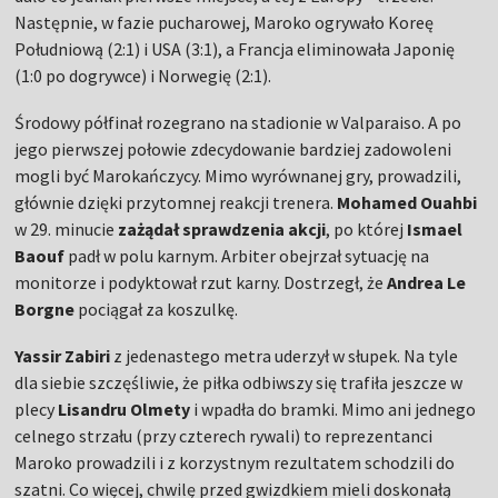
Następnie, w fazie pucharowej, Maroko ogrywało Koreę
Południową (2:1) i USA (3:1), a Francja eliminowała Japonię
(1:0 po dogrywce) i Norwegię (2:1).
Środowy półfinał rozegrano na stadionie w Valparaiso. A po
jego pierwszej połowie zdecydowanie bardziej zadowoleni
mogli być Marokańczycy. Mimo wyrównanej gry, prowadzili,
głównie dzięki przytomnej reakcji trenera.
Mohamed Ouahbi
w 29. minucie
zażądał sprawdzenia akcji
, po której
Ismael
Baouf
padł w polu karnym. Arbiter obejrzał sytuację na
monitorze i podyktował rzut karny. Dostrzegł, że
Andrea Le
Borgne
pociągał za koszulkę.
Yassir Zabiri
z jedenastego metra uderzył w słupek. Na tyle
dla siebie szczęśliwie, że piłka odbiwszy się trafiła jeszcze w
plecy
Lisandru Olmety
i wpadła do bramki. Mimo ani jednego
celnego strzału (przy czterech rywali) to reprezentanci
Maroko prowadzili i z korzystnym rezultatem schodzili do
szatni. Co więcej, chwilę przed gwizdkiem mieli doskonałą