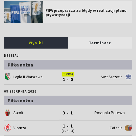
FIFA przeprasza za błędy w realizacji planu
prywatyzacji
Wyniki
Terminarz
DZISIAJ
Piłka nożna
TRWA
Legia II Warszawa
Świt Szczecin
1 - 0
08 SIERPNIA 2026
Piłka nożna
3 - 1
Ascoli
Rossoblu Potenza
1 - 1
Vicenza
Catania
(k. 3 - 4)