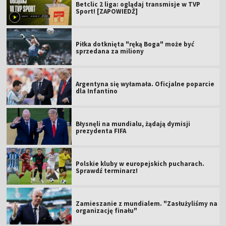
Betclic 2 liga: oglądaj transmisje w TVP
Sport! [ZAPOWIEDŹ]
Piłka dotknięta "ręką Boga" może być
sprzedana za miliony
Argentyna się wyłamała. Oficjalne poparcie
dla Infantino
Błysnęli na mundialu, żądają dymisji
prezydenta FIFA
Polskie kluby w europejskich pucharach.
Sprawdź terminarz!
Zamieszanie z mundialem. "Zasłużyliśmy na
organizację finału"