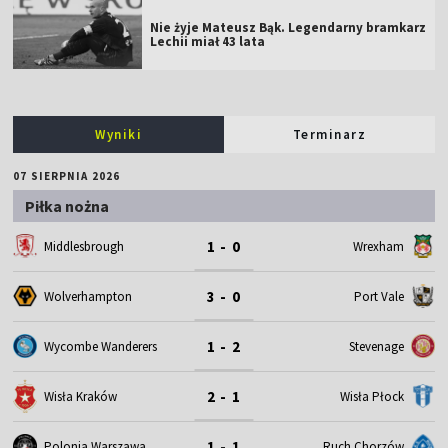
Nie żyje Mateusz Bąk. Legendarny bramkarz
Lechii miał 43 lata
Wyniki
Terminarz
07 SIERPNIA 2026
Piłka nożna
1 - 0
Middlesbrough
Wrexham
3 - 0
Wolverhampton
Port Vale
1 - 2
Wycombe Wanderers
Stevenage
2 - 1
Wisła Kraków
Wisła Płock
1 - 1
Polonia Warszawa
Ruch Chorzów