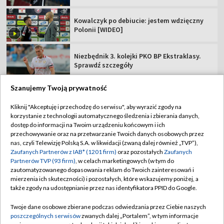
Kowalczyk po debiucie: jestem wdzięczny
Polonii [WIDEO]
Niezbędnik 3. kolejki PKO BP Ekstraklasy.
Sprawdź szczegóły
Szanujemy Twoją prywatność
Kliknij "Akceptuję i przechodzę do serwisu", aby wyrazić zgody na
korzystanie z technologii automatycznego śledzenia i zbierania danych,
TVP
dostęp do informacji na Twoim urządzeniu końcowym i ich
Abonament TVP
Regulamin TVP
przechowywanie oraz na przetwarzanie Twoich danych osobowych przez
nas, czyli Telewizję Polską S.A. w likwidacji (zwaną dalej również „TVP”),
Polityka prywatności
Sklep TVP
Zaufanych Partnerów z IAB* (1201 firm)
oraz pozostałych
Zaufanych
Partnerów TVP (93 firm)
, w celach marketingowych (w tym do
Biuro Reklamy
Moje zgody
zautomatyzowanego dopasowania reklam do Twoich zainteresowań i
mierzenia ich skuteczności) i pozostałych, które wskazujemy poniżej, a
Oferta Handlowa
Biuro reklamy
także zgody na udostępnianie przez nas identyfikatora PPID do Google.
Telegazeta ogłoszenia
Kontakt
Twoje dane osobowe zbierane podczas odwiedzania przez Ciebie naszych
Emisja w TVP
poszczególnych serwisów
zwanych dalej „Portalem”, w tym informacje