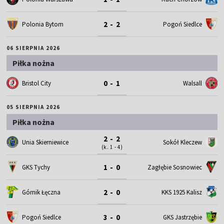
2 - 2
Polonia Bytom
Pogoń Siedlce
06 SIERPNIA 2026
Piłka nożna
0 - 1
Bristol City
Walsall
05 SIERPNIA 2026
Piłka nożna
2 - 2
Unia Skierniewice
Sokół Kleczew
(k. 1 - 4)
1 - 0
GKS Tychy
Zagłębie Sosnowiec
2 - 0
Górnik Łęczna
KKS 1925 Kalisz
3 - 0
Pogoń Siedlce
GKS Jastrzębie