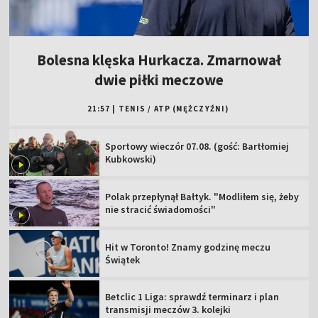
Bolesna klęska Hurkacza. Zmarnował
dwie piłki meczowe
21:57
|
TENIS
/
ATP (MĘŻCZYŹNI)
Sportowy wieczór 07.08. (gość: Bartłomiej
Kubkowski)
Polak przepłynął Bałtyk. "Modliłem się, żeby
nie stracić świadomości"
Hit w Toronto! Znamy godzinę meczu
Świątek
Betclic 1 Liga: sprawdź terminarz i plan
transmisji meczów 3. kolejki