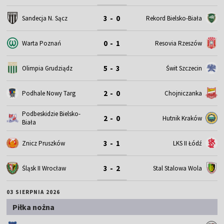
3 - 0
Sandecja N. Sącz
Rekord Bielsko-Biała
0 - 1
Warta Poznań
Resovia Rzeszów
5 - 3
Olimpia Grudziądz
Świt Szczecin
2 - 0
Podhale Nowy Targ
Chojniczanka
Podbeskidzie Bielsko-
2 - 0
Hutnik Kraków
Biała
3 - 1
Znicz Pruszków
LKS II Łódź
3 - 2
Śląsk II Wrocław
Stal Stalowa Wola
03 SIERPNIA 2026
Piłka nożna