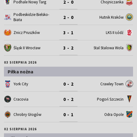
2 - 0
Podhale Nowy Targ
Chojniczanka
Podbeskidzie Bielsko-
2 - 0
Hutnik Kraków
Biała
3 - 1
Znicz Pruszków
LKS II Łódź
3 - 2
Śląsk II Wrocław
Stal Stalowa Wola
03 SIERPNIA 2026
Piłka nożna
0 - 2
York City
Crawley Town
0 - 2
Cracovia
Pogoń Szczecin
0 - 1
Chrobry Głogów
Odra Opole
02 SIERPNIA 2026