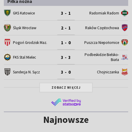
Piłka nożna
3 - 1
GKS Katowice
Radomiak Radom
2 - 1
Śląsk Wrocław
Raków Częstochowa
1 - 0
Pogoń Grodzisk Maz.
Puszcza Niepołomice
Podbeskidzie Bielsko-
3 - 3
FKS Stal Mielec
Biała
3 - 0
Sandecja N. Sącz
Chojniczanka
ZOBACZ WIĘCEJ
Najnowsze