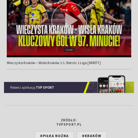
Wieczysta Kraków – Wisła Kraków 1:1. Betclic 1 Liga [SKRÓT]
Pobierz aplikację
TVP SPORT
ŹRÓDŁO:
TVPSPORT.PL
#PIŁKA NOŻNA
#KRAKÓW