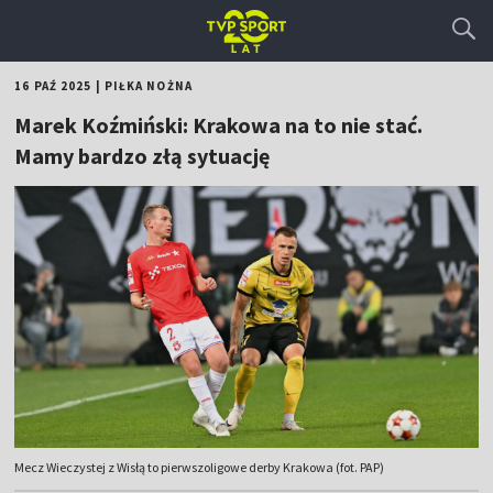
16 PAŹ 2025
|
PIŁKA NOŻNA
Marek Koźmiński: Krakowa na to nie stać.
Mamy bardzo złą sytuację
Mecz Wieczystej z Wisłą to pierwszoligowe derby Krakowa (fot. PAP)