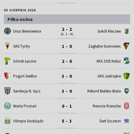
05 SIERPNIA 2026
Piłka nożna
2 - 2
Unia Skierniewice
Sokół Kleczew
(k. 1 - 4)
1 - 0
GKS Tychy
Zagłębie Sosnowiec
2 - 0
Górnik Łęczna
KKS 1925 Kalisz
3 - 0
Pogoń Siedlce
GKS Jastrzębie
3 - 0
Sandecja N. Sącz
Rekord Bielsko-Biała
0 - 1
Warta Poznań
Resovia Rzeszów
5 - 3
Olimpia Grudziądz
Świt Szczecin