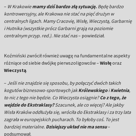
–
W Krakowie
mamy dziś bardzo złą sytuację.
Będę bardzo
kontrowersyjny, ale Krakowa nie stać na pięć drużyn w
centralnych ligach. Mamy Cracovię, Wisłę, Wieczystą, Garbarnię
i Hutnika (wszystkie prócz Garbarni grają na poziomie
centralnym przyp. red.). Nie stać nas
– powiedział.
Koźmiński
zwrócił również uwagę na fundamentalne aspekty
różniące od siebie dwójkę pierwszoligowców –
Wisłę
oraz
Wieczystą
.
–
Jeśli nie znajdzie się sposobu, by połączyć dwóch takich
kogutów biznesowo-sportowych jak
Królewskiego
i
Kwietnia
,
to nic z tego nie będzie. Co Wieczysta osiągnie?
Co z tego, że
wejdzie do Ekstraklasy?
Szacunek, ale co więcej? Ale jakby
Wisła Kraków oddłużyła się, wróciła do Ekstraklasy i za trzy lata
zagrała w europejskich pucharach. To byłoby coś. To jest
bardziej materialne.
Dzisiejszy układ nie ma sensu
–
podsumował.