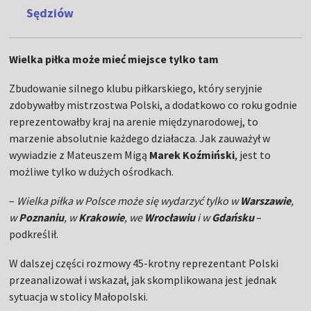
Sędziów
Wielka piłka może mieć miejsce tylko tam
Zbudowanie silnego klubu piłkarskiego, który seryjnie
zdobywałby mistrzostwa Polski, a dodatkowo co roku godnie
reprezentowałby kraj na arenie międzynarodowej, to
marzenie absolutnie każdego działacza. Jak zauważył w
wywiadzie z Mateuszem Migą
Marek
Koźmiński
, jest to
możliwe tylko w dużych ośrodkach.
–
Wielka piłka w Polsce może się wydarzyć tylko w
Warszawie
,
w
Poznaniu
, w
Krakowie
, we
Wrocławiu
i w
Gdańsku
–
podkreślił.
W dalszej części rozmowy 45-krotny reprezentant Polski
przeanalizował i wskazał, jak skomplikowana jest jednak
sytuacja w stolicy Małopolski.