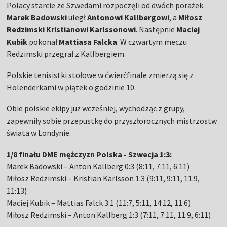
Polacy starcie ze Szwedami rozpoczęli od dwóch porażek.
Marek Badowski
uległ
Antonowi Kallbergowi
, a
Miłosz
Redzimski Kristianowi Karlssonowi
. Następnie
Maciej
Kubik
pokonał
Mattiasa Falcka
. W czwartym meczu
Redzimski przegrał z Kallbergiem.
Polskie tenisistki stołowe w ćwierćfinale zmierzą się z
Holenderkami w piątek o godzinie 10.
Obie polskie ekipy już wcześniej, wychodząc z grupy,
zapewniły sobie przepustkę do przyszłorocznych mistrzostw
świata w Londynie.
1/8 finału DME mężczyzn Polska - Szwecja 1:3:
Marek Badowski – Anton Kallberg 0:3 (8:11, 7:11, 6:11)
Miłosz Redzimski – Kristian Karlsson 1:3 (9:11, 9:11, 11:9,
11:13)
Maciej Kubik – Mattias Falck 3:1 (11:7, 5:11, 14:12, 11:6)
Miłosz Redzimski – Anton Kallberg 1:3 (7:11, 7:11, 11:9, 6:11)