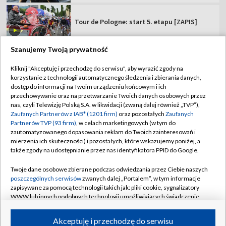
Tour de Pologne: start 5. etapu [ZAPIS]
Szanujemy Twoją prywatność
Kliknij "Akceptuję i przechodzę do serwisu", aby wyrazić zgody na
korzystanie z technologii automatycznego śledzenia i zbierania danych,
TVP
dostęp do informacji na Twoim urządzeniu końcowym i ich
Abonament TVP
Regulamin TVP
przechowywanie oraz na przetwarzanie Twoich danych osobowych przez
nas, czyli Telewizję Polską S.A. w likwidacji (zwaną dalej również „TVP”),
Polityka prywatności
Sklep TVP
Zaufanych Partnerów z IAB* (1201 firm)
oraz pozostałych
Zaufanych
Partnerów TVP (93 firm)
, w celach marketingowych (w tym do
Biuro Reklamy
Moje zgody
zautomatyzowanego dopasowania reklam do Twoich zainteresowań i
mierzenia ich skuteczności) i pozostałych, które wskazujemy poniżej, a
Oferta Handlowa
Biuro reklamy
także zgody na udostępnianie przez nas identyfikatora PPID do Google.
Telegazeta ogłoszenia
Kontakt
Twoje dane osobowe zbierane podczas odwiedzania przez Ciebie naszych
Emisja w TVP
poszczególnych serwisów
zwanych dalej „Portalem”, w tym informacje
zapisywane za pomocą technologii takich jak: pliki cookie, sygnalizatory
Kanały
Rada Programowa
WWW lub innych podobnych technologii umożliwiających świadczenie
dopasowanych i bezpiecznych usług, personalizację treści oraz reklam,
Ogłoszenia przetargowe
udostępnianie funkcji mediów społecznościowych oraz analizowanie
©2026 Telewizja Polska Spółka Akcyjna w likwidacji
Akceptuję i przechodzę do serwisu
ruchu w Internecie.
Akademia Telewizyjna