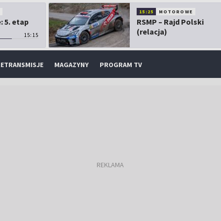
O
15:25
MOTOROWE
 5. etap
RSMP – Rajd Polski
(relacja)
15:15
ETRANSMISJE
MAGAZYNY
PROGRAM TV