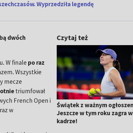
wszechczasów. Wyprzedziła legendę
Czytaj też
sobą dwóch
u. W finale
po raz
azem. Wszystkie
ły mecze
otnie
triumfował
wych French Open i
Świątek z ważnym ogłosze
raz w
Jeszcze w tym roku zagra w
kadrze!