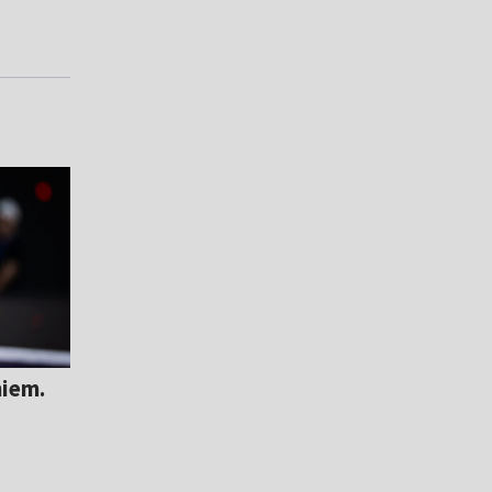
niem.