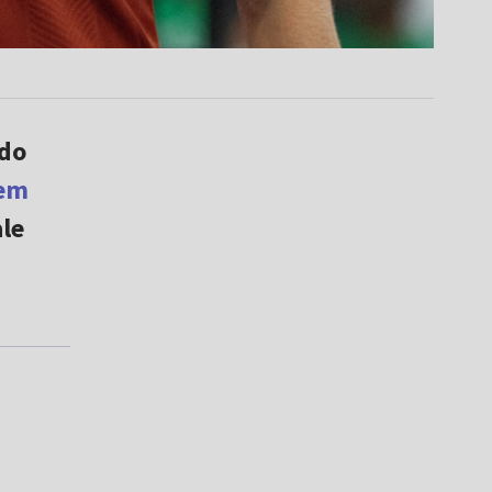
 do
iem
ale