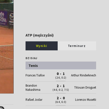
ATP (mężczyźni)
Wyniki
Terminarz
DZISIAJ
Tenis
0 - 1
Frances Tiafoe
Arthur Rinderknech
(2:6, 0:2)
Brandon
2 - 1
Titouan Droguet
Nakashima
(4:6, 6:2, 7:5)
2 - 0
Rafael Jodar
Lorenzo Musetti
(6:4, 6:3)