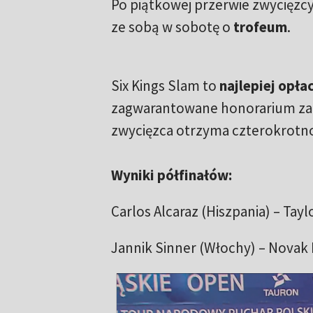
Po piątkowej przerwie zwycięzcy
ze sobą w sobotę o
trofeum
.
Six Kings Slam to
najlepiej opła
zagwarantowane honorarium za u
zwycięzca otrzyma czterokrotno
Wyniki półfinałów:
Carlos Alcaraz (Hiszpania) – Taylo
Jannik Sinner (Włochy) – Novak D