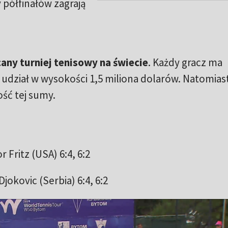
 półfinałów zagrają
cany turniej tenisowy na świecie
. Każdy gracz ma
dział w wysokości 1,5 miliona dolarów. Natomias
ść tej sumy.
r Fritz (USA) 6:4, 6:2
jokovic (Serbia) 6:4, 6:2