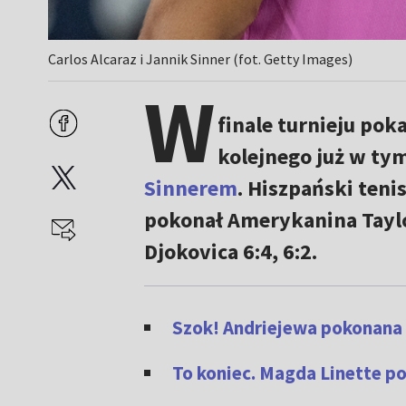
Carlos Alcaraz i Jannik Sinner (fot. Getty Images)
W
finale turnieju pok
kolejnego już w ty
Sinnerem
. Hiszpański teni
pokonał Amerykanina Taylor
Djokovica 6:4, 6:2.
Szok! Andriejewa pokonana p
To koniec. Magda Linette po