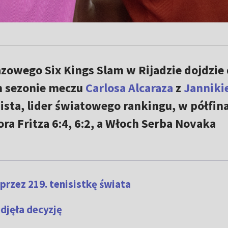
azowego Six Kings Slam w Rijadzie dojdzie
m sezonie meczu
Carlosa Alcaraza
z
Jannik
sista, lider światowego rankingu, w półfin
a Fritza 6:4, 6:2, a Włoch Serba Novaka
rzez 219. tenisistkę świata
djęła decyzję