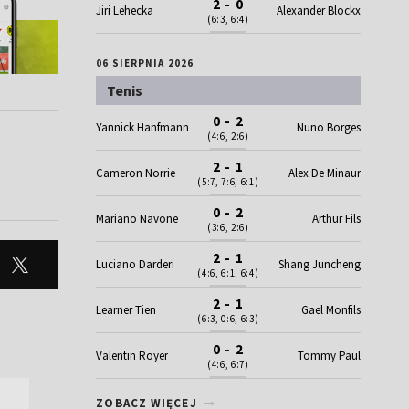
2 - 0
Jiri Lehecka
Alexander Blockx
(6:3, 6:4)
06 SIERPNIA 2026
Tenis
0 - 2
Yannick Hanfmann
Nuno Borges
(4:6, 2:6)
2 - 1
Cameron Norrie
Alex De Minaur
(5:7, 7:6, 6:1)
0 - 2
Mariano Navone
Arthur Fils
(3:6, 2:6)
2 - 1
Luciano Darderi
Shang Juncheng
(4:6, 6:1, 6:4)
2 - 1
Learner Tien
Gael Monfils
(6:3, 0:6, 6:3)
0 - 2
Valentin Royer
Tommy Paul
(4:6, 6:7)
ZOBACZ WIĘCEJ