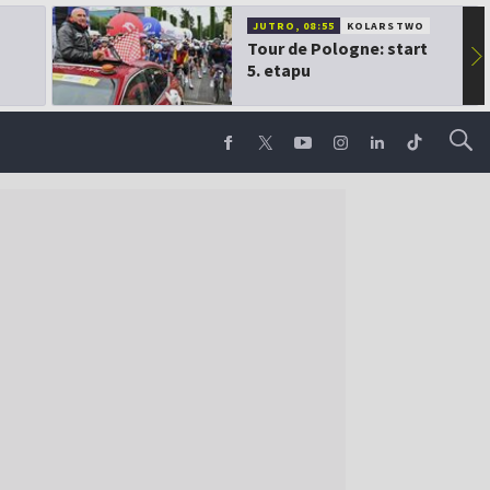
JUTRO, 08:55
KOLARSTWO
Tour de Pologne: start
▶
5. etapu