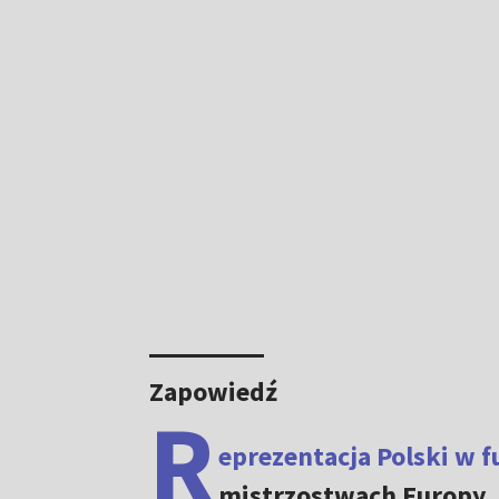
Zapowiedź
R
eprezentacja Polski w f
mistrzostwach Europy. 