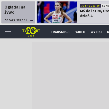
Oglądaj na
JUTRO, 01:00
LEK
MŚ do lat 20, Or
żywo
dzień 2.
ZOBACZ WIĘCEJ
TRANSMISJE
WIDEO
WYNIKI
R