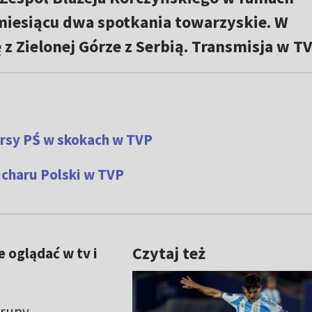
iesiącu dwa spotkania towarzyskie. W
z Zielonej Górze z Serbią. Transmisja w TV
ursy PŚ w skokach w TVP
ucharu Polski w TVP
Czytaj też
e oglądać w tv i
grupy