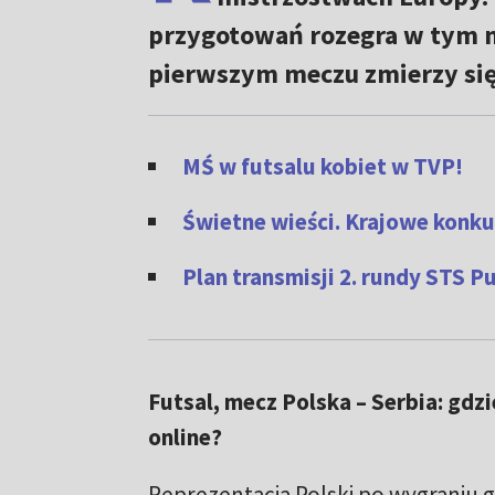
przygotowań rozegra w tym m
pierwszym meczu zmierzy się 
MŚ w futsalu kobiet w TVP
!
Świetne wieści. Krajowe konk
Plan transmisji 2. rundy STS P
Futsal, mecz Polska – Serbia: gdzi
online?
Reprezentacja Polski po wygraniu 