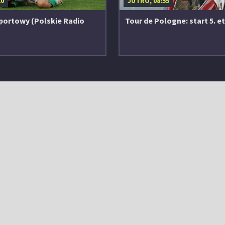
10
JUTRO, 08:55
portowy (Polskie Radio
Tour de Pologne: start 5. e