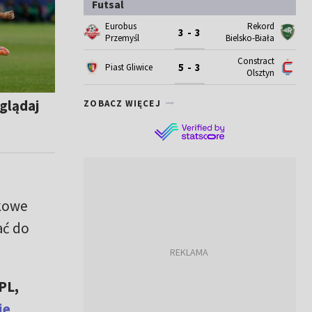
Futsal
Eurobus
Rekord
3 - 3
Przemyśl
Bielsko-Biała
Constract
5 - 3
Piast Gliwice
Olsztyn
glądaj
ZOBACZ WIĘCEJ
ikowe
ać do
PL,
ie