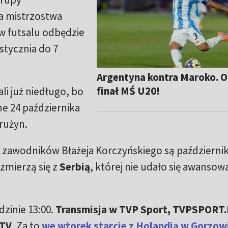
na mistrzostwa
 w futsalu odbędzie
 stycznia do 7
Argentyna kontra Maroko. O
finał MŚ U20!
i już niedługo, bo
e 24 października
rużyn.
zawodników Błażeja Korczyńskiego są październ
 zmierzą się z
Serbią
, której nie udało się awansow
zinie 13:00.
Transmisja w TVP Sport, TVPSPORT.
bTV
. Za to
we wtorek starcie z Holandią w Gorzow