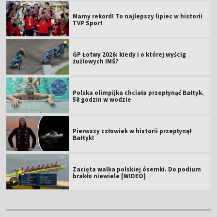
Mamy rekord! To najlepszy lipiec w historii
TVP Sport
GP Łotwy 2026: kiedy i o której wyścig
żużlowych IMŚ?
Polska olimpijka chciała przepłynąć Bałtyk.
58 godzin w wodzie
Pierwszy człowiek w historii przepłynął
Bałtyk!
Zacięta walka polskiej ósemki. Do podium
brakło niewiele [WIDEO]