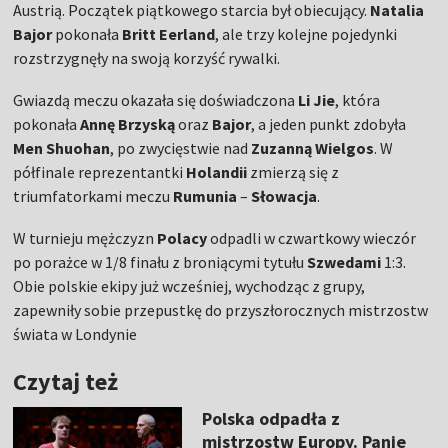
Austrią. Początek piątkowego starcia był obiecujący.
Natalia
Bajor
pokonała
Britt Eerland
, ale trzy kolejne pojedynki
rozstrzygnęły na swoją korzyść rywalki.
Gwiazdą meczu okazała się doświadczona
Li Jie
, która
pokonała
Annę Brzyską
oraz
Bajor
, a jeden punkt zdobyła
Men Shuohan
, po zwycięstwie nad
Zuzanną Wielgos
. W
półfinale reprezentantki
Holandii
zmierzą się z
triumfatorkami meczu
Rumunia
–
Słowacja
.
W turnieju mężczyzn
Polacy
odpadli w czwartkowy wieczór
po porażce w 1/8 finału z broniącymi tytułu
Szwedami
1:3.
Obie polskie ekipy już wcześniej, wychodząc z grupy,
zapewniły sobie przepustkę do przyszłorocznych mistrzostw
świata w Londynie
Czytaj też
Polska odpadła z
mistrzostw Europy. Panie