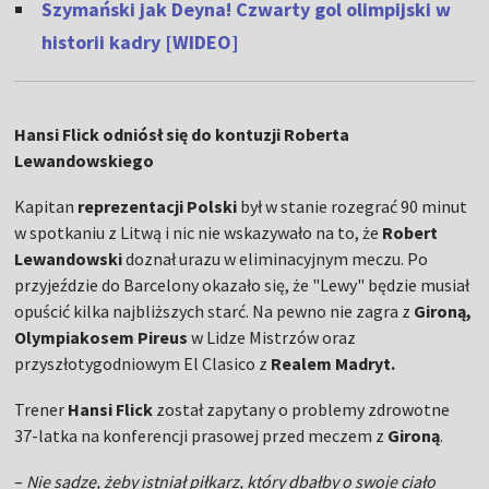
Szymański jak Deyna! Czwarty gol olimpijski w
historii kadry [WIDEO]
Hansi Flick odniósł się do kontuzji Roberta
Lewandowskiego
Kapitan
reprezentacji Polski
był w stanie rozegrać 90 minut
w spotkaniu z Litwą i nic nie wskazywało na to, że
Robert
Lewandowski
doznał urazu w eliminacyjnym meczu. Po
przyjeździe do Barcelony okazało się, że "Lewy" będzie musiał
opuścić kilka najbliższych starć. Na pewno nie zagra z
Gironą,
Olympiakosem Pireus
w Lidze Mistrzów oraz
przyszłotygodniowym El Clasico z
Realem Madryt.
Trener
Hansi Flick
został zapytany o problemy zdrowotne
37-latka na konferencji prasowej przed meczem z
Gironą
.
–
Nie sądzę, żeby istniał piłkarz, który dbałby o swoje ciało