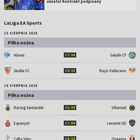
świata! Kontrakt podpisany
LaLiga EA Sports
15 SIERPNIA 2026
Piłka nożna
Alaves
Getafe CF
17:30
Sevilla FC
Rayo Vallecano
19:30
16 SIERPNIA 2026
Piłka nożna
Racing Santander
Villarreal
15:00
Espanyol
Levante UD
17:00
Celta Vigo
Osasuna
19:30