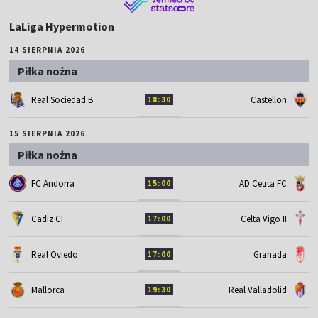
LaLiga Hypermotion
14 SIERPNIA 2026
Piłka nożna
Real Sociedad B
Castellon
18:30
15 SIERPNIA 2026
Piłka nożna
FC Andorra
AD Ceuta FC
15:00
Cadiz CF
Celta Vigo II
17:00
Real Oviedo
Granada
17:00
Mallorca
Real Valladolid
19:30