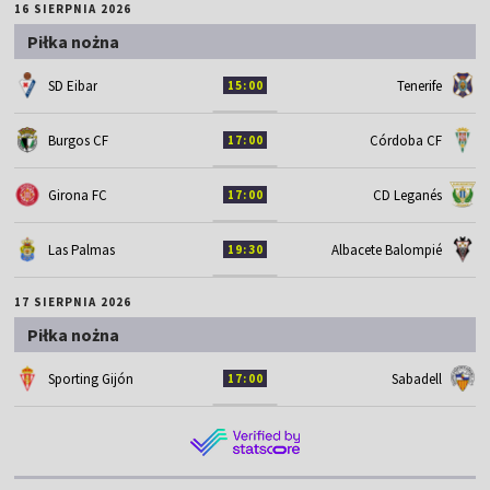
16 SIERPNIA 2026
Piłka nożna
SD Eibar
Tenerife
15:00
Burgos CF
Córdoba CF
17:00
Girona FC
CD Leganés
17:00
Las Palmas
Albacete Balompié
19:30
17 SIERPNIA 2026
Piłka nożna
Sporting Gijón
Sabadell
17:00