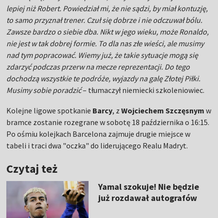
lepiej niż Robert. Powiedział mi, że nie sądzi, by miał kontuzję,
to samo przyznał trener. Czuł się dobrze i nie odczuwał bólu.
Zawsze bardzo o siebie dba. Nikt w jego wieku, może Ronaldo,
nie jest w tak dobrej formie. To dla nas złe wieści, ale musimy
nad tym popracować. Wiemy już, że takie sytuacje mogą się
zdarzyć podczas przerw na mecze reprezentacji. Do tego
dochodzą wszystkie te podróże, wyjazdy na galę Złotej Piłki.
Musimy sobie poradzić
– tłumaczył niemiecki szkoleniowiec.
Kolejne ligowe spotkanie
Barcy
, z
Wojciechem Szczęsnym
w
bramce zostanie rozegrane w sobotę 18 października o 16:15.
Po ośmiu kolejkach Barcelona zajmuje drugie miejsce w
tabeli i traci dwa "oczka" do liderującego Realu Madryt.
Czytaj też
Yamal szokuje! Nie będzie
już rozdawał autografów