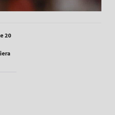
że 20
iera