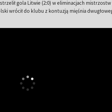
rzelił gola Litwie (2:0) w eliminacjach mistrzostw 
lski wrócił do klubu z kontuzją mięśnia dwugłowe