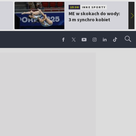
15:30
INNE SPORTY
ME w skokach do wody:
▶
3 m synchro kobiet