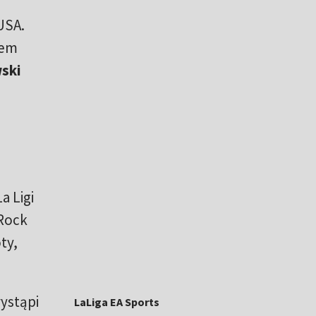
USA.
zem
ski
a Ligi
 Rock
ty,
wystąpi
LaLiga EA Sports