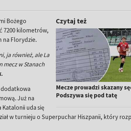
Czytaj też
ami Bożego
ć 7200 kilometrów,
 na Florydzie.
, ja również, ale La
en mecz w Stanach
k
.
Mecze prowadzi skazany sę
to dodatkowa
Podszywa się pod tatę
imową. Już na
Katalonii uda się
dział w turnieju o Superpuchar Hiszpanii, który roz