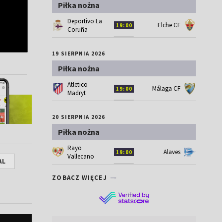
Piłka nożna
Deportivo La
Elche CF
19:00
Coruña
19 SIERPNIA 2026
Piłka nożna
Atletico
Málaga CF
19:00
Madryt
20 SIERPNIA 2026
Piłka nożna
Rayo
Alaves
19:00
Vallecano
AL
ZOBACZ WIĘCEJ