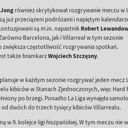
 Jong
również skrytykował rozgrywanie meczu w 
e są już przeciążeni podróżami i napiętym kalendar
ontuzjowani są m.in. napastnik
Robert Lewandow
 Zarówno Barcelona, jak i Villarreal w tym sezonie
o zwiększa częstotliwość rozgrywania spotkań.
est także bramkarz
Wojciech Szczęsny
.
planuje w każdym sezonie rozgrywać jeden mecz L
ielu kibiców w Stanach Zjednoczonych, więc Hard
niony po brzegi. Ponadto La Liga wynajęła samolo
od dwóch do trzech tysięcy kibiców Villarrealu.
ą w 9. kolejce ligi hiszpańskiej. W tym meczu nie 