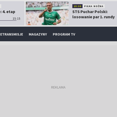
O
15:30
PIŁKA NOŻNA
 4. etap
STS Puchar Polski:
losowanie par 1. rundy
15:15
ETRANSMISJE
MAGAZYNY
PROGRAM TV