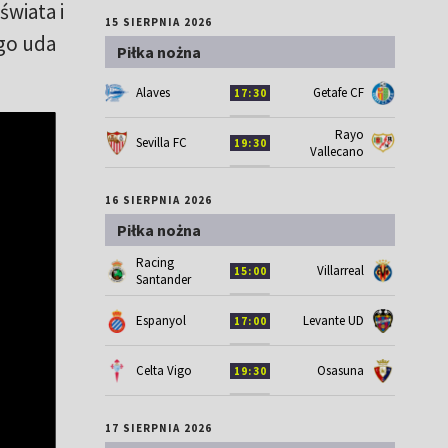
świata i
15 SIERPNIA 2026
go uda
Piłka nożna
Alaves
Getafe CF
17:30
Rayo
Sevilla FC
19:30
Vallecano
16 SIERPNIA 2026
Piłka nożna
Racing
Villarreal
15:00
Santander
Espanyol
Levante UD
17:00
Celta Vigo
Osasuna
19:30
17 SIERPNIA 2026