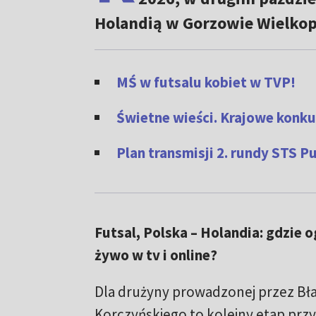
Holandią w Gorzowie Wielkop
MŚ w futsalu kobiet w TVP
!
Świetne wieści. Krajowe konk
Plan transmisji 2. rundy STS P
Futsal, Polska – Holandia: gdzie 
żywo w tv i online?
Dla drużyny prowadzonej przez Bła
Korczyńskiego to kolejny etap pr