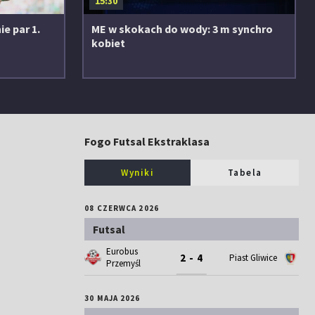
15:30
e par 1.
ME w skokach do wody: 3 m synchro
kobiet
Fogo Futsal Ekstraklasa
Wyniki
Tabela
08 CZERWCA 2026
Futsal
Eurobus
2 - 4
Piast Gliwice
Przemyśl
30 MAJA 2026