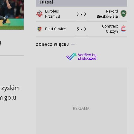
Futsal
Eurobus
Rekord
3 - 3
Przemyśl
Bielsko-Biała
Constract
5 - 3
Piast Gliwice
Olsztyn
!
ZOBACZ WIĘCEJ
arzyskim
ym golu