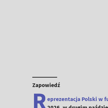
Zapowiedź
R
eprezentacja Polski w f
2026, w drugim paździ