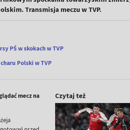
olskim. Transmisja meczu w TVP.
ursy PŚ w skokach w TVP
ucharu Polski w TVP
Czytaj też
oglądać mecz na
żeja
zygotowań przed