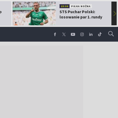
15:30
PIŁKA NOŻNA
p
STS Puchar Polski:
▶
losowanie par 1. rundy