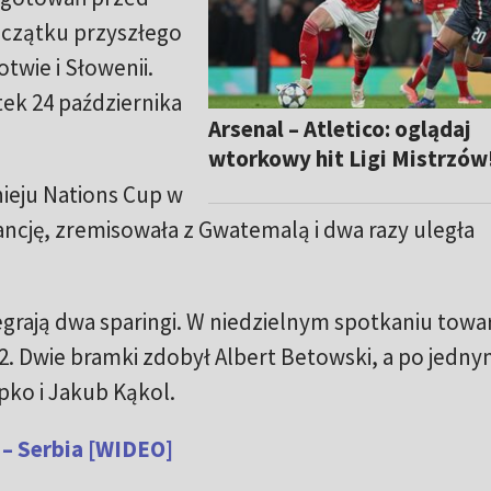
oczątku przyszłego
twie i Słowenii.
ek 24 października
Arsenal – Atletico: oglądaj
wtorkowy hit Ligi Mistrzów
nieju Nations Cup w
rancję, zremisowała z Gwatemalą i dwa razy uległa
egrają dwa sparingi. W niedzielnym spotkaniu tow
:2. Dwie bramki zdobył Albert Betowski, a po jedn
epko i Jakub Kąkol.
 – Serbia [WIDEO]