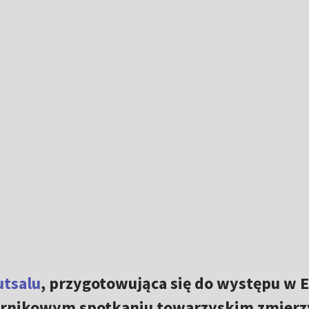
utsalu
, przygotowująca się do występu w 
ernikowym spotkaniu towarzyskim zmierzy