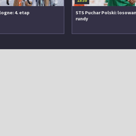
15:30
logne: 4. etap
STS Puchar Polski: losowani
rundy