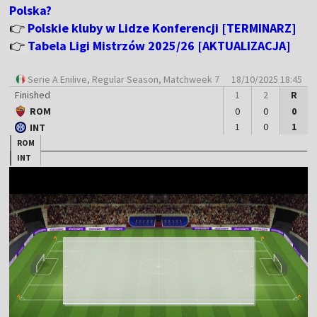
Polska?
👉
Polskie kluby w Lidze Konferencji [TERMINARZ]
👉
Tabela Ligi Mistrzów 2025/26 [AKTUALIZACJA]
Serie A Enilive
, Regular Season, Matchweek 7
18/10/2025 18:45
Finished
1
2
R
ROM
0
0
0
1
0
1
INT
ROM
INT
Finished regular time
4
5
Corners
ROM
INT