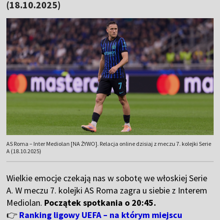
(18.10.2025)
AS Roma – Inter Mediolan [NA ŻYWO]. Relacja online dzisiaj z meczu 7. kolejki Serie
A (18.10.2025)
Wielkie emocje czekają nas w sobotę we włoskiej Serie
A. W meczu 7. kolejki AS Roma zagra u siebie z Interem
Mediolan.
Początek spotkania o 20:45.
👉
Ranking ligowy UEFA – na którym miejscu