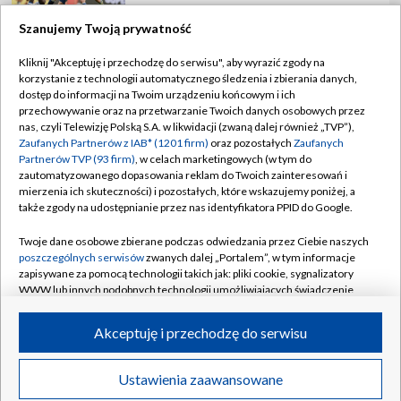
Szanujemy Twoją prywatność
Kliknij "Akceptuję i przechodzę do serwisu", aby wyrazić zgody na
korzystanie z technologii automatycznego śledzenia i zbierania danych,
TVP
dostęp do informacji na Twoim urządzeniu końcowym i ich
Abonament TVP
Regulamin TVP
przechowywanie oraz na przetwarzanie Twoich danych osobowych przez
nas, czyli Telewizję Polską S.A. w likwidacji (zwaną dalej również „TVP”),
Polityka prywatności
Sklep TVP
Zaufanych Partnerów z IAB* (1201 firm)
oraz pozostałych
Zaufanych
Partnerów TVP (93 firm)
, w celach marketingowych (w tym do
Biuro Reklamy
Moje zgody
zautomatyzowanego dopasowania reklam do Twoich zainteresowań i
mierzenia ich skuteczności) i pozostałych, które wskazujemy poniżej, a
Oferta Handlowa
Biuro reklamy
także zgody na udostępnianie przez nas identyfikatora PPID do Google.
Telegazeta ogłoszenia
Kontakt
Twoje dane osobowe zbierane podczas odwiedzania przez Ciebie naszych
Emisja w TVP
poszczególnych serwisów
zwanych dalej „Portalem”, w tym informacje
zapisywane za pomocą technologii takich jak: pliki cookie, sygnalizatory
Kanały
Rada Programowa
WWW lub innych podobnych technologii umożliwiających świadczenie
dopasowanych i bezpiecznych usług, personalizację treści oraz reklam,
Ogłoszenia przetargowe
udostępnianie funkcji mediów społecznościowych oraz analizowanie
©2026 Telewizja Polska Spółka Akcyjna w likwidacji
Akceptuję i przechodzę do serwisu
ruchu w Internecie.
Akademia Telewizyjna
Informacje o nadawcy
Twoje dane osobowe zbierane podczas odwiedzania przez Ciebie
Ustawienia zaawansowane
News
Transmisje
Wideo
Więcej
poszczególnych serwisów
na Portalu, takie jak adresy IP, identyfikatory
Centrum informacji TVP