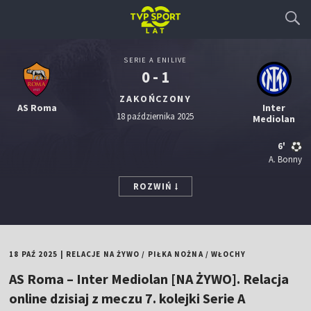
SERIE A ENILIVE
0 - 1
ZAKOŃCZONY
AS Roma
Inter
18 października 2025
Mediolan
6'
A. Bonny
ROZWIŃ
18 PAŹ 2025
|
RELACJE NA ŻYWO
/
PIŁKA NOŻNA
/
WŁOCHY
AS Roma – Inter Mediolan [NA ŻYWO]. Relacja
online dzisiaj z meczu 7. kolejki Serie A