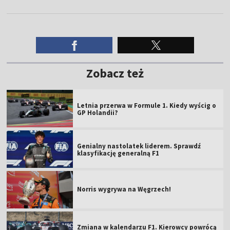
Alexander Albon
19
---
Isack Hadjar
DNF
---
Zobacz też
Letnia przerwa w Formule 1. Kiedy wyścig o
GP Holandii?
Genialny nastolatek liderem. Sprawdź
klasyfikację generalną F1
Norris wygrywa na Węgrzech!
Zmiana w kalendarzu F1. Kierowcy powrócą