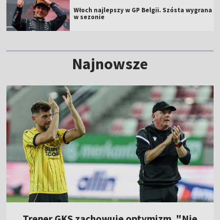
Włoch najlepszy w GP Belgii. Szósta wygrana
w sezonie
Najnowsze
Trener GKS zachowuje optymizm. "Nie