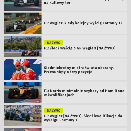
na kultowy tor
GP Węgier: kiedy kolejny wyścig Formuły 1?
NA ŻYWO
F1: śledź wyścig o GP Węgier! [NA ŻYWO]
Siedmiokrotny mistrz świata ukarany.
Przesunięty o trzy pozycje
F1: Norris minimalnie szybszy od Hamiltona
w kwalifikacjach
NA ŻYWO
GP Węgier [NA ŻYWO]. Śledź kwalifikacje do
wyścigu Formuły 1