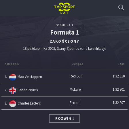
FORMUŁA 1
Formuła 1
ZAKOŃCZONY
18 października 2025, Stany Zjednoczone kwalifikacje
Zawodnik
Zespół
Czas
Red Bull
1:32.510
1.
Max Verstappen
McLaren
1:32.801
2.
Lando Norris
Ferrari
1:32.807
3.
Charles Leclerc
ROZWIŃ