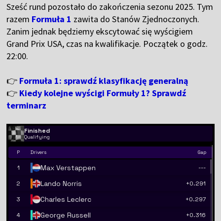
Sześć rund pozostało do zakończenia sezonu 2025. Tym
razem
Formuła 1
zawita do Stanów Zjednoczonych.
Zanim jednak będziemy ekscytować się wyścigiem
Grand Prix USA, czas na kwalifikacje. Początek o godz.
22:00.
👉
Formuła 1: sprawdź klasyfikację generalną
👉
Kiedy kolejne wyścigi Formuły 1? Sprawdź
terminarz
Finished
Qualifying
P
Drivers
Gap
Max Verstappen
1
---
Lando Norris
2
+0.291
Charles Leclerc
3
+0.297
George Russell
4
+0.316