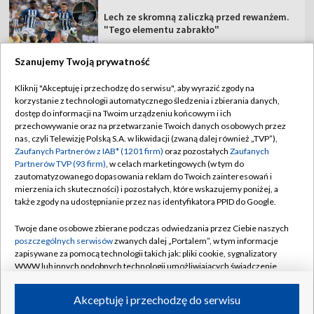
Lech ze skromną zaliczką przed rewanżem.
"Tego elementu zabrakło"
Szanujemy Twoją prywatność
Kliknij "Akceptuję i przechodzę do serwisu", aby wyrazić zgody na
korzystanie z technologii automatycznego śledzenia i zbierania danych,
TVP
dostęp do informacji na Twoim urządzeniu końcowym i ich
Abonament TVP
Regulamin TVP
przechowywanie oraz na przetwarzanie Twoich danych osobowych przez
nas, czyli Telewizję Polską S.A. w likwidacji (zwaną dalej również „TVP”),
Polityka prywatności
Sklep TVP
Zaufanych Partnerów z IAB* (1201 firm)
oraz pozostałych
Zaufanych
Partnerów TVP (93 firm)
, w celach marketingowych (w tym do
Biuro Reklamy
Moje zgody
zautomatyzowanego dopasowania reklam do Twoich zainteresowań i
mierzenia ich skuteczności) i pozostałych, które wskazujemy poniżej, a
Oferta Handlowa
Biuro reklamy
także zgody na udostępnianie przez nas identyfikatora PPID do Google.
Telegazeta ogłoszenia
Kontakt
Twoje dane osobowe zbierane podczas odwiedzania przez Ciebie naszych
Emisja w TVP
poszczególnych serwisów
zwanych dalej „Portalem”, w tym informacje
zapisywane za pomocą technologii takich jak: pliki cookie, sygnalizatory
Kanały
Rada Programowa
WWW lub innych podobnych technologii umożliwiających świadczenie
dopasowanych i bezpiecznych usług, personalizację treści oraz reklam,
Ogłoszenia przetargowe
udostępnianie funkcji mediów społecznościowych oraz analizowanie
©2026 Telewizja Polska Spółka Akcyjna w likwidacji
Akceptuję i przechodzę do serwisu
ruchu w Internecie.
Akademia Telewizyjna