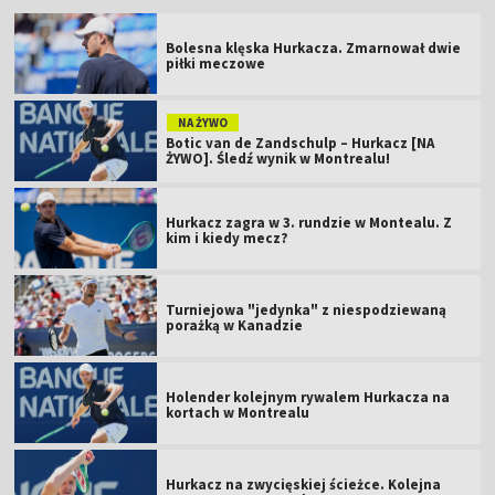
Bolesna klęska Hurkacza. Zmarnował dwie
piłki meczowe
NA ŻYWO
Botic van de Zandschulp – Hurkacz [NA
ŻYWO]. Śledź wynik w Montrealu!
Hurkacz zagra w 3. rundzie w Montealu. Z
kim i kiedy mecz?
Turniejowa "jedynka" z niespodziewaną
porażką w Kanadzie
Holender kolejnym rywalem Hurkacza na
kortach w Montrealu
Hurkacz na zwycięskiej ścieżce. Kolejna