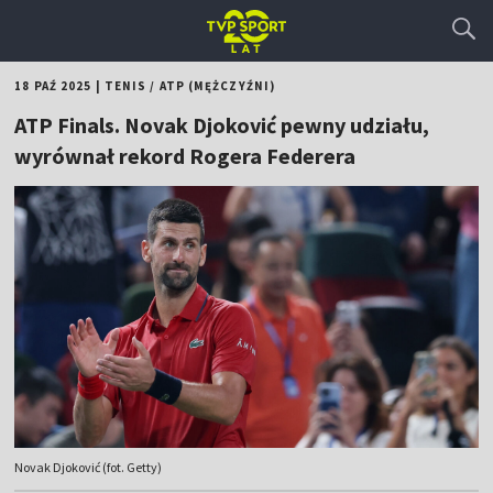
18 PAŹ 2025
|
TENIS
/
ATP (MĘŻCZYŹNI)
ATP Finals. Novak Djoković pewny udziału,
wyrównał rekord Rogera Federera
Novak Djoković (fot. Getty)