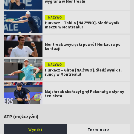
wygrana w Montrealu
NA ŻYWO
Hurkacz – Tabilo [NA ŻYWO]. Śledź wynik
meczu w Montrealu!
Montreal: zwycięski powrót Hurkacza po
kontuzji
NA ŻYWO
Hurkacz – Giron [NA ŻYWO]. Śledź wynik 1.
rundy w Montrealu!
Majchrzak skończył grę! Pokonał go słynny
tenisista
ATP (mężczyźni)
Wyniki
Terminarz