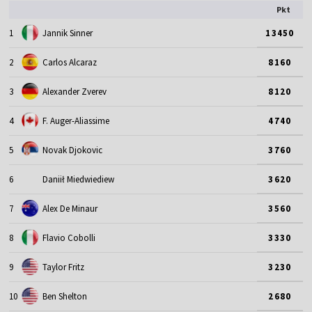
Pkt
1
Jannik Sinner
13450
2
Carlos Alcaraz
8160
3
Alexander Zverev
8120
4
F. Auger-Aliassime
4740
5
Novak Djokovic
3760
6
Daniił Miedwiediew
3620
7
Alex De Minaur
3560
8
Flavio Cobolli
3330
9
Taylor Fritz
3230
10
Ben Shelton
2680