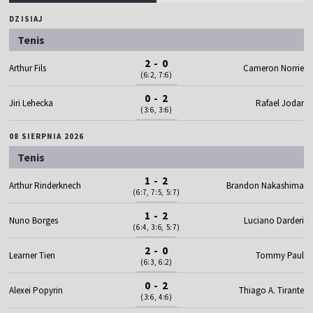
DZISIAJ
Tenis
2 - 0
Arthur Fils
Cameron Norrie
(6:2, 7:6)
0 - 2
Jiri Lehecka
Rafael Jodar
(3:6, 3:6)
08 SIERPNIA 2026
Tenis
1 - 2
Arthur Rinderknech
Brandon Nakashima
(6:7, 7:5, 5:7)
1 - 2
Nuno Borges
Luciano Darderi
(6:4, 3:6, 5:7)
2 - 0
Learner Tien
Tommy Paul
(6:3, 6:2)
0 - 2
Alexei Popyrin
Thiago A. Tirante
(3:6, 4:6)