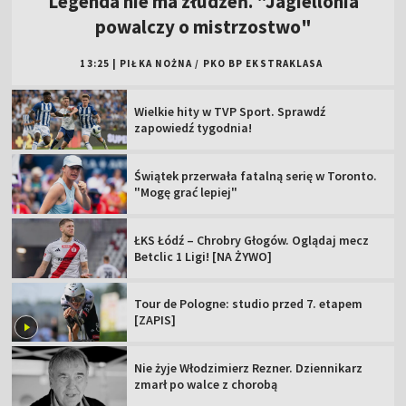
Legenda nie ma złudzeń. "Jagiellonia
powalczy o mistrzostwo"
13:25
|
PIŁKA NOŻNA
/
PKO BP EKSTRAKLASA
Wielkie hity w TVP Sport. Sprawdź
zapowiedź tygodnia!
Świątek przerwała fatalną serię w Toronto.
"Mogę grać lepiej"
ŁKS Łódź – Chrobry Głogów. Oglądaj mecz
Betclic 1 Ligi! [NA ŻYWO]
Tour de Pologne: studio przed 7. etapem
[ZAPIS]
Nie żyje Włodzimierz Rezner. Dziennikarz
zmarł po walce z chorobą