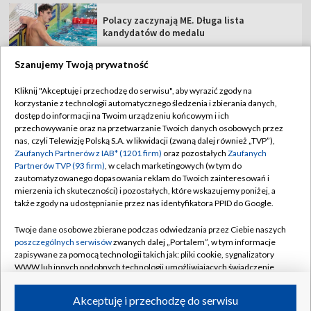
Polacy zaczynają ME. Długa lista
kandydatów do medalu
Szanujemy Twoją prywatność
Kliknij "Akceptuję i przechodzę do serwisu", aby wyrazić zgody na
korzystanie z technologii automatycznego śledzenia i zbierania danych,
TVP
dostęp do informacji na Twoim urządzeniu końcowym i ich
Abonament TVP
Regulamin TVP
przechowywanie oraz na przetwarzanie Twoich danych osobowych przez
nas, czyli Telewizję Polską S.A. w likwidacji (zwaną dalej również „TVP”),
Polityka prywatności
Sklep TVP
Zaufanych Partnerów z IAB* (1201 firm)
oraz pozostałych
Zaufanych
Partnerów TVP (93 firm)
, w celach marketingowych (w tym do
Biuro Reklamy
Moje zgody
zautomatyzowanego dopasowania reklam do Twoich zainteresowań i
mierzenia ich skuteczności) i pozostałych, które wskazujemy poniżej, a
Oferta Handlowa
Biuro reklamy
także zgody na udostępnianie przez nas identyfikatora PPID do Google.
Telegazeta ogłoszenia
Kontakt
Twoje dane osobowe zbierane podczas odwiedzania przez Ciebie naszych
Emisja w TVP
poszczególnych serwisów
zwanych dalej „Portalem”, w tym informacje
zapisywane za pomocą technologii takich jak: pliki cookie, sygnalizatory
Kanały
Rada Programowa
WWW lub innych podobnych technologii umożliwiających świadczenie
dopasowanych i bezpiecznych usług, personalizację treści oraz reklam,
Ogłoszenia przetargowe
udostępnianie funkcji mediów społecznościowych oraz analizowanie
©2026 Telewizja Polska Spółka Akcyjna w likwidacji
Akceptuję i przechodzę do serwisu
ruchu w Internecie.
Akademia Telewizyjna