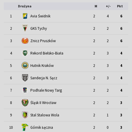
Drużyna
M
+/-
Pkt
1
Avia Świdnik
2
4
6
2
GKS Tychy
2
2
6
3
Znicz Pruszków
2
2
6
4
Rekord Bielsko-Biała
2
3
4
5
Hutnik Kraków
2
3
4
6
Sandecja N. Sącz
2
3
4
7
Podhale Nowy Targ
2
2
4
Śląsk II Wrocław
8
2
2
3
9
Stal Stalowa Wola
2
1
3
10
Górnik Łęczna
2
0
3