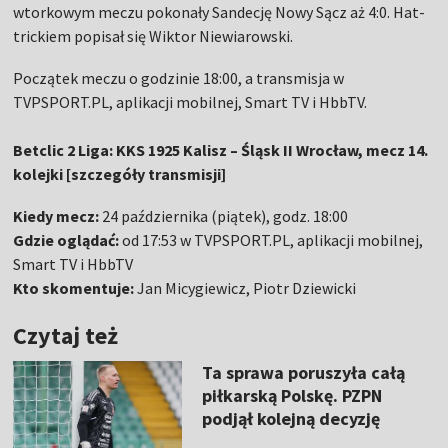
wtorkowym meczu pokonały Sandecję Nowy Sącz aż 4:0. Hat-
trickiem popisał się Wiktor Niewiarowski.
Początek meczu o godzinie 18:00, a transmisja w
TVPSPORT.PL, aplikacji mobilnej, Smart TV i HbbTV.
Betclic 2 Liga: KKS 1925 Kalisz – Śląsk II Wrocław, mecz 14.
kolejki [szczegóły transmisji]
Kiedy mecz:
24 października (piątek), godz. 18:00
Gdzie oglądać:
od 17:53 w TVPSPORT.PL, aplikacji mobilnej,
Smart TV i HbbTV
Kto skomentuje:
Jan Micygiewicz, Piotr Dziewicki
Czytaj też
Ta sprawa poruszyła całą
piłkarską Polskę. PZPN
podjął kolejną decyzję