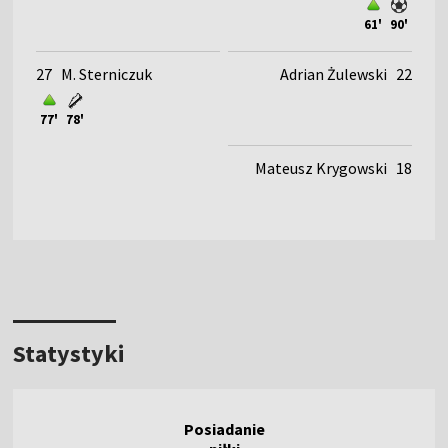
61'
90'
27
M. Sterniczuk
Adrian Żulewski
22
77'
78'
Mateusz Krygowski
18
Statystyki