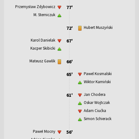
Przemysław Zdybowicz
77'
M. Sterniczuk
72'
Hubert Muszyński
Karol Danielak
67'
Kacper Skibicki
Mateusz Gawlik
66'
65'
Pawel Kosmalski
Wiktor Kamiński
61'
Jan Chodera
Oskar Wojtczak
Adam Ciućka
Simon Schierack
Paweł Mocny
56'