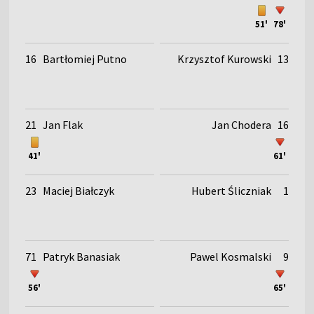
51'
78'
16
Bartłomiej Putno
Krzysztof Kurowski
13
21
Jan Flak
Jan Chodera
16
41'
61'
23
Maciej Białczyk
Hubert Śliczniak
1
71
Patryk Banasiak
Pawel Kosmalski
9
56'
65'