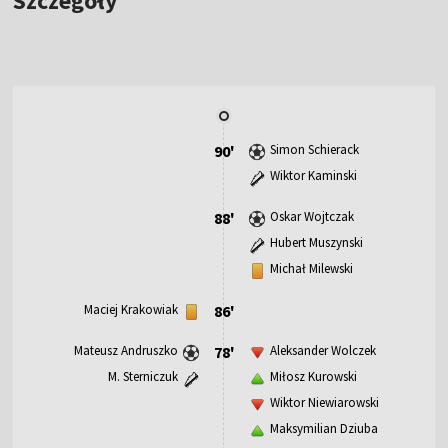
Szczegóły
90'
Simon Schierack
Wiktor Kaminski
88'
Oskar Wojtczak
Hubert Muszynski
Michał Milewski
Maciej Krakowiak
86'
Mateusz Andruszko
78'
Aleksander Wolczek
M. Sterniczuk
Miłosz Kurowski
Wiktor Niewiarowski
Maksymilian Dziuba