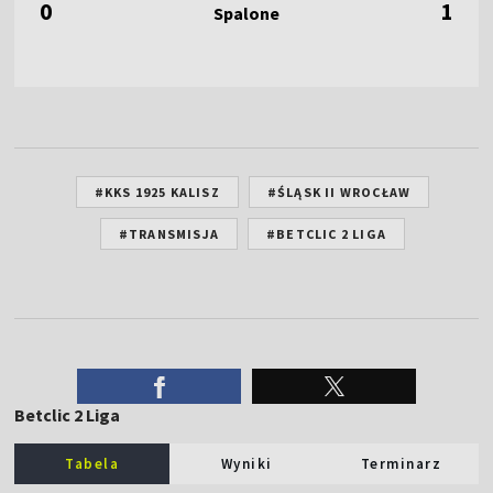
0
1
#KKS 1925 KALISZ
#ŚLĄSK II WROCŁAW
#TRANSMISJA
#BETCLIC 2 LIGA
Betclic 2 Liga
Tabela
Wyniki
Terminarz