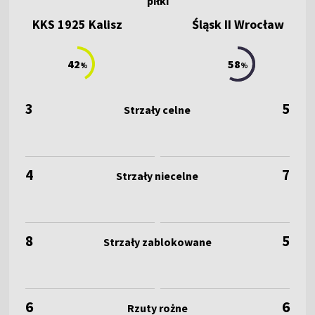
KKS 1925 Kalisz
Śląsk II Wrocław
42
58
%
%
3
5
4
7
8
5
6
6