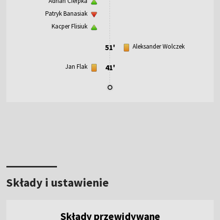
Adrian Cierpka
Patryk Banasiak
Kacper Flisiuk
51'
Aleksander Wolczek
Jan Flak
41'
Składy i ustawienie
Składy przewidywane