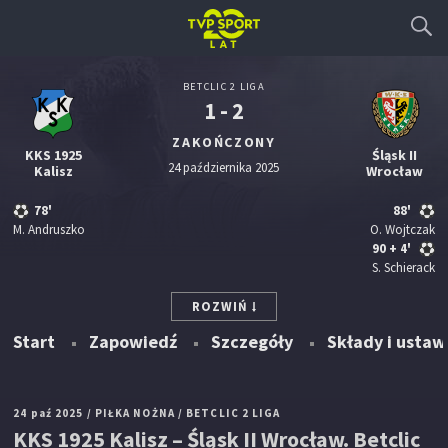
BETCLIC 2 LIGA
1 - 2
ZAKOŃCZONY
KKS 1925
Śląsk II
24 października 2025
Kalisz
Wrocław
78'
88'
M. Andruszko
O. Wojtczak
90
+ 4'
S. Schierack
ROZWIŃ
Start
Zapowiedź
Szczegóły
Składy i ustaw
24 paź 2025
/ PIŁKA NOŻNA
/ BETCLIC 2 LIGA
KKS 1925 Kalisz – Śląsk II Wrocław. Betclic