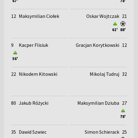
67'
78'
12
Maksymilian Ciołek
Oskar Wojtczak
21
61'
88'
9
Kacper Flisiuk
Gracjan Korytkowski
12
56'
22
Nikodem Kitowski
Mikolaj Tudruj
32
80
Jakub Różycki
Maksymilian Dziuba
27
78'
35
Dawid Szwiec
Simon Schierack
25