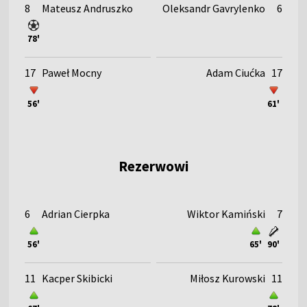
8
Mateusz Andruszko
Oleksandr Gavrylenko
6
78'
17
Paweł Mocny
Adam Ciućka
17
56'
61'
Rezerwowi
6
Adrian Cierpka
Wiktor Kamiński
7
56'
65'
90'
11
Kacper Skibicki
Miłosz Kurowski
11