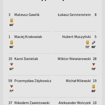
3
Mateusz Gawlik
Łukasz Gerstenstein
8
66'
1
Maciej Krakowiak
Hubert Muszyński
5
86'
72'
88'
10
Karol Danielak
Wiktor Niewiarowski
28
67'
78'
59
Przemysław Zdybowicz
Michał Milewski
19
77'
88'
37
Nikodem Zawistowski
Aleksander Wolczek
10