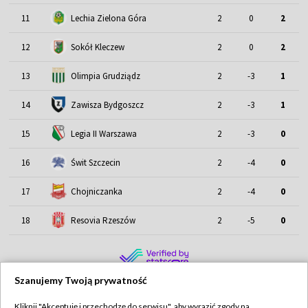
11
Lechia Zielona Góra
2
0
2
12
Sokół Kleczew
2
0
2
13
Olimpia Grudziądz
2
-3
1
14
Zawisza Bydgoszcz
2
-3
1
15
Legia II Warszawa
2
-3
0
16
Świt Szczecin
2
-4
0
17
Chojniczanka
2
-4
0
18
Resovia Rzeszów
2
-5
0
Szanujemy Twoją prywatność
Kliknij "Akceptuję i przechodzę do serwisu", aby wyrazić zgody na