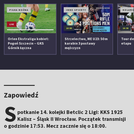
PIŁKA NOŻNA
INNE SPORTY
KOLAR
LIVE
10:00
10:30
Orlen Ekstraliga kobiet:
Strzelectwo, ME U23: 50 m
Tour de
Pogoń Szczecin – GKS
karabin 3 postawy
etapu
Górnik Łęczna
mężczyzn
Zapowiedź
S
potkanie 14. kolejki Betclic 2 Ligi: KKS 1925
Kalisz – Śląsk II Wrocław. Początek transmisji
o godzinie 17:53. Mecz zacznie się o 18:00.