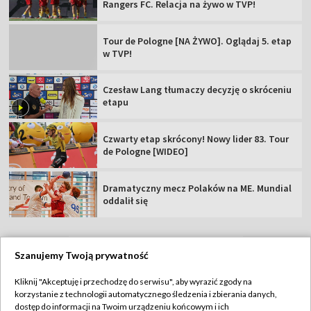
Rangers FC. Relacja na żywo w TVP!
Tour de Pologne [NA ŻYWO]. Oglądaj 5. etap
w TVP!
Czesław Lang tłumaczy decyzję o skróceniu
etapu
Czwarty etap skrócony! Nowy lider 83. Tour
de Pologne [WIDEO]
Dramatyczny mecz Polaków na ME. Mundial
oddalił się
Szanujemy Twoją prywatność
TVP
Kliknij "Akceptuję i przechodzę do serwisu", aby wyrazić zgody na
korzystanie z technologii automatycznego śledzenia i zbierania danych,
Abonament TVP
Regulamin TVP
dostęp do informacji na Twoim urządzeniu końcowym i ich