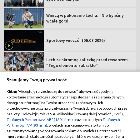
Wierzą w pokonanie Lecha. "Nie byliśmy
wcale gorsi"
Sportowy wieczór (06.08.2026)
Lech ze skromną zaliczką przed rewanżem.
"Tego elementu zabrakło"
Szanujemy Twoją prywatność
Kliknij "Akceptuję i przechodzę do serwisu", aby wyrazić zgody na
korzystanie z technologii automatycznego śledzenia i zbierania danych,
TVP
dostęp do informacji na Twoim urządzeniu końcowym i ich
Abonament TVP
Regulamin TVP
przechowywanie oraz na przetwarzanie Twoich danych osobowych przez
nas, czyli Telewizję Polską S.A. w likwidacji (zwaną dalej również „TVP”),
Polityka prywatności
Sklep TVP
Zaufanych Partnerów z IAB* (1201 firm)
oraz pozostałych
Zaufanych
Partnerów TVP (93 firm)
, w celach marketingowych (w tym do
Biuro Reklamy
Moje zgody
zautomatyzowanego dopasowania reklam do Twoich zainteresowań i
mierzenia ich skuteczności) i pozostałych, które wskazujemy poniżej, a
Oferta Handlowa
Biuro reklamy