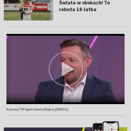
Świata w skokach! To
robota 18-latka
Kamerą TVP Sport: Adam Małysz [WIDEO]