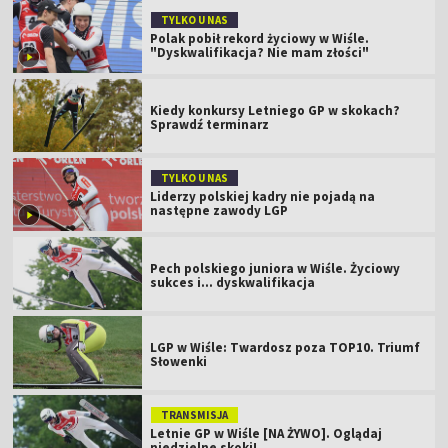
TYLKO U NAS
Polak pobił rekord życiowy w Wiśle.
"Dyskwalifikacja? Nie mam złości"
Kiedy konkursy Letniego GP w skokach?
Sprawdź terminarz
TYLKO U NAS
Liderzy polskiej kadry nie pojadą na
następne zawody LGP
Pech polskiego juniora w Wiśle. Życiowy
sukces i... dyskwalifikacja
LGP w Wiśle: Twardosz poza TOP10. Triumf
Słowenki
TRANSMISJA
Letnie GP w Wiśle [NA ŻYWO]. Oglądaj
niedzielne skoki!