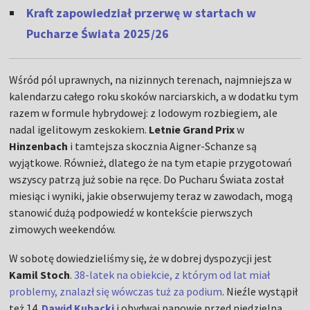
Kraft zapowiedział przerwę w startach w
Pucharze Świata 2025/26
Wśród pól uprawnych, na nizinnych terenach, najmniejsza w
kalendarzu całego roku skoków narciarskich, a w dodatku tym
razem w formule hybrydowej: z lodowym rozbiegiem, ale
nadal igelitowym zeskokiem.
Letnie Grand Prix
w
Hinzenbach
i tamtejsza skocznia Aigner-Schanze są
wyjątkowe. Również, dlatego że na tym etapie przygotowań
wszyscy patrzą już sobie na ręce. Do Pucharu Świata został
miesiąc i wyniki, jakie obserwujemy teraz w zawodach, mogą
stanowić dużą podpowiedź w kontekście pierwszych
zimowych weekendów.
W sobotę dowiedzieliśmy się, że w dobrej dyspozycji jest
Kamil Stoch
.
38-latek na obiekcie, z którym od lat miał
problemy, znalazł się wówczas tuż za podium
. Nieźle wystąpił
też 14.
Dawid Kubacki
i obydwaj panowie przed niedzielną