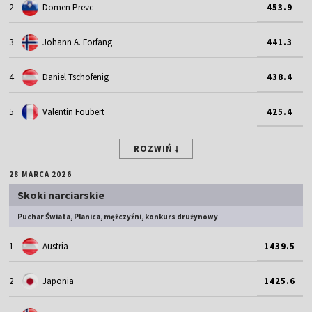
2
Domen Prevc
453.9
3
Johann A. Forfang
441.3
4
Daniel Tschofenig
438.4
5
Valentin Foubert
425.4
ROZWIŃ
28 MARCA 2026
Skoki narciarskie
Puchar Świata, Planica, mężczyźni, konkurs drużynowy
1
Austria
1439.5
2
Japonia
1425.6