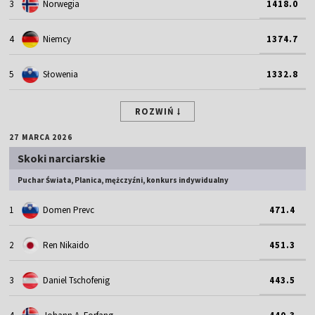
3
Norwegia
1418.0
4
Niemcy
1374.7
5
Słowenia
1332.8
ROZWIŃ
27 MARCA 2026
Skoki narciarskie
Puchar Świata, Planica, mężczyźni, konkurs indywidualny
1
Domen Prevc
471.4
2
Ren Nikaido
451.3
3
Daniel Tschofenig
443.5