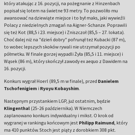
który atakując z 16. pozycji, na pożegnanie z Hinzenbach
popisał się lotem na świetne 93 metry. To pozwoliło mu
awansować na dziewiąte miejsce i to był maks, jaki wywieźli
Polacy z niedzielnych zmagań na Aigner-Schanze. Poprawili
się też Kot (88,5 i 23. miejsce) i Zniszczoł (85,5 – 27. lokata).
Choć dalej niż na "dzień dobry" pofrunął też Kubacki (87 m),
to wobec lepszych skoków rywali nie utrzymał pozycji po
półmetku. W finale gorzej wypadli Żyła (85,5 i 11. miejsce) i
Wąsek (86 m), który skończył zawody ex aequo z Dawidem na
16. pozycji.
Konkurs wygrał Hoerl (89,5 m w finale), przed
Danielem
Tschofenigiem
i
Ryoyu Kobayshim
.
Następnym przystankiem LGP, już ostatnim, będzie
Klingenthal
(25-26 października). W Niemczech
zaplanowano konkurs indywidualny i mikst. O krok od
wygranej w rankingu końcowym jest
Philipp Raimund
, który
ma 410 punktów. Stoch jest piąty z dorobkiem 308 pkt.