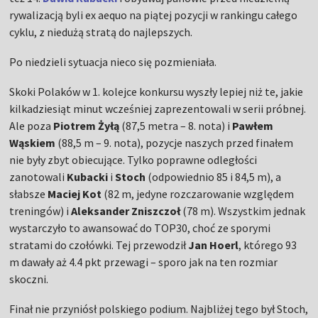
rywalizacją byli ex aequo na piątej pozycji w rankingu całego
cyklu, z niedużą stratą do najlepszych.
Po niedzieli sytuacja nieco się pozmieniała.
Skoki Polaków w 1. kolejce konkursu wyszły lepiej niż te, jakie
kilkadziesiąt minut wcześniej zaprezentowali w serii próbnej.
Ale poza
Piotrem Żyłą
(87,5 metra – 8. nota) i
Pawłem
Wąskiem
(88,5 m – 9. nota), pozycje naszych przed finałem
nie były zbyt obiecujące. Tylko poprawne odległości
zanotowali
Kubacki
i
Stoch
(odpowiednio 85 i 84,5 m), a
słabsze
Maciej Kot
(82 m, jedyne rozczarowanie względem
treningów) i
Aleksander Zniszczoł
(78 m). Wszystkim jednak
wystarczyło to awansować do TOP30, choć ze sporymi
stratami do czołówki. Tej przewodził
Jan Hoerl
, którego 93
m dawały aż 4.4 pkt przewagi – sporo jak na ten rozmiar
skoczni.
Finał nie przyniósł polskiego podium. Najbliżej tego był Stoch,