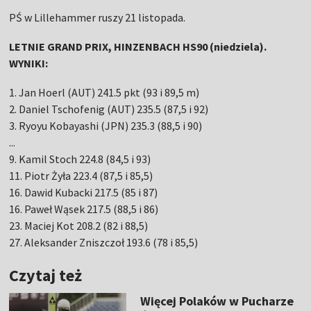
PŚ w Lillehammer ruszy 21 listopada.
LETNIE GRAND PRIX, HINZENBACH HS90 (niedziela).
WYNIKI:
1. Jan Hoerl (AUT) 241.5 pkt (93 i 89,5 m)
2. Daniel Tschofenig (AUT) 235.5 (87,5 i 92)
3. Ryoyu Kobayashi (JPN) 235.3 (88,5 i 90)
...
9. Kamil Stoch 224.8 (84,5 i 93)
11. Piotr Żyła 223.4 (87,5 i 85,5)
16. Dawid Kubacki 217.5 (85 i 87)
16. Paweł Wąsek 217.5 (88,5 i 86)
23. Maciej Kot 208.2 (82 i 88,5)
27. Aleksander Zniszczoł 193.6 (78 i 85,5)
Czytaj też
Więcej Polaków w Pucharze