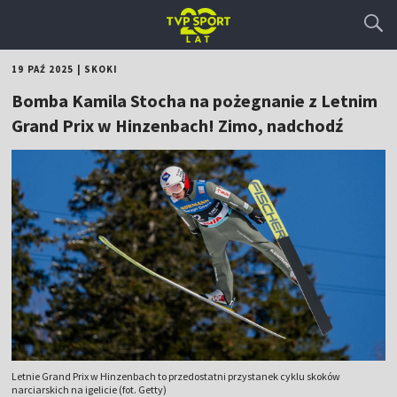
19 PAŹ 2025
|
SKOKI
Bomba Kamila Stocha na pożegnanie z Letnim
Grand Prix w Hinzenbach! Zimo, nadchodź
Letnie Grand Prix w Hinzenbach to przedostatni przystanek cyklu skoków
narciarskich na igelicie (fot. Getty)