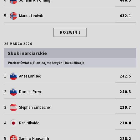
4
Johann A. Forfang
440.3
5
Marius Lindvik
432.1
ROZWIŃ
26 MARCA 2026
Skoki narciarskie
Puchar Świata, Planica, mężczyźni, kwalifikacje
1
Anze Lanisek
242.5
2
Domen Prevc
240.3
3
Stephan Embacher
239.7
4
Ren Nikaido
230.8
5
Sandro Hauswirth
228.2