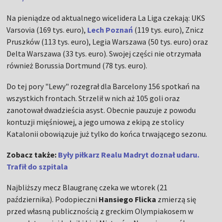
Na pieniądze od aktualnego wicelidera La Liga czekają: UKS
Varsovia (169 tys. euro),
Lech Poznań
(119 tys. euro), Znicz
Pruszków (113 tys. euro), Legia Warszawa (50 tys. euro) oraz
Delta Warszawa (33 tys. euro). Swojej części nie otrzymała
również Borussia Dortmund (78 tys. euro).
Do tej pory "Lewy" rozegrał dla Barcelony 156 spotkań na
wszystkich frontach. Strzelił w nich aż 105 goli oraz
zanotował dwadzieścia asyst. Obecnie pauzuje z powodu
kontuzji mięśniowej, a jego umowa z ekipą ze stolicy
Katalonii obowiązuje już tylko do końca trwającego sezonu.
Zobacz także:
Były piłkarz Realu Madryt doznał udaru.
Trafił do szpitala
Najbliższy mecz Blaugranę czeka we wtorek (21
października). Podopieczni
Hansiego Flicka
zmierzą się
przed własną publicznością z greckim Olympiakosem w