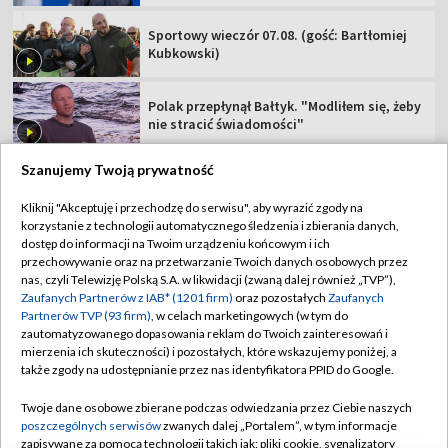
Sportowy wieczór 07.08. (gość: Bartłomiej
Kubkowski)
Polak przepłynął Bałtyk. "Modliłem się, żeby
nie stracić świadomości"
Szanujemy Twoją prywatność
Kliknij "Akceptuję i przechodzę do serwisu", aby wyrazić zgody na
korzystanie z technologii automatycznego śledzenia i zbierania danych,
TVP
dostęp do informacji na Twoim urządzeniu końcowym i ich
Abonament TVP
Regulamin TVP
przechowywanie oraz na przetwarzanie Twoich danych osobowych przez
nas, czyli Telewizję Polską S.A. w likwidacji (zwaną dalej również „TVP”),
Polityka prywatności
Sklep TVP
Zaufanych Partnerów z IAB* (1201 firm)
oraz pozostałych
Zaufanych
Partnerów TVP (93 firm)
, w celach marketingowych (w tym do
Biuro Reklamy
Moje zgody
zautomatyzowanego dopasowania reklam do Twoich zainteresowań i
mierzenia ich skuteczności) i pozostałych, które wskazujemy poniżej, a
Oferta Handlowa
Biuro reklamy
także zgody na udostępnianie przez nas identyfikatora PPID do Google.
Telegazeta ogłoszenia
Kontakt
Twoje dane osobowe zbierane podczas odwiedzania przez Ciebie naszych
Emisja w TVP
poszczególnych serwisów
zwanych dalej „Portalem”, w tym informacje
zapisywane za pomocą technologii takich jak: pliki cookie, sygnalizatory