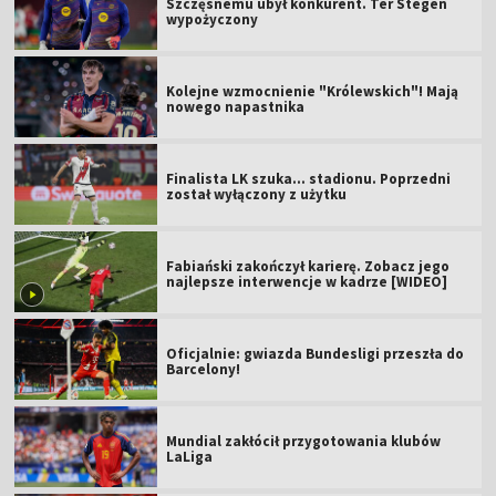
Szczęsnemu ubył konkurent. Ter Stegen
wypożyczony
Kolejne wzmocnienie "Królewskich"! Mają
nowego napastnika
Finalista LK szuka... stadionu. Poprzedni
został wyłączony z użytku
Fabiański zakończył karierę. Zobacz jego
najlepsze interwencje w kadrze [WIDEO]
Oficjalnie: gwiazda Bundesligi przeszła do
Barcelony!
Mundial zakłócił przygotowania klubów
LaLiga