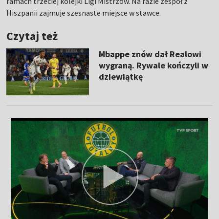
ramach trzeciej kolejki Ligi Mistrzów. Na razie zespół z
Hiszpanii zajmuje szesnaste miejsce w stawce.
Czytaj też
Mbappe znów dał Realowi
wygraną. Rywale kończyli w
dziewiątkę