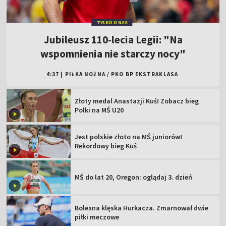
TYLKO U NAS
Jubileusz 110-lecia Legii: "Na
wspomnienia nie starczy nocy"
4:37
|
PIŁKA NOŻNA
/
PKO BP EKSTRAKLASA
Złoty medal Anastazji Kuś! Zobacz bieg
Polki na MŚ U20
Jest polskie złoto na MŚ juniorów!
Rekordowy bieg Kuś
MŚ do lat 20, Oregon: oglądaj 3. dzień
Bolesna klęska Hurkacza. Zmarnował dwie
piłki meczowe