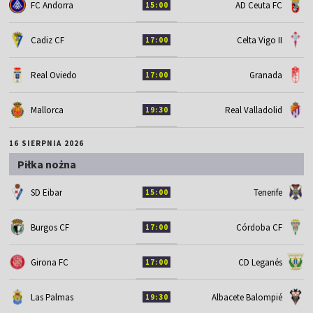
FC Andorra
AD Ceuta FC
15:00
Cadiz CF
Celta Vigo II
17:00
Real Oviedo
Granada
17:00
Mallorca
Real Valladolid
19:30
16 SIERPNIA 2026
Piłka nożna
SD Eibar
Tenerife
15:00
Burgos CF
Córdoba CF
17:00
Girona FC
CD Leganés
17:00
Las Palmas
Albacete Balompié
19:30