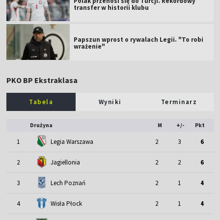
Polak przenosi się do Turcji. Rekordowy
transfer w historii klubu
Papszun wprost o rywalach Legii. "To robi
wrażenie"
PKO BP Ekstraklasa
Tabela
Wyniki
Terminarz
Drużyna
M
+/-
Pkt
1
Legia Warszawa
2
3
6
2
Jagiellonia
2
2
6
3
Lech Poznań
2
1
4
4
Wisła Płock
2
1
4