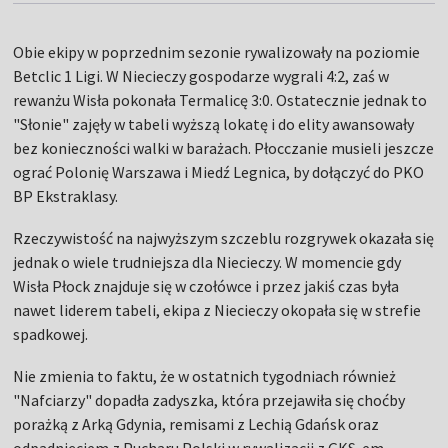
Obie ekipy w poprzednim sezonie rywalizowały na poziomie
Betclic 1 Ligi. W Niecieczy gospodarze wygrali 4:2, zaś w
rewanżu Wisła pokonała Termalicę 3:0. Ostatecznie jednak to
"Słonie" zajęły w tabeli wyższą lokatę i do elity awansowały
bez konieczności walki w barażach. Płocczanie musieli jeszcze
ograć Polonię Warszawa i Miedź Legnica, by dołączyć do PKO
BP Ekstraklasy.
Rzeczywistość na najwyższym szczeblu rozgrywek okazała się
jednak o wiele trudniejsza dla Niecieczy. W momencie gdy
Wisła Płock znajduje się w czołówce i przez jakiś czas była
nawet liderem tabeli, ekipa z Niecieczy okopała się w strefie
spadkowej.
Nie zmienia to faktu, że w ostatnich tygodniach również
"Nafciarzy" dopadła zadyszka, która przejawiła się choćby
porażką z Arką Gdynia, remisami z Lechią Gdańsk oraz