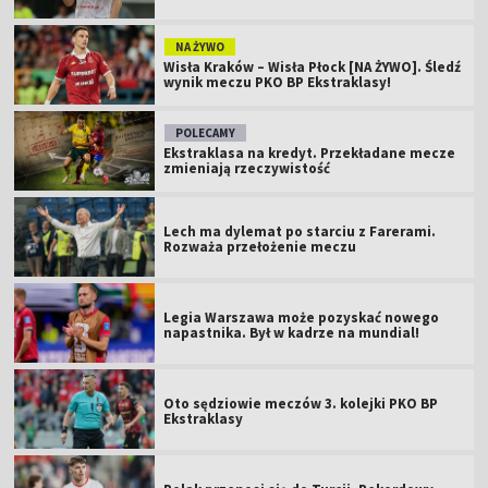
NA ŻYWO
Wisła Kraków – Wisła Płock [NA ŻYWO]. Śledź
wynik meczu PKO BP Ekstraklasy!
POLECAMY
Ekstraklasa na kredyt. Przekładane mecze
zmieniają rzeczywistość
Lech ma dylemat po starciu z Farerami.
Rozważa przełożenie meczu
Legia Warszawa może pozyskać nowego
napastnika. Był w kadrze na mundial!
Oto sędziowie meczów 3. kolejki PKO BP
Ekstraklasy