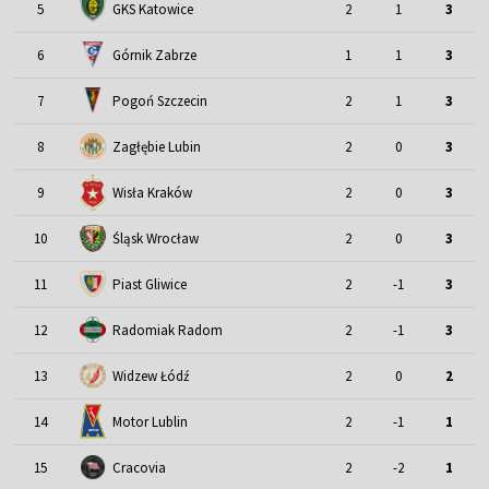
5
GKS Katowice
2
1
3
6
Górnik Zabrze
1
1
3
7
Pogoń Szczecin
2
1
3
8
Zagłębie Lubin
2
0
3
9
Wisła Kraków
2
0
3
Śląsk Wrocław
10
2
0
3
11
Piast Gliwice
2
-1
3
12
Radomiak Radom
2
-1
3
13
Widzew Łódź
2
0
2
Motor Lublin
14
2
-1
1
15
Cracovia
2
-2
1