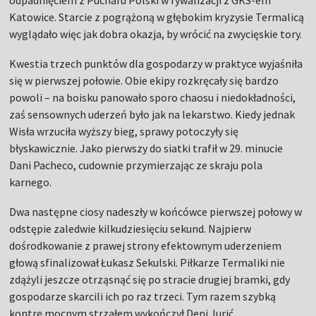
odpadnięciem z Pucharu Polski w rywalizacji z GKS-em
Katowice. Starcie z pogrążoną w głębokim kryzysie Termalicą
wyglądało więc jak dobra okazja, by wrócić na zwycięskie tory.
Kwestia trzech punktów dla gospodarzy w praktyce wyjaśniła
się w pierwszej połowie. Obie ekipy rozkręcały się bardzo
powoli – na boisku panowało sporo chaosu i niedokładności,
zaś sensownych uderzeń było jak na lekarstwo. Kiedy jednak
Wisła wrzuciła wyższy bieg, sprawy potoczyły się
błyskawicznie. Jako pierwszy do siatki trafił w 29. minucie
Dani Pacheco, cudownie przymierzając ze skraju pola
karnego.
Dwa następne ciosy nadeszły w końcówce pierwszej połowy w
odstępie zaledwie kilkudziesięciu sekund. Najpierw
dośrodkowanie z prawej strony efektownym uderzeniem
głową sfinalizował Łukasz Sekulski. Piłkarze Termaliki nie
zdążyli jeszcze otrząsnąć się po stracie drugiej bramki, gdy
gospodarze skarcili ich po raz trzeci. Tym razem szybką
kontrę mocnym strzałem wykończył Deni Jurić.