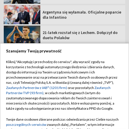
Argentyna się wyłamała. Oficjalne poparcie
dla Infantino
21-latek rozstał się z Lechem. Dołączył do
duetu Polaków
Szanujemy Twoją prywatność
Kliknij "Akceptuję i przechodzę do serwisu", aby wyrazić zgody na
korzystanie z technologii automatycznego śledzenia i zbierania danych,
TVP
dostęp do informacji na Twoim urządzeniu końcowym i ich
Abonament TVP
Regulamin TVP
przechowywanie oraz na przetwarzanie Twoich danych osobowych przez
nas, czyli Telewizję Polską S.A. w likwidacji (zwaną dalej również „TVP”),
Polityka prywatności
Sklep TVP
Zaufanych Partnerów z IAB* (1201 firm)
oraz pozostałych
Zaufanych
Partnerów TVP (93 firm)
, w celach marketingowych (w tym do
Biuro Reklamy
Moje zgody
zautomatyzowanego dopasowania reklam do Twoich zainteresowań i
mierzenia ich skuteczności) i pozostałych, które wskazujemy poniżej, a
Oferta Handlowa
Biuro reklamy
także zgody na udostępnianie przez nas identyfikatora PPID do Google.
Telegazeta ogłoszenia
Kontakt
Twoje dane osobowe zbierane podczas odwiedzania przez Ciebie naszych
Emisja w TVP
poszczególnych serwisów
zwanych dalej „Portalem”, w tym informacje