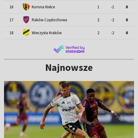
16
Korona Kielce
1
-1
0
17
Raków Częstochowa
2
-2
0
18
Wieczysta Kraków
2
-2
0
Najnowsze