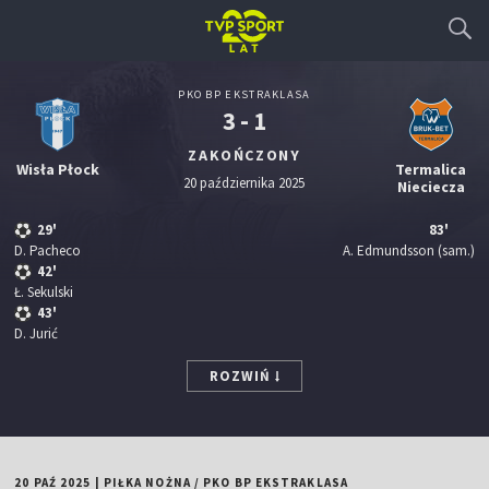
PKO BP EKSTRAKLASA
3 - 1
ZAKOŃCZONY
Wisła Płock
Termalica
20 października 2025
Nieciecza
29'
83'
D. Pacheco
A. Edmundsson
(sam.)
42'
Ł. Sekulski
43'
D. Jurić
ROZWIŃ
20 PAŹ 2025
|
PIŁKA NOŻNA
/
PKO BP EKSTRAKLASA