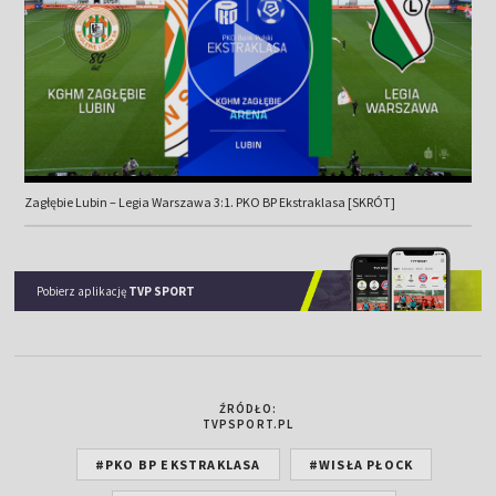
Zagłębie Lubin – Legia Warszawa 3:1. PKO BP Ekstraklasa [SKRÓT]
Pobierz aplikację
TVP SPORT
ŹRÓDŁO:
TVPSPORT.PL
#PKO BP EKSTRAKLASA
#WISŁA PŁOCK