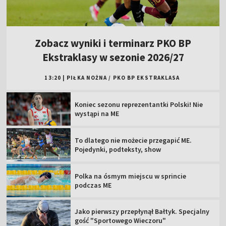
Zobacz wyniki i terminarz PKO BP
Ekstraklasy w sezonie 2026/27
13:20
|
PIŁKA NOŻNA
/
PKO BP EKSTRAKLASA
Koniec sezonu reprezentantki Polski! Nie
wystąpi na ME
To dlatego nie możecie przegapić ME.
Pojedynki, podteksty, show
Polka na ósmym miejscu w sprincie
podczas ME
Jako pierwszy przepłynął Bałtyk. Specjalny
gość "Sportowego Wieczoru"