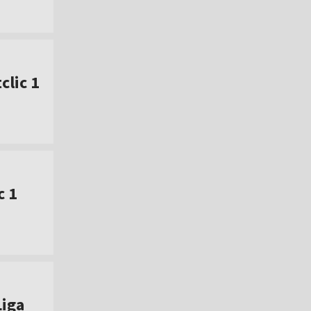
clic 1
c 1
Liga