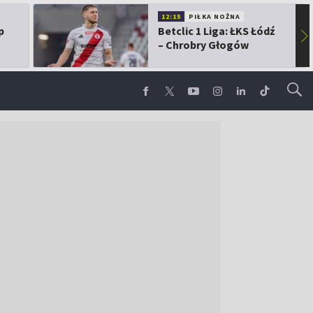
12:15
PIŁKA NOŻNA
p
Betclic 1 Liga: ŁKS Łódź
▶
– Chrobry Głogów