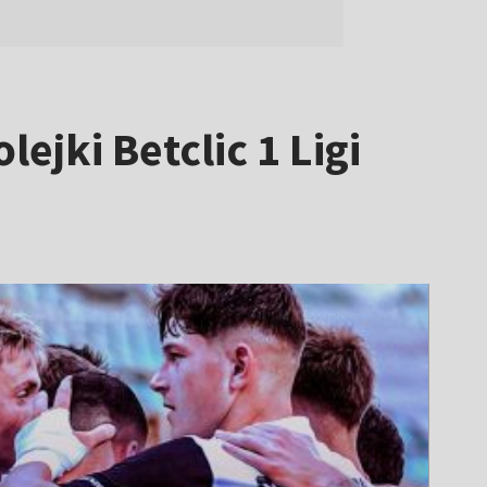
jki Betclic 1 Ligi