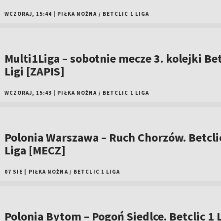
WCZORAJ, 15:44
|
PIŁKA NOŻNA
/
BETCLIC 1 LIGA
Multi1Liga – sobotnie mecze 3. kolejki Bet
Ligi [ZAPIS]
WCZORAJ, 15:43
|
PIŁKA NOŻNA
/
BETCLIC 1 LIGA
Polonia Warszawa – Ruch Chorzów. Betcli
Liga [MECZ]
07 SIE
|
PIŁKA NOŻNA
/
BETCLIC 1 LIGA
Polonia Bytom – Pogoń Siedlce. Betclic 1 