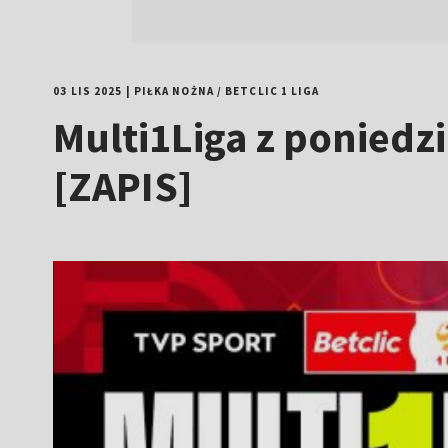
03 LIS 2025
|
PIŁKA NOŻNA
/
BETCLIC 1 LIGA
Multi1Liga z poniedzi
[ZAPIS]