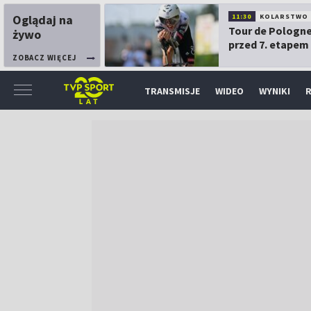
Oglądaj na
11:30
KOLARSTWO
Tour de Pologne
żywo
przed 7. etapem
ZOBACZ WIĘCEJ
TRANSMISJE
WIDEO
WYNIKI
R