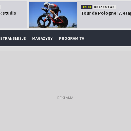
12:00
KOLARSTWO
: studio
Tour de Pologne: 7. eta
ETRANSMISJE
MAGAZYNY
PROGRAM TV