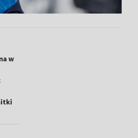
na w
c
itki