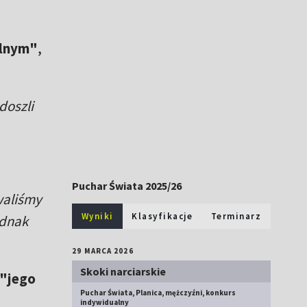
alnym"
,
doszli
Puchar Świata 2025/26
waliśmy
Wyniki
Klasyfikacje
Terminarz
ednak
29 MARCA 2026
Skoki narciarskie
 "jego
Puchar Świata, Planica, mężczyźni, konkurs
indywidualny