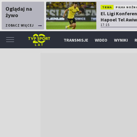
Oglądaj na
TRWA
PIŁKA NOŻN
El. Ligi Konferen
żywo
Hapoel Tel Awiw
Katowice
17:15
ZOBACZ WIĘCEJ
TRANSMISJE
WIDEO
WYNIKI
R