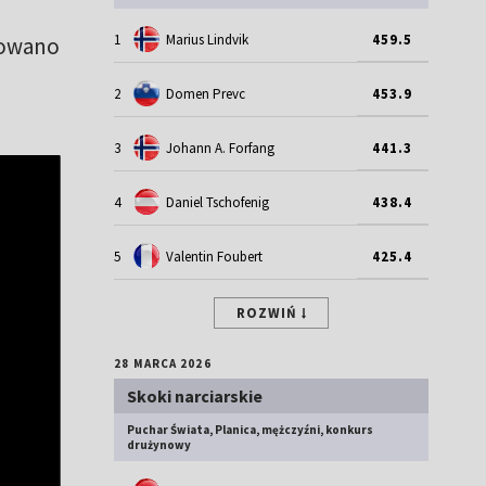
1
Marius Lindvik
459.5
nowano
2
Domen Prevc
453.9
3
Johann A. Forfang
441.3
4
Daniel Tschofenig
438.4
5
Valentin Foubert
425.4
ROZWIŃ
28 MARCA 2026
Skoki narciarskie
Puchar Świata, Planica, mężczyźni, konkurs
drużynowy