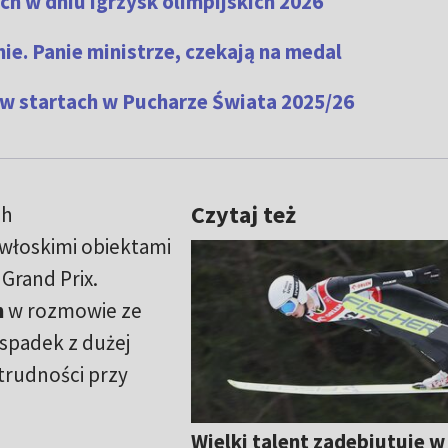
h w dniu igrzysk olimpijskich 2026
ie. Panie ministrze, czekają na medal
 w startach w Pucharze Świata 2025/26
Czytaj też
ch
włoskimi obiektami
Grand Prix.
m
w rozmowie ze
 spadek z dużej
rudności przy
Wielki talent zadebiutuje w