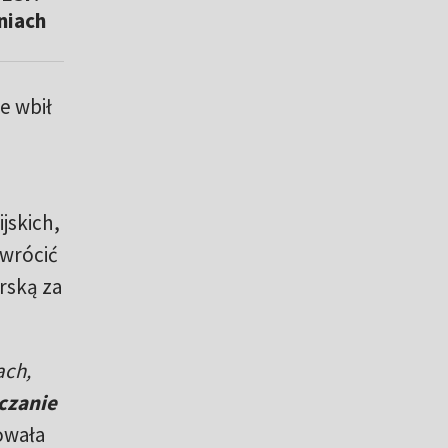
niach
e wbił
jskich,
 wrócić
rską za
ach,
czanie
owała