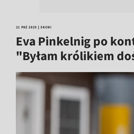
21 PAŹ 2025
|
SKOKI
Eva Pinkelnig po kon
"Byłam królikiem d