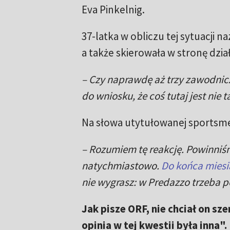
Eva Pinkelnig.
37-latka w obliczu tej sytuacji 
a także skierowała w stronę dzia
– Czy naprawdę aż trzy zawodnicz
do wniosku, że coś tutaj jest nie t
Na słowa utytułowanej sportsme
– Rozumiem tę reakcję. Powinniś
natychmiastowo.
Do końca miesi
nie wygrasz: w Predazzo trzeba p
Jak pisze ORF, nie chciał on sz
opinia w tej kwestii była inna".