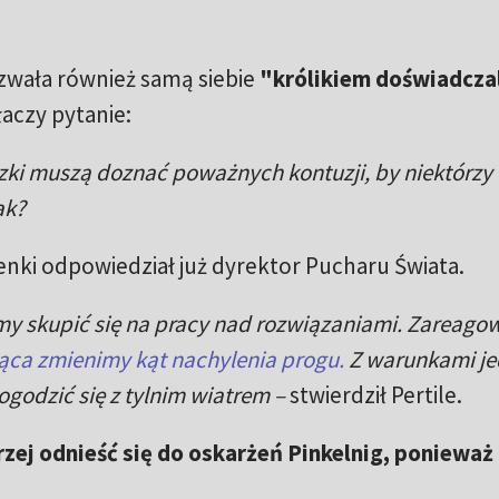
nazwała również samą siebie
"królikiem doświadcz
łaczy pytanie:
ki muszą doznać poważnych kontuzji, by niektórzy 
ak?
nki odpowiedział już dyrektor Pucharu Świata.
my skupić się na pracy nad rozwiązaniami. Zareago
ąca zmienimy kąt nachylenia progu.
Z warunkami j
ogodzić się z tylnim wiatrem –
stwierdził Pertile.
erzej odnieść się do oskarżeń Pinkelnig, ponieważ