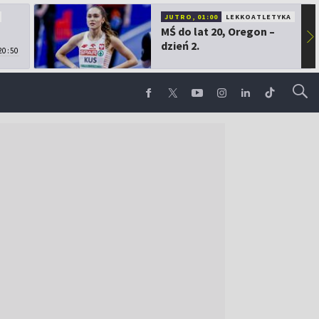
JUTRO, 01:00
LEKKOATLETYKA
MŚ do lat 20, Oregon –
▶
dzień 2.
20:50