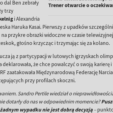
o dal Ben zebrały
Trener otwarcie o oczekiwa
y trzy
kelnig
i Alexandria
eska Haruka Kasai. Pierwszy z upadków szczególni
 na przykre obrazki widoczne w czasie telewizyjnej
zeskok, głośno krzycząc i trzymając się za kolano.
a ją z partycypacji w lutowych igrzyskach olimpi
deklarowała, że chce powalczyć o swoją karierę i
 ORF zaatakowała Międzynarodową Federację Narcia
ępujących przy profilach skoczni.
zwaniem. Sandro Pertile wiedział o nieprawidłowości
i nie dotarły do nas w odpowiednim momencie?
Pusz
w żadnym wypadku nie jest dobrą decyzją
–
punkt