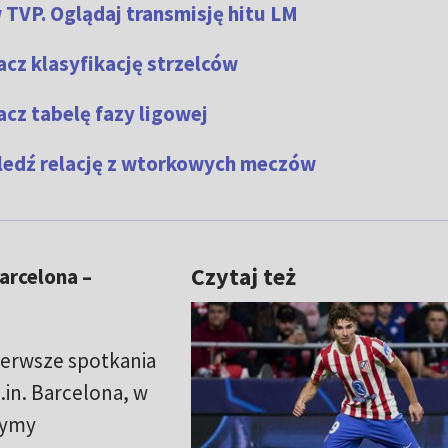
w TVP. Oglądaj transmisję hitu LM
cz klasyfikację strzelców
cz tabelę fazy ligowej
ledź relację z wtorkowych meczów
Czytaj też
arcelona –
ierwsze spotkania
.in. Barcelona, w
zymy