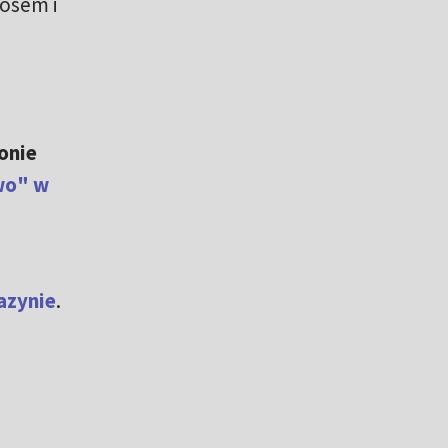
fosem i
onie
ywo" w
azynie
.