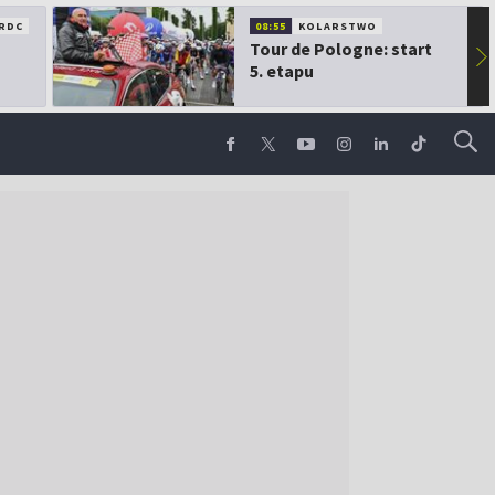
RDC
08:55
KOLARSTWO
Tour de Pologne: start
▶
5. etapu