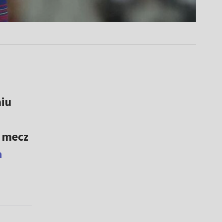
niu
j mecz
a