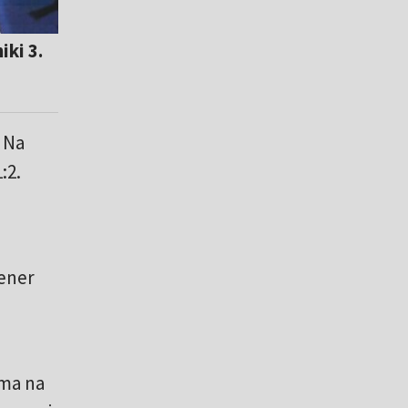
ki 3.
 Na
:2.
rener
ma na