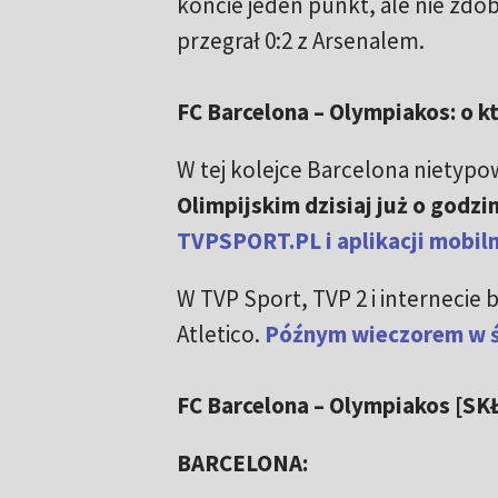
koncie jeden punkt, ale nie zd
przegrał 0:2 z Arsenalem.
FC Barcelona – Olympiakos: o kt
W tej kolejce Barcelona nietypo
Olimpijskim dzisiaj już o godzin
TVPSPORT.PL i aplikacji mobiln
W TVP Sport, TVP 2 i internecie 
Atletico.
Późnym wieczorem w ś
FC Barcelona – Olympiakos [SK
BARCELONA: