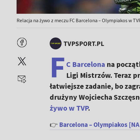
Relacja na żywo z meczu FC Barcelona – Olympiakos w TVP
TVPSPORT.PL
F
C Barcelona
na początk
Ligi Mistrzów. Teraz 
łatwiejsze zadanie, bo zagr
drużyny Wojciecha Szczęs
żywo w TVP
.
👉
Barcelona – Olympiakos [NA