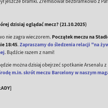
obył jeszcze bramki. Zremisował bezbramkowo z Pa
órej dzisiaj oglądać mecz? (21.10.2025)
wo nie zagra wieczorem.
Początek meczu na Stadi
ie 18:45
.
Zapraszamy do śledzenia relacji "na ż
ej
. Bądźcie razem z nami!
będzie można dzisiaj obejrzeć spotkanie Arsenalu z
rodę m.in. skrót meczu Barcelony w naszym mag
ŁADY]