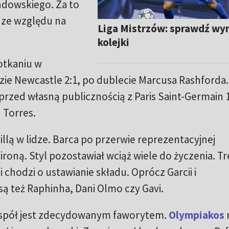
dowskiego. Za to
 ze względu na
Liga Mistrzów: sprawdź wyni
kolejki
otkaniu w
ie Newcastle 2:1, po dublecie Marcusa Rashforda.
przed własną publicznością z Paris Saint-Germain 1
 Torres.
llą w lidze. Barca po przerwie reprezentacyjnej
roną. Styl pozostawiał wciąż wiele do życzenia. T
i chodzi o ustawianie składu. Oprócz Garcii i
 też Raphinha, Dani Olmo czy Gavi.
 zespół jest zdecydowanym faworytem.
Olympiakos