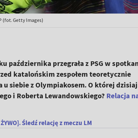
 (fot. Getty Images)
u października przegrała z PSG w spotka
przed katalońskim zespołem teoretycznie
a u siebie z Olympiakosem. O której dzisia
nego i Roberta Lewandowskiego?
Relacja n
 ŻYWO]. Śledź relację z meczu LM