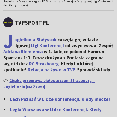
Jagiellonia Białystok zagra z RC Strasbourg w 2. kolejce fazy ligowej Ligi Konferencji
(fot. Getty Images)
TVPSPORT.PL
J
agiellonia Białystok
zaczęła grę w fazie
ligowej
Ligi Konferencji
od zwycięstwa. Zespół
Adriana Siemieńca
w 1. kolejce pokonał Hamrun
Spartans 1:0. Teraz drużyna z Podlasia zagra na
wyjeździe z
RC Strasbourg
. Kiedy i o której
spotkanie?
Relacja na żywo w TVP
. Sprawdź składy.
👉
Ciężka przeprawa białostoczan. Strasbourg –
Jagiellonia [NA ŻYWO]
Lech Poznań w Lidze Konferencji. Kiedy mecze?
Legia Warszawa w Lidze Konferencji. Kiedy