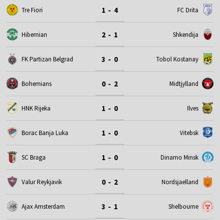
1 - 4
Tre Fiori
FC Drita
2 - 1
Hibernian
Shkendija
3 - 0
FK Partizan Belgrad
Tobol Kostanay
0 - 2
Bohemians
Midtjylland
1 - 0
HNK Rijeka
Ilves
1 - 0
Borac Banja Luka
Vitebsk
1 - 0
SC Braga
Dinamo Minsk
0 - 2
Valur Reykjavik
Nordsjaelland
3 - 1
Ajax Amsterdam
Shelbourne