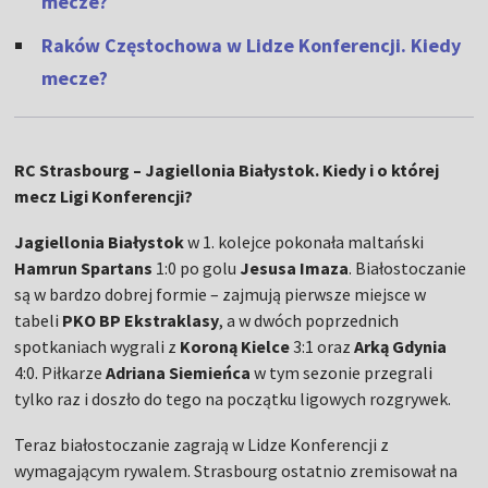
mecze?
Raków Częstochowa w Lidze Konferencji. Kiedy
mecze?
RC Strasbourg – Jagiellonia Białystok. Kiedy i o której
mecz Ligi Konferencji?
Jagiellonia Białystok
w 1. kolejce pokonała maltański
Hamrun Spartans
1:0 po golu
Jesusa Imaza
. Białostoczanie
są w bardzo dobrej formie – zajmują pierwsze miejsce w
tabeli
PKO BP Ekstraklasy
, a w dwóch poprzednich
spotkaniach wygrali z
Koroną Kielce
3:1 oraz
Arką Gdynia
4:0. Piłkarze
Adriana Siemieńca
w tym sezonie przegrali
tylko raz i doszło do tego na początku ligowych rozgrywek.
Teraz białostoczanie zagrają w Lidze Konferencji z
wymagającym rywalem. Strasbourg ostatnio zremisował na