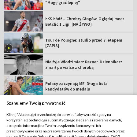
"Mogę grać lepiej"
ŁKS Łódź – Chrobry Głogów. Oglądaj mecz
Betclic 1 Ligi! [NA ŻYWO]
Tour de Pologne: studio przed 7. etapem
[ZAPIS]
Nie żyje Włodzimierz Rezner. Dziennikarz
zmarł po walce z chorobą
Polacy zaczynają ME. Długa lista
kandydatów do medalu
Szanujemy Twoją prywatność
Kliknij "Akceptuję i przechodzę do serwisu", aby wyrazić zgody na
korzystanie z technologii automatycznego śledzenia i zbierania danych,
TVP
dostęp do informacji na Twoim urządzeniu końcowym i ich
Abonament TVP
Regulamin TVP
przechowywanie oraz na przetwarzanie Twoich danych osobowych przez
nas, czyli Telewizję Polską S.A. w likwidacji (zwaną dalej również „TVP”),