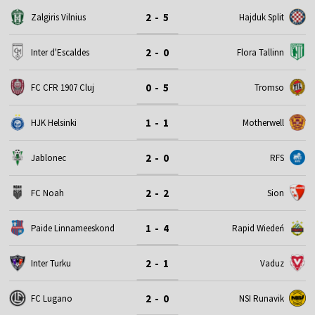
2 - 5
Zalgiris Vilnius
Hajduk Split
2 - 0
Inter d'Escaldes
Flora Tallinn
0 - 5
FC CFR 1907 Cluj
Tromso
1 - 1
HJK Helsinki
Motherwell
2 - 0
Jablonec
RFS
2 - 2
FC Noah
Sion
1 - 4
Paide Linnameeskond
Rapid Wiedeń
2 - 1
Inter Turku
Vaduz
2 - 0
FC Lugano
NSI Runavik