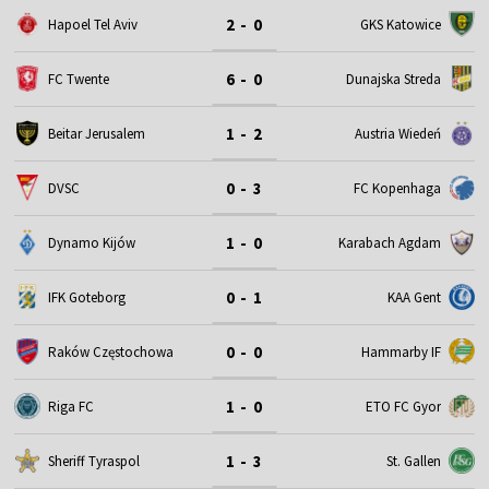
2 - 0
Hapoel Tel Aviv
GKS Katowice
6 - 0
FC Twente
Dunajska Streda
1 - 2
Beitar Jerusalem
Austria Wiedeń
0 - 3
DVSC
FC Kopenhaga
1 - 0
Dynamo Kijów
Karabach Agdam
0 - 1
IFK Goteborg
KAA Gent
0 - 0
Raków Częstochowa
Hammarby IF
1 - 0
Riga FC
ETO FC Gyor
1 - 3
Sheriff Tyraspol
St. Gallen