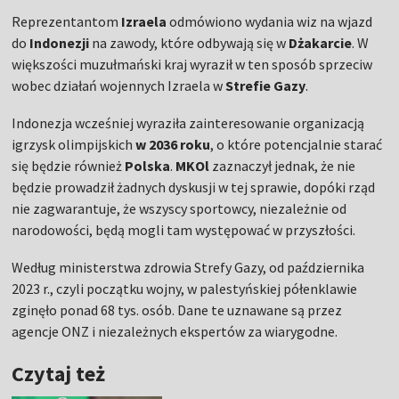
Reprezentantom
Izraela
odmówiono wydania wiz na wjazd
do
Indonezji
na zawody, które odbywają się w
Dżakarcie
. W
większości muzułmański kraj wyraził w ten sposób sprzeciw
wobec działań wojennych Izraela w
Strefie Gazy
.
Indonezja wcześniej wyraziła zainteresowanie organizacją
igrzysk olimpijskich
w 2036 roku
, o które potencjalnie starać
się będzie również
Polska
.
MKOl
zaznaczył jednak, że nie
będzie prowadził żadnych dyskusji w tej sprawie, dopóki rząd
nie zagwarantuje, że wszyscy sportowcy, niezależnie od
narodowości, będą mogli tam występować w przyszłości.
Według ministerstwa zdrowia Strefy Gazy, od października
2023 r., czyli początku wojny, w palestyńskiej półenklawie
zginęło ponad 68 tys. osób. Dane te uznawane są przez
agencje ONZ i niezależnych ekspertów za wiarygodne.
Czytaj też