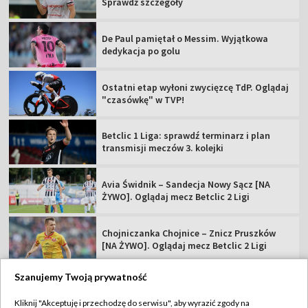
Sprawdź szczegóły
De Paul pamiętał o Messim. Wyjątkowa
dedykacja po golu
Ostatni etap wyłoni zwycięzcę TdP. Oglądaj
"czasówkę" w TVP!
Betclic 1 Liga: sprawdź terminarz i plan
transmisji meczów 3. kolejki
Avia Świdnik – Sandecja Nowy Sącz [NA
ŻYWO]. Oglądaj mecz Betclic 2 Ligi
Chojniczanka Chojnice – Znicz Pruszków
[NA ŻYWO]. Oglądaj mecz Betclic 2 Ligi
Szanujemy Twoją prywatność
Kliknij "Akceptuję i przechodzę do serwisu", aby wyrazić zgody na