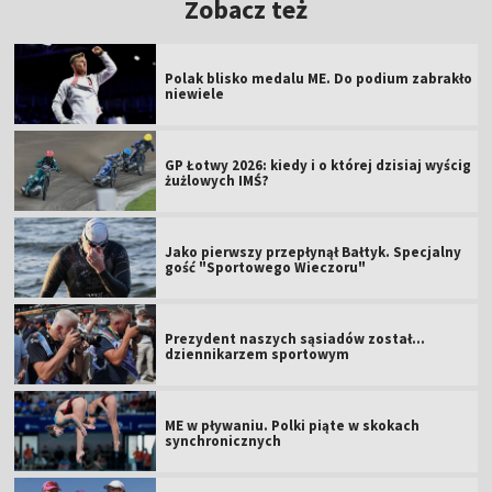
Zobacz też
Polak blisko medalu ME. Do podium zabrakło
niewiele
GP Łotwy 2026: kiedy i o której dzisiaj wyścig
żużlowych IMŚ?
Jako pierwszy przepłynął Bałtyk. Specjalny
gość "Sportowego Wieczoru"
Prezydent naszych sąsiadów został...
dziennikarzem sportowym
ME w pływaniu. Polki piąte w skokach
synchronicznych