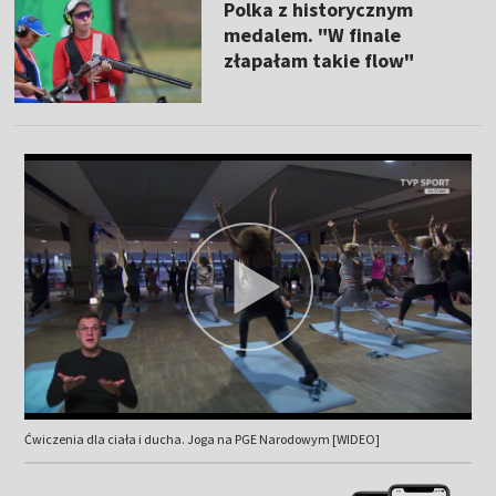
Polka z historycznym
medalem. "W finale
złapałam takie flow"
Ćwiczenia dla ciała i ducha. Joga na PGE Narodowym [WIDEO]