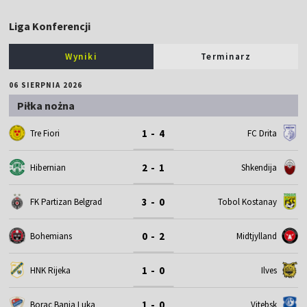
Liga Konferencji
Wyniki
Terminarz
06 SIERPNIA 2026
Piłka nożna
1 - 4
Tre Fiori
FC Drita
2 - 1
Hibernian
Shkendija
3 - 0
FK Partizan Belgrad
Tobol Kostanay
0 - 2
Bohemians
Midtjylland
1 - 0
HNK Rijeka
Ilves
1 - 0
Borac Banja Luka
Vitebsk