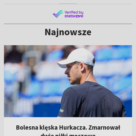
Najnowsze
Bolesna klęska Hurkacza. Zmarnował
dwie piłki meczowe