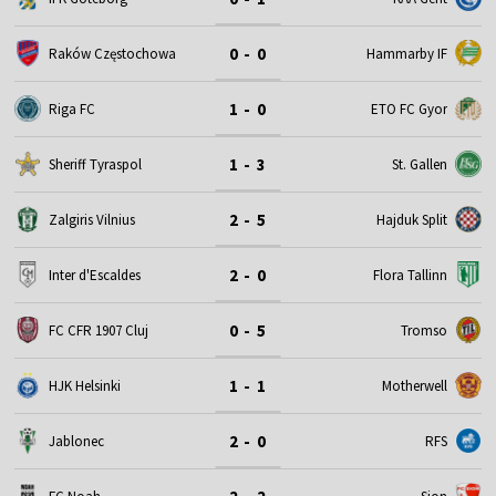
0 - 0
Raków Częstochowa
Hammarby IF
1 - 0
Riga FC
ETO FC Gyor
1 - 3
Sheriff Tyraspol
St. Gallen
2 - 5
Zalgiris Vilnius
Hajduk Split
2 - 0
Inter d'Escaldes
Flora Tallinn
0 - 5
FC CFR 1907 Cluj
Tromso
1 - 1
HJK Helsinki
Motherwell
2 - 0
Jablonec
RFS