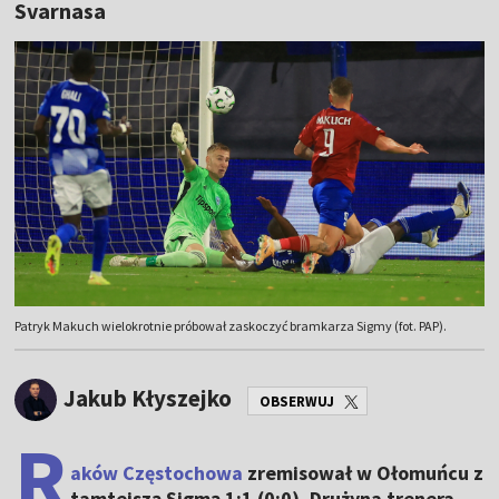
Svarnasa
Patryk Makuch wielokrotnie próbował zaskoczyć bramkarza Sigmy (fot. PAP).
Jakub Kłyszejko
OBSERWUJ
R
aków Częstochowa
zremisował w Ołomuńcu z
tamtejszą Sigmą 1:1 (0:0). Drużyna trenera