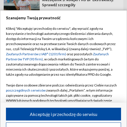
Sprawdź szczegóły
Szanujemy Twoją prywatność
Kliknij "Akceptuję i przechodzę do serwisu", aby wyrazić zgody na
korzystanie z technologii automatycznego śledzenia i zbierania danych,
TVP
dostęp do informacji na Twoim urządzeniu końcowym i ich
Abonament TVP
Regulamin TVP
przechowywanie oraz na przetwarzanie Twoich danych osobowych przez
nas, czyli Telewizję Polską S.A. w likwidacji (zwaną dalej również „TVP”),
Polityka prywatności
Sklep TVP
Zaufanych Partnerów z IAB* (1201 firm)
oraz pozostałych
Zaufanych
Partnerów TVP (93 firm)
, w celach marketingowych (w tym do
Biuro Reklamy
Moje zgody
zautomatyzowanego dopasowania reklam do Twoich zainteresowań i
mierzenia ich skuteczności) i pozostałych, które wskazujemy poniżej, a
Oferta Handlowa
Biuro reklamy
także zgody na udostępnianie przez nas identyfikatora PPID do Google.
Telegazeta ogłoszenia
Kontakt
Twoje dane osobowe zbierane podczas odwiedzania przez Ciebie naszych
Emisja w TVP
poszczególnych serwisów
zwanych dalej „Portalem”, w tym informacje
zapisywane za pomocą technologii takich jak: pliki cookie, sygnalizatory
Kanały
Rada Programowa
WWW lub innych podobnych technologii umożliwiających świadczenie
dopasowanych i bezpiecznych usług, personalizację treści oraz reklam,
Ogłoszenia przetargowe
udostępnianie funkcji mediów społecznościowych oraz analizowanie
©2026 Telewizja Polska Spółka Akcyjna w likwidacji
Akceptuję i przechodzę do serwisu
ruchu w Internecie.
Akademia Telewizyjna
Informacje o nadawcy
Twoje dane osobowe zbierane podczas odwiedzania przez Ciebie