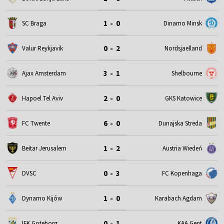
1 - 0
SC Braga
Dinamo Minsk
0 - 2
Valur Reykjavik
Nordsjaelland
3 - 1
Ajax Amsterdam
Shelbourne
2 - 0
Hapoel Tel Aviv
GKS Katowice
6 - 0
FC Twente
Dunajska Streda
1 - 2
Beitar Jerusalem
Austria Wiedeń
0 - 3
DVSC
FC Kopenhaga
1 - 0
Dynamo Kijów
Karabach Agdam
0 - 1
IFK Goteborg
KAA Gent