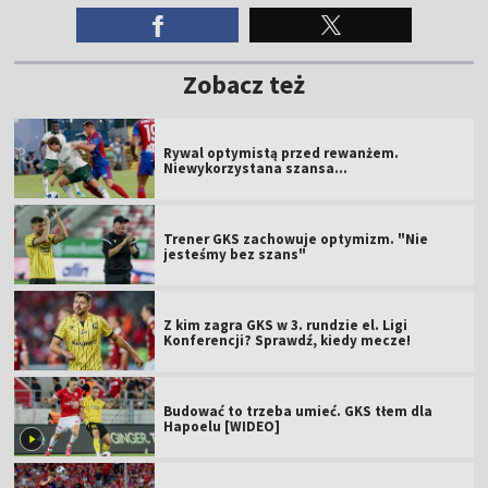
Zobacz też
Rywal optymistą przed rewanżem.
Niewykorzystana szansa...
Trener GKS zachowuje optymizm. "Nie
jesteśmy bez szans"
Z kim zagra GKS w 3. rundzie el. Ligi
Konferencji? Sprawdź, kiedy mecze!
Budować to trzeba umieć. GKS tłem dla
Hapoelu [WIDEO]