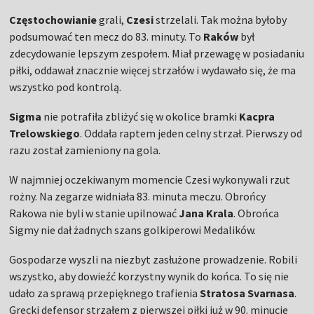
Częstochowianie
grali,
Czesi
strzelali. Tak można byłoby
podsumować ten mecz do 83. minuty. To
Raków
był
zdecydowanie lepszym zespołem. Miał przewagę w posiadaniu
piłki, oddawał znacznie więcej strzałów i wydawało się, że ma
wszystko pod kontrolą.
Sigma
nie potrafiła zbliżyć się w okolice bramki
Kacpra
Trelowskiego
. Oddała raptem jeden celny strzał. Pierwszy od
razu został zamieniony na gola.
W najmniej oczekiwanym momencie Czesi wykonywali rzut
rożny. Na zegarze widniała 83. minuta meczu. Obrońcy
Rakowa nie byli w stanie upilnować
Jana Krala
. Obrońca
Sigmy nie dał żadnych szans golkiperowi Medalików.
Gospodarze wyszli na niezbyt zasłużone prowadzenie. Robili
wszystko, aby dowieźć korzystny wynik do końca. To się nie
udało za sprawą przepięknego trafienia
Stratosa Svarnasa
.
Grecki defensor strzałem z pierwszej piłki już w 90. minucie