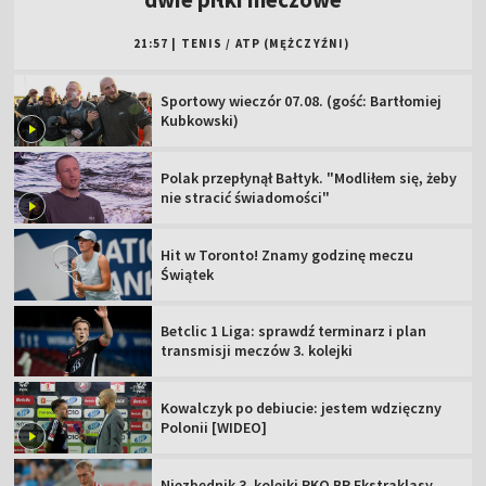
21:57
|
TENIS
/
ATP (MĘŻCZYŹNI)
Sportowy wieczór 07.08. (gość: Bartłomiej
Kubkowski)
Polak przepłynął Bałtyk. "Modliłem się, żeby
nie stracić świadomości"
Hit w Toronto! Znamy godzinę meczu
Świątek
Betclic 1 Liga: sprawdź terminarz i plan
transmisji meczów 3. kolejki
Kowalczyk po debiucie: jestem wdzięczny
Polonii [WIDEO]
Niezbędnik 3. kolejki PKO BP Ekstraklasy.