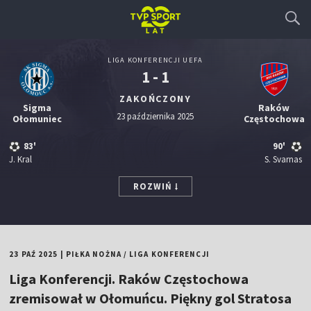
LIGA KONFERENCJI UEFA
1 - 1
ZAKOŃCZONY
Sigma
Raków
23 października 2025
Ołomuniec
Częstochowa
83'
90'
J. Kral
S. Svarnas
ROZWIŃ
23 PAŹ 2025
|
PIŁKA NOŻNA
/
LIGA KONFERENCJI
Liga Konferencji. Raków Częstochowa
zremisował w Ołomuńcu. Piękny gol Stratosa