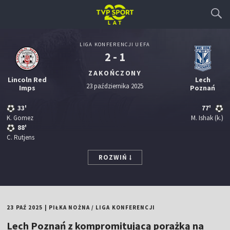
LIGA KONFERENCJI UEFA
2 - 1
ZAKOŃCZONY
Lincoln Red
Lech
23 października 2025
Imps
Poznań
33'
77'
K. Gomez
M. Ishak
(k.)
88'
C. Rutjens
ROZWIŃ
23 PAŹ 2025
|
PIŁKA NOŻNA
/
LIGA KONFERENCJI
Lech Poznań z kompromitującą porażką na