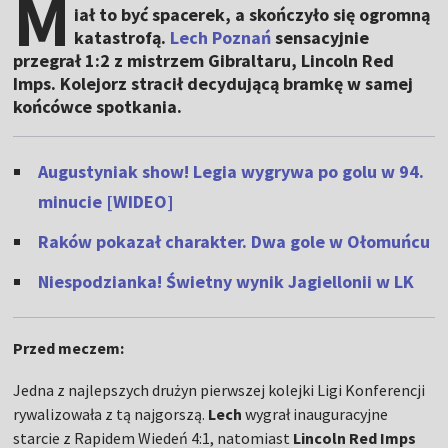
M
iał to być spacerek, a skończyło się ogromną
katastrofą.
Lech Poznań
sensacyjnie
przegrał 1:2 z mistrzem Gibraltaru, Lincoln Red
Imps. Kolejorz stracił decydującą bramkę w samej
końcówce spotkania.
Augustyniak show! Legia wygrywa po golu w 94.
minucie [WIDEO]
Raków pokazał charakter. Dwa gole w Ołomuńcu
Niespodzianka! Świetny wynik Jagiellonii w LK
Przed meczem:
Jedna z najlepszych drużyn pierwszej kolejki Ligi Konferencji
rywalizowała z tą najgorszą.
Lech
wygrał inauguracyjne
starcie z Rapidem Wiedeń 4:1, natomiast
Lincoln Red Imps