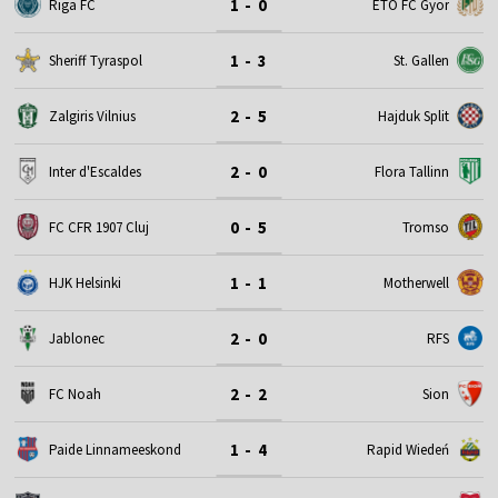
1 - 0
Riga FC
ETO FC Gyor
1 - 3
Sheriff Tyraspol
St. Gallen
2 - 5
Zalgiris Vilnius
Hajduk Split
2 - 0
Inter d'Escaldes
Flora Tallinn
0 - 5
FC CFR 1907 Cluj
Tromso
1 - 1
HJK Helsinki
Motherwell
2 - 0
Jablonec
RFS
2 - 2
FC Noah
Sion
1 - 4
Paide Linnameeskond
Rapid Wiedeń