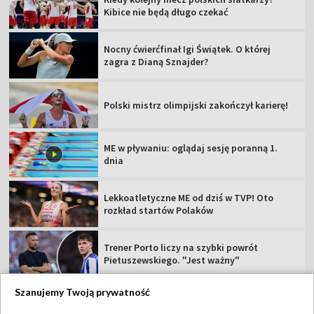
Kibice nie będą długo czekać
Nocny ćwierćfinał Igi Świątek. O której
zagra z Dianą Sznajder?
Polski mistrz olimpijski zakończył karierę!
ME w pływaniu: oglądaj sesję poranną 1.
dnia
Lekkoatletyczne ME od dziś w TVP! Oto
rozkład startów Polaków
Trener Porto liczy na szybki powrót
Pietuszewskiego. "Jest ważny"
Szanujemy Twoją prywatność