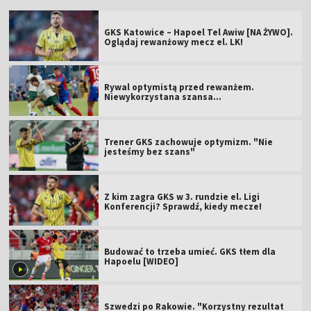
GKS Katowice – Hapoel Tel Awiw [NA ŻYWO].
Oglądaj rewanżowy mecz el. LK!
Rywal optymistą przed rewanżem.
Niewykorzystana szansa...
Trener GKS zachowuje optymizm. "Nie
jesteśmy bez szans"
Z kim zagra GKS w 3. rundzie el. Ligi
Konferencji? Sprawdź, kiedy mecze!
Budować to trzeba umieć. GKS tłem dla
Hapoelu [WIDEO]
Szwedzi po Rakowie. "Korzystny rezultat