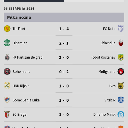
06 SIERPNIA 2026
Piłka nożna
1 - 4
Tre Fiori
FC Drita
2 - 1
Hibernian
Shkendija
3 - 0
FK Partizan Belgrad
Tobol Kostanay
0 - 2
Bohemians
Midtjylland
1 - 0
HNK Rijeka
Ilves
1 - 0
Borac Banja Luka
Vitebsk
1 - 0
SC Braga
Dinamo Minsk