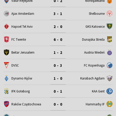
0 - 2
Valur Reykjavik
Nordsjaelland
3 - 1
Ajax Amsterdam
Shelbourne
2 - 0
Hapoel Tel Aviv
GKS Katowice
6 - 0
FC Twente
Dunajska Streda
1 - 2
Beitar Jerusalem
Austria Wiedeń
0 - 3
DVSC
FC Kopenhaga
1 - 0
Dynamo Kijów
Karabach Agdam
0 - 1
IFK Goteborg
KAA Gent
0 - 0
Raków Częstochowa
Hammarby IF