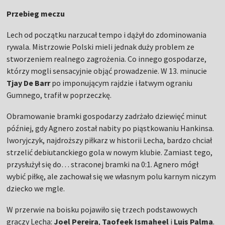
Przebieg meczu
Lech od początku narzucał tempo i dążył do zdominowania
rywala. Mistrzowie Polski mieli jednak duży problem ze
stworzeniem realnego zagrożenia. Co innego gospodarze,
którzy mogli sensacyjnie objąć prowadzenie. W 13. minucie
Tjay De Barr
po imponującym rajdzie i łatwym ograniu
Gumnego, trafił w poprzeczkę.
Obramowanie bramki gospodarzy zadrżało dziewięć minut
później, gdy Agnero został nabity po piąstkowaniu Hankinsa.
Iworyjczyk, najdroższy piłkarz w historii Lecha, bardzo chciał
strzelić debiutanckiego gola w nowym klubie. Zamiast tego,
przysłużył się do… straconej bramki na 0:1. Agnero mógł
wybić piłkę, ale zachował się we własnym polu karnym niczym
dziecko we mgle.
W przerwie na boisku pojawiło się trzech podstawowych
graczy Lecha:
Joel Pereira
,
Taofeek Ismaheel
i
Luis Palma
.