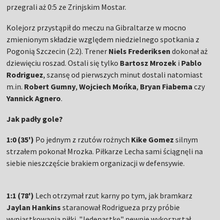
przegrali aż 0:5 ze Zrinjskim Mostar.
Kolejorz przystąpił do meczu na Gibraltarze w mocno
zmienionym składzie względem niedzielnego spotkania z
Pogonią Szczecin (2:2). Trener
Niels Frederiksen
dokonał aż
dziewięciu roszad. Ostali się tylko
Bartosz Mrozek
i
Pablo
Rodriguez
, szansę od pierwszych minut dostali natomiast
m.in.
Robert Gumny
,
Wojciech Mońka
,
Bryan Fiabema
czy
Yannick Agnero
.
Jak padły gole?
1:0 (35')
Po jednym z rzutów rożnych
Kike Gomez
silnym
strzałem pokonał Mrozka. Piłkarze Lecha sami ściągnęli na
siebie nieszczęście brakiem organizacji w defensywie.
1:1 (78')
Lech otrzymał rzut karny po tym, jak bramkarz
Jaylan Hankins
staranował Rodrigueza przy próbie
wypiąstkowania piłki. "Jedenastkę" pewnie wykorzystał