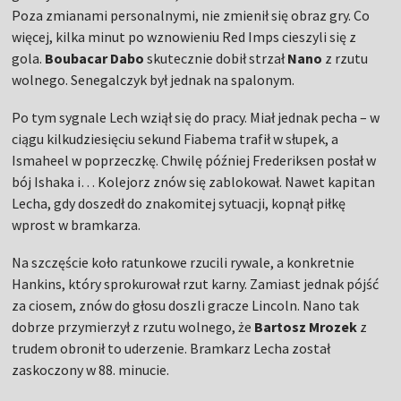
Poza zmianami personalnymi, nie zmienił się obraz gry. Co
więcej, kilka minut po wznowieniu Red Imps cieszyli się z
gola.
Boubacar Dabo
skutecznie dobił strzał
Nano
z rzutu
wolnego. Senegalczyk był jednak na spalonym.
Po tym sygnale Lech wziął się do pracy. Miał jednak pecha – w
ciągu kilkudziesięciu sekund Fiabema trafił w słupek, a
Ismaheel w poprzeczkę. Chwilę później Frederiksen posłał w
bój Ishaka i… Kolejorz znów się zablokował. Nawet kapitan
Lecha, gdy doszedł do znakomitej sytuacji, kopnął piłkę
wprost w bramkarza.
Na szczęście koło ratunkowe rzucili rywale, a konkretnie
Hankins, który sprokurował rzut karny. Zamiast jednak pójść
za ciosem, znów do głosu doszli gracze Lincoln. Nano tak
dobrze przymierzył z rzutu wolnego, że
Bartosz Mrozek
z
trudem obronił to uderzenie. Bramkarz Lecha został
zaskoczony w 88. minucie.