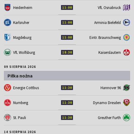
Heidenheim
VfL Osnabruck
11:00
Karlsruher
Arminia Bielefeld
11:00
Magdeburg
Eintr. Braunschweig
11:00
VfL Wolfsburg
Kaiserslautern
18:30
09 SIERPNIA 2026
Piłka nożna
Energie Cottbus
Hannover 96
11:30
Nurnberg
Dynamo Dresden
11:30
St. Pauli
Greuther Furth
11:30
14 SIERPNIA 2026