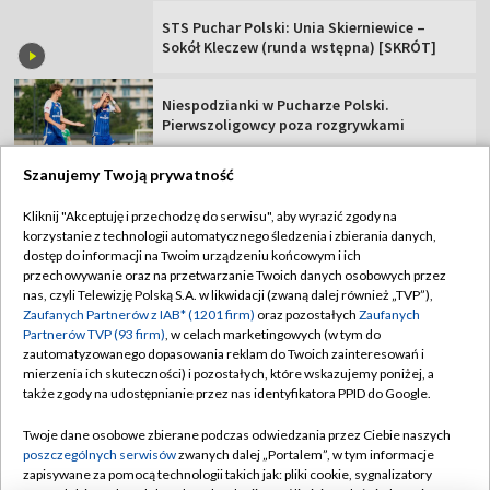
STS Puchar Polski: Unia Skierniewice –
Sokół Kleczew (runda wstępna) [SKRÓT]
Niespodzianki w Pucharze Polski.
Pierwszoligowcy poza rozgrywkami
Szanujemy Twoją prywatność
Kliknij "Akceptuję i przechodzę do serwisu", aby wyrazić zgody na
korzystanie z technologii automatycznego śledzenia i zbierania danych,
TVP
dostęp do informacji na Twoim urządzeniu końcowym i ich
Abonament TVP
Regulamin TVP
przechowywanie oraz na przetwarzanie Twoich danych osobowych przez
nas, czyli Telewizję Polską S.A. w likwidacji (zwaną dalej również „TVP”),
Polityka prywatności
Sklep TVP
Zaufanych Partnerów z IAB* (1201 firm)
oraz pozostałych
Zaufanych
Partnerów TVP (93 firm)
, w celach marketingowych (w tym do
Biuro Reklamy
Moje zgody
zautomatyzowanego dopasowania reklam do Twoich zainteresowań i
mierzenia ich skuteczności) i pozostałych, które wskazujemy poniżej, a
Oferta Handlowa
Biuro reklamy
także zgody na udostępnianie przez nas identyfikatora PPID do Google.
Telegazeta ogłoszenia
Kontakt
Twoje dane osobowe zbierane podczas odwiedzania przez Ciebie naszych
Emisja w TVP
poszczególnych serwisów
zwanych dalej „Portalem”, w tym informacje
zapisywane za pomocą technologii takich jak: pliki cookie, sygnalizatory
Kanały
Rada Programowa