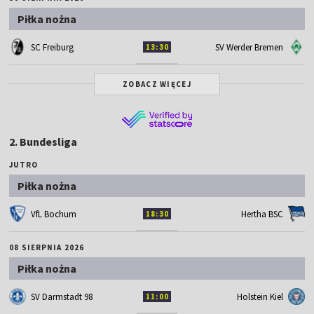
Piłka nożna
SC Freiburg
SV Werder Bremen
13:30
ZOBACZ WIĘCEJ
2. Bundesliga
JUTRO
Piłka nożna
VfL Bochum
Hertha BSC
18:30
08 SIERPNIA 2026
Piłka nożna
SV Darmstadt 98
Holstein Kiel
11:00