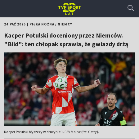
24 PAŹ 2025
|
PIŁKA NOŻNA
/
NIEMCY
Kacper Potulski doceniony przez Niemców.
"Bild": ten chłopak sprawia, że gwiazdy drżą
Kacper Potulski błyszczy w drużynie 1. FSV Mainz (fot. Getty).