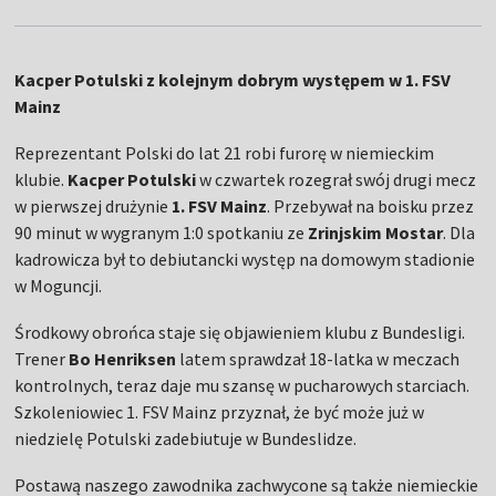
Kacper Potulski z kolejnym dobrym występem w 1. FSV
Mainz
Reprezentant Polski do lat 21 robi furorę w niemieckim
klubie.
Kacper Potulski
w czwartek rozegrał swój drugi mecz
w pierwszej drużynie
1. FSV Mainz
. Przebywał na boisku przez
90 minut w wygranym 1:0 spotkaniu ze
Zrinjskim Mostar
. Dla
kadrowicza był to debiutancki występ na domowym stadionie
w Moguncji.
Środkowy obrońca staje się objawieniem klubu z Bundesligi.
Trener
Bo Henriksen
latem sprawdzał 18-latka w meczach
kontrolnych, teraz daje mu szansę w pucharowych starciach.
Szkoleniowiec 1. FSV Mainz przyznał, że być może już w
niedzielę Potulski zadebiutuje w Bundeslidze.
Postawą naszego zawodnika zachwycone są także niemieckie