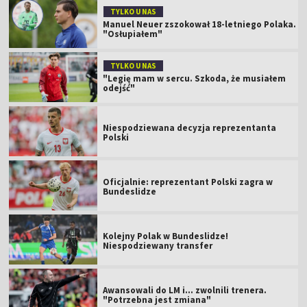
TYLKO U NAS
Manuel Neuer zszokował 18-letniego Polaka.
"Osłupiałem"
TYLKO U NAS
"Legię mam w sercu. Szkoda, że musiałem
odejść"
Niespodziewana decyzja reprezentanta
Polski
Oficjalnie: reprezentant Polski zagra w
Bundeslidze
Kolejny Polak w Bundeslidze!
Niespodziewany transfer
Awansowali do LM i... zwolnili trenera.
"Potrzebna jest zmiana"