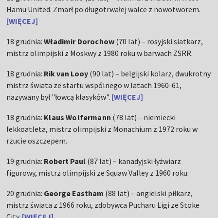
Hamu United. Zmarł po długotrwałej walce z nowotworem.
[WIĘCEJ]
18 grudnia:
Władimir Dorochow
(70 lat) – rosyjski siatkarz,
mistrz olimpijski z Moskwy z 1980 roku w barwach ZSRR.
18 grudnia:
Rik van Looy
(90 lat) – belgijski kolarz, dwukrotny
mistrz świata ze startu wspólnego w latach 1960-61,
nazywany był "łowcą klasyków".
[WIĘCEJ]
18 grudnia:
Klaus Wolfermann
(78 lat) – niemiecki
lekkoatleta, mistrz olimpijski z Monachium z 1972 roku w
rzucie oszczepem.
19 grudnia:
Robert Paul
(87 lat) – kanadyjski łyżwiarz
figurowy, mistrz olimpijski ze Squaw Valley z 1960 roku.
20 grudnia:
George Eastham
(88 lat) – angielski piłkarz,
mistrz świata z 1966 roku, zdobywca Pucharu Ligi ze Stoke
City.
[WIĘCEJ]