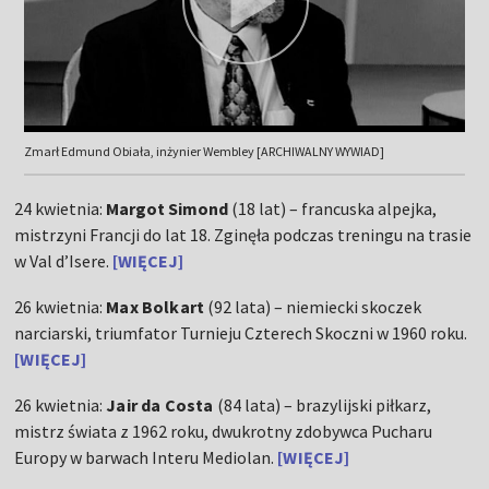
Zmarł Edmund Obiała, inżynier Wembley [ARCHIWALNY WYWIAD]
24 kwietnia:
Margot Simond
(18 lat) – francuska alpejka,
mistrzyni Francji do lat 18. Zginęła podczas treningu na trasie
w Val d’Isere.
[WIĘCEJ]
26 kwietnia:
Max Bolkart
(92 lata) – niemiecki skoczek
narciarski, triumfator Turnieju Czterech Skoczni w 1960 roku.
[WIĘCEJ]
26 kwietnia:
Jair da Costa
(84 lata) – brazylijski piłkarz,
mistrz świata z 1962 roku, dwukrotny zdobywca Pucharu
Europy w barwach Interu Mediolan.
[WIĘCEJ]