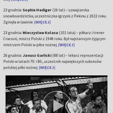
23 grudnia:
Sophie Hediger
(26 lat) – szwajcarska
snowboardzistka, uczestniczka igrzysk z Pekinu z 2022 roku.
Zginęła w lawinie.
[WIĘCEJ]
23 grudnia:
Mieczysław Kolasa
(101 lata) – piłkarz i trener
Cracovii, mistrz Polski z 1948 roku. Był najstarszym żyjącym
mistrzem Polski w piłce nożnej.
[WIĘCEJ]
26 grudnia:
Janusz Garlicki
(88 lat) – lekarz reprezentacji
Polski w latach 70. i 80., uczestnik największych sukcesów
polskiej piłki nożnej.
[WIĘCEJ]