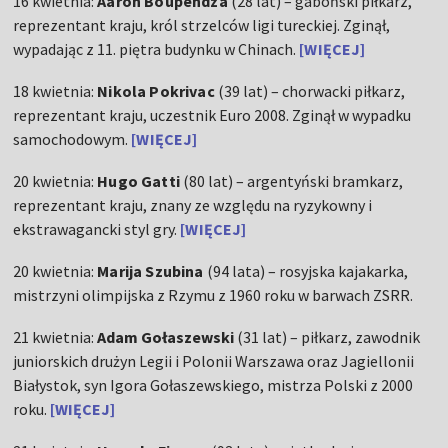
16 kwietnia:
Aaron Boupendza
(28 lat) – gaboński piłkarz,
reprezentant kraju, król strzelców ligi tureckiej. Zginął,
wypadając z 11. piętra budynku w Chinach.
[WIĘCEJ]
18 kwietnia:
Nikola Pokrivac
(39 lat) – chorwacki piłkarz,
reprezentant kraju, uczestnik Euro 2008. Zginął w wypadku
samochodowym.
[WIĘCEJ]
20 kwietnia:
Hugo Gatti
(80 lat) – argentyński bramkarz,
reprezentant kraju, znany ze względu na ryzykowny i
ekstrawagancki styl gry.
[WIĘCEJ]
20 kwietnia:
Marija Szubina
(94 lata) – rosyjska kajakarka,
mistrzyni olimpijska z Rzymu z 1960 roku w barwach ZSRR.
21 kwietnia:
Adam Gołaszewski
(31 lat) – piłkarz, zawodnik
juniorskich drużyn Legii i Polonii Warszawa oraz Jagiellonii
Białystok, syn Igora Gołaszewskiego, mistrza Polski z 2000
roku.
[WIĘCEJ]