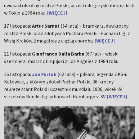
dwunastokrotny mistrz Polski, uczestnik igrzysk olimpijskich
w Tokio z 1964 roku.
[WIĘCEJ]
17 listopada:
Artur Sarnat
(54 lata) – bramkarz, dwukrotny
mistrz Polski oraz zdobywca Pucharu Polski i Pucharu Ligi z
Wisłą Kraków. Zmagał się z ciężką chorobą.
[WIĘCEJ]
21 listopada:
Gianfranco Dalla Barba
(67 lat) – włoski
szermierz, mistrz olimpijski z Los Angeles z 1984 roku.
26 listopada:
Jan Furtok
(62 lata) – piłkarz, legenda GKS-u
Katowice, z którym zdobył Puchar Polski, 36-krotny
reprezentant Polski i uczestnik mundialu 1986, wicekról
strzelców Bundesligi w barwach Hamburgera SV.
[WIĘCEJ]