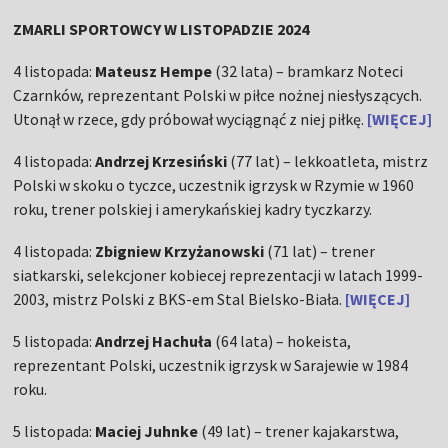
ZMARLI SPORTOWCY W LISTOPADZIE 2024
4 listopada:
Mateusz Hempe
(32 lata) – bramkarz Noteci
Czarnków, reprezentant Polski w piłce nożnej niesłyszących.
Utonął w rzece, gdy próbował wyciągnąć z niej piłkę.
[WIĘCEJ]
4 listopada:
Andrzej Krzesiński
(77 lat) – lekkoatleta, mistrz
Polski w skoku o tyczce, uczestnik igrzysk w Rzymie w 1960
roku, trener polskiej i amerykańskiej kadry tyczkarzy.
4 listopada:
Zbigniew Krzyżanowski
(71 lat) – trener
siatkarski, selekcjoner kobiecej reprezentacji w latach 1999-
2003, mistrz Polski z BKS-em Stal Bielsko-Biała.
[WIĘCEJ]
5 listopada:
Andrzej Hachuła
(64 lata) – hokeista,
reprezentant Polski, uczestnik igrzysk w Sarajewie w 1984
roku.
5 listopada:
Maciej Juhnke
(49 lat) – trener kajakarstwa,