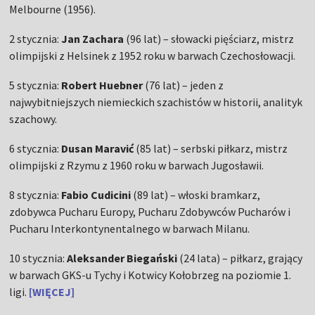
Melbourne (1956).
2 stycznia:
Jan Zachara
(96 lat) – słowacki pięściarz, mistrz
olimpijski z Helsinek z 1952 roku w barwach Czechosłowacji.
5 stycznia:
Robert Huebner
(76 lat) – jeden z
najwybitniejszych niemieckich szachistów w historii, analityk
szachowy.
6 stycznia:
Dusan Maravić
(85 lat) – serbski piłkarz, mistrz
olimpijski z Rzymu z 1960 roku w barwach Jugosławii.
8 stycznia:
Fabio Cudicini
(89 lat) – włoski bramkarz,
zdobywca Pucharu Europy, Pucharu Zdobywców Pucharów i
Pucharu Interkontynentalnego w barwach Milanu.
10 stycznia:
Aleksander Biegański
(24 lata) – piłkarz, grający
w barwach GKS-u Tychy i Kotwicy Kołobrzeg na poziomie 1.
ligi.
[WIĘCEJ]