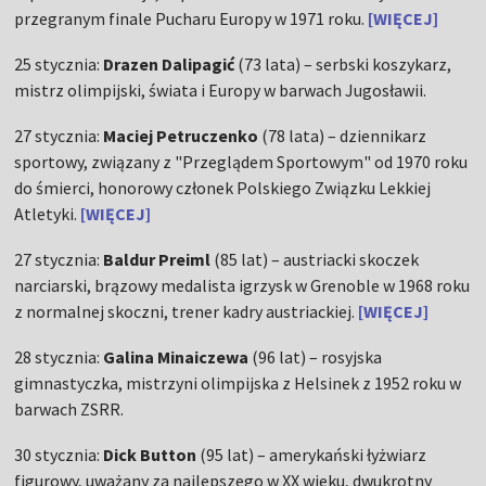
przegranym finale Pucharu Europy w 1971 roku.
[WIĘCEJ]
25 stycznia:
Drazen Dalipagić
(73 lata) – serbski koszykarz,
mistrz olimpijski, świata i Europy w barwach Jugosławii.
27 stycznia:
Maciej Petruczenko
(78 lata) – dziennikarz
sportowy, związany z "Przeglądem Sportowym" od 1970 roku
do śmierci, honorowy członek Polskiego Związku Lekkiej
Atletyki.
[WIĘCEJ]
27 stycznia:
Baldur Preiml
(85 lat) – austriacki skoczek
narciarski, brązowy medalista igrzysk w Grenoble w 1968 roku
z normalnej skoczni, trener kadry austriackiej.
[WIĘCEJ]
28 stycznia:
Galina Minaiczewa
(96 lat) – rosyjska
gimnastyczka, mistrzyni olimpijska z Helsinek z 1952 roku w
barwach ZSRR.
30 stycznia:
Dick Button
(95 lat) – amerykański łyżwiarz
figurowy, uważany za najlepszego w XX wieku, dwukrotny