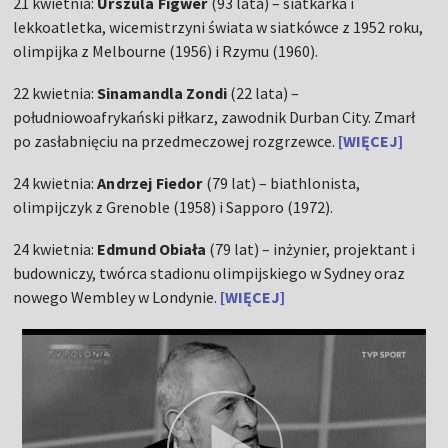
21 kwietnia:
Urszula Figwer
(93 lata) – siatkarka i
lekkoatletka, wicemistrzyni świata w siatkówce z 1952 roku,
olimpijka z Melbourne (1956) i Rzymu (1960).
22 kwietnia:
Sinamandla Zondi
(22 lata) –
południowoafrykański piłkarz, zawodnik Durban City. Zmarł
po zasłabnięciu na przedmeczowej rozgrzewce.
[WIĘCEJ]
24 kwietnia:
Andrzej Fiedor
(79 lat) – biathlonista,
olimpijczyk z Grenoble (1958) i Sapporo (1972).
24 kwietnia:
Edmund Obiała
(79 lat) – inżynier, projektant i
budowniczy, twórca stadionu olimpijskiego w Sydney oraz
nowego Wembley w Londynie.
[WIĘCEJ]