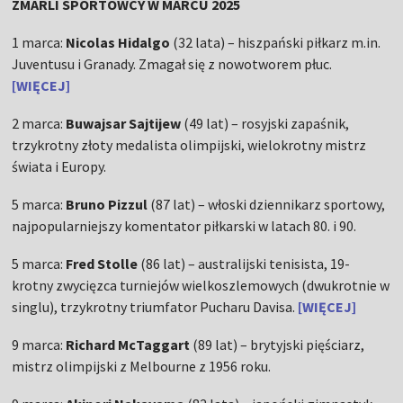
ZMARLI SPORTOWCY W MARCU 2025
1 marca:
Nicolas Hidalgo
(32 lata) – hiszpański piłkarz m.in.
Juventusu i Granady. Zmagał się z nowotworem płuc.
[WIĘCEJ]
2 marca:
Buwajsar Sajtijew
(49 lat) – rosyjski zapaśnik,
trzykrotny złoty medalista olimpijski, wielokrotny mistrz
świata i Europy.
5 marca:
Bruno Pizzul
(87 lat) – włoski dziennikarz sportowy,
najpopularniejszy komentator piłkarski w latach 80. i 90.
5 marca:
Fred Stolle
(86 lat) – australijski tenisista, 19-
krotny zwycięzca turniejów wielkoszlemowych (dwukrotnie w
singlu), trzykrotny triumfator Pucharu Davisa.
[WIĘCEJ]
9 marca:
Richard McTaggart
(89 lat) – brytyjski pięściarz,
mistrz olimpijski z Melbourne z 1956 roku.