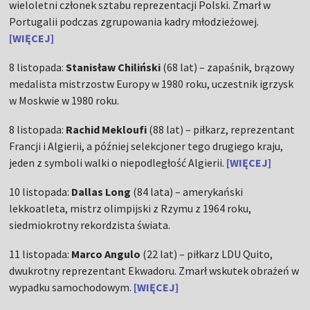
wieloletni członek sztabu reprezentacji Polski. Zmarł w
Portugalii podczas zgrupowania kadry młodzieżowej.
[WIĘCEJ]
8 listopada:
Stanisław Chiliński
(68 lat) – zapaśnik, brązowy
medalista mistrzostw Europy w 1980 roku, uczestnik igrzysk
w Moskwie w 1980 roku.
8 listopada:
Rachid Mekloufi
(88 lat) – piłkarz, reprezentant
Francji i Algierii, a później selekcjoner tego drugiego kraju,
jeden z symboli walki o niepodległość Algierii.
[WIĘCEJ]
10 listopada:
Dallas Long
(84 lata) – amerykański
lekkoatleta, mistrz olimpijski z Rzymu z 1964 roku,
siedmiokrotny rekordzista świata.
11 listopada:
Marco Angulo
(22 lat) – piłkarz LDU Quito,
dwukrotny reprezentant Ekwadoru. Zmarł wskutek obrażeń w
wypadku samochodowym.
[WIĘCEJ]