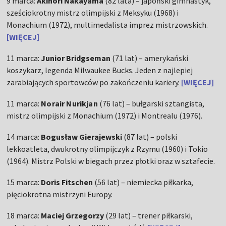
9 marca:
Akinori Nakayama
(82 lata) – japoński gimnastyk,
sześciokrotny mistrz olimpijski z Meksyku (1968) i
Monachium (1972), multimedalista imprez mistrzowskich.
[WIĘCEJ]
11 marca:
Junior Bridgseman
(71 lat) – amerykański
koszykarz, legenda Milwaukee Bucks. Jeden z najlepiej
zarabiających sportowców po zakończeniu kariery.
[WIĘCEJ]
11 marca:
Norair Nurikjan
(76 lat) – bułgarski sztangista,
mistrz olimpijski z Monachium (1972) i Montrealu (1976).
14 marca:
Bogusław Gierajewski
(87 lat) – polski
lekkoatleta, dwukrotny olimpijczyk z Rzymu (1960) i Tokio
(1964). Mistrz Polski w biegach przez płotki oraz w sztafecie.
15 marca:
Doris Fitschen
(56 lat) – niemiecka piłkarka,
pięciokrotna mistrzyni Europy.
18 marca:
Maciej Grzegorzy
(29 lat) – trener piłkarski,