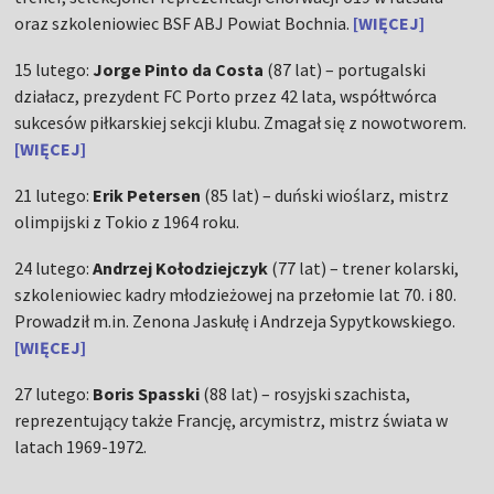
oraz szkoleniowiec BSF ABJ Powiat Bochnia.
[WIĘCEJ]
15 lutego:
Jorge Pinto da Costa
(87 lat) – portugalski
działacz, prezydent FC Porto przez 42 lata, współtwórca
sukcesów piłkarskiej sekcji klubu. Zmagał się z nowotworem.
[WIĘCEJ]
21 lutego:
Erik Petersen
(85 lat) – duński wioślarz, mistrz
olimpijski z Tokio z 1964 roku.
24 lutego:
Andrzej Kołodziejczyk
(77 lat) – trener kolarski,
szkoleniowiec kadry młodzieżowej na przełomie lat 70. i 80.
Prowadził m.in. Zenona Jaskułę i Andrzeja Sypytkowskiego.
[WIĘCEJ]
27 lutego:
Boris Spasski
(88 lat) – rosyjski szachista,
reprezentujący także Francję, arcymistrz, mistrz świata w
latach 1969-1972.