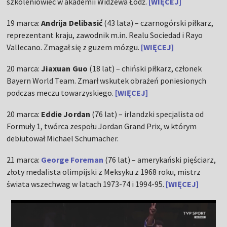
szkoleniowiec w akademii Widzewa Łódź.
[WIĘCEJ]
19 marca:
Andrija Delibasić
(43 lata) – czarnogórski piłkarz,
reprezentant kraju, zawodnik m.in. Realu Sociedad i Rayo
Vallecano. Zmagał się z guzem mózgu.
[WIĘCEJ]
20 marca:
Jiaxuan Guo
(18 lat) – chiński piłkarz, członek
Bayern World Team. Zmarł wskutek obrażeń poniesionych
podczas meczu towarzyskiego.
[WIĘCEJ]
20 marca:
Eddie Jordan
(76 lat) – irlandzki specjalista od
Formuły 1, twórca zespołu Jordan Grand Prix, w którym
debiutował Michael Schumacher.
21 marca:
George Foreman
(76 lat) – amerykański pięściarz,
złoty medalista olimpijski z Meksyku z 1968 roku, mistrz
świata wszechwag w latach 1973-74 i 1994-95.
[WIĘCEJ]