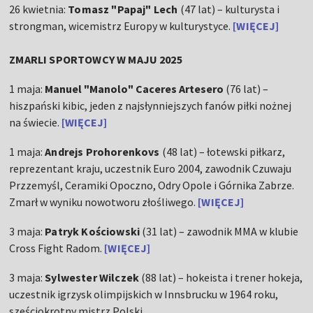
26 kwietnia:
Tomasz "Papaj" Lech
(47 lat) – kulturysta i
strongman, wicemistrz Europy w kulturystyce.
[WIĘCEJ]
ZMARLI SPORTOWCY W MAJU 2025
1 maja:
Manuel "Manolo" Caceres Artesero
(76 lat) –
hiszpański kibic, jeden z najsłynniejszych fanów piłki nożnej
na świecie.
[WIĘCEJ]
1 maja:
Andrejs Prohorenkovs
(48 lat) – łotewski piłkarz,
reprezentant kraju, uczestnik Euro 2004, zawodnik Czuwaju
Przzemyśl, Ceramiki Opoczno, Odry Opole i Górnika Zabrze.
Zmarł w wyniku nowotworu złośliwego.
[WIĘCEJ]
3 maja:
Patryk Kościowski
(31 lat) – zawodnik MMA w klubie
Cross Fight Radom.
[WIĘCEJ]
3 maja:
Sylwester Wilczek
(88 lat) – hokeista i trener hokeja,
uczestnik igrzysk olimpijskich w Innsbrucku w 1964 roku,
sześciokrotny mistrz Polski.