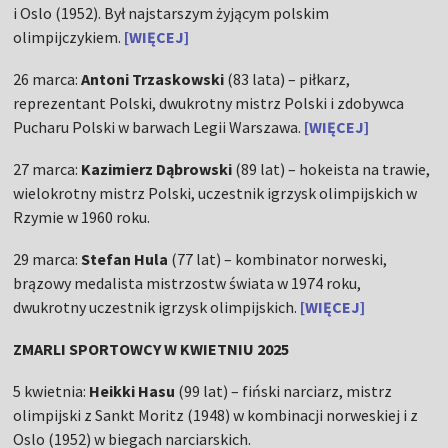
i Oslo (1952). Był najstarszym żyjącym polskim
olimpijczykiem.
[WIĘCEJ]
26 marca:
Antoni Trzaskowski
(83 lata) – piłkarz,
reprezentant Polski, dwukrotny mistrz Polski i zdobywca
Pucharu Polski w barwach Legii Warszawa.
[WIĘCEJ]
27 marca:
Kazimierz Dąbrowski
(89 lat) – hokeista na trawie,
wielokrotny mistrz Polski, uczestnik igrzysk olimpijskich w
Rzymie w 1960 roku.
29 marca:
Stefan Hula
(77 lat) – kombinator norweski,
brązowy medalista mistrzostw świata w 1974 roku,
dwukrotny uczestnik igrzysk olimpijskich.
[WIĘCEJ]
ZMARLI SPORTOWCY W KWIETNIU 2025
5 kwietnia:
Heikki Hasu
(99 lat) – fiński narciarz, mistrz
olimpijski z Sankt Moritz (1948) w kombinacji norweskiej i z
Oslo (1952) w biegach narciarskich.