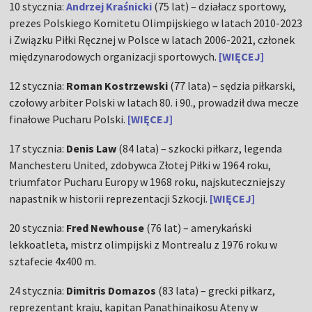
10 stycznia:
Andrzej Kraśnicki
(75 lat) – działacz sportowy,
prezes Polskiego Komitetu Olimpijskiego w latach 2010-2023
i Związku Piłki Ręcznej w Polsce w latach 2006-2021, członek
międzynarodowych organizacji sportowych.
[WIĘCEJ]
12 stycznia:
Roman Kostrzewski
(77 lata) – sędzia piłkarski,
czołowy arbiter Polski w latach 80. i 90., prowadził dwa mecze
finałowe Pucharu Polski.
[WIĘCEJ]
17 stycznia:
Denis Law
(84 lata) – szkocki piłkarz, legenda
Manchesteru United, zdobywca Złotej Piłki w 1964 roku,
triumfator Pucharu Europy w 1968 roku, najskuteczniejszy
napastnik w historii reprezentacji Szkocji.
[WIĘCEJ]
20 stycznia:
Fred Newhouse
(76 lat) – amerykański
lekkoatleta, mistrz olimpijski z Montrealu z 1976 roku w
sztafecie 4x400 m.
24 stycznia:
Dimitris Domazos
(83 lata) – grecki piłkarz,
reprezentant kraju, kapitan Panathinaikosu Ateny w