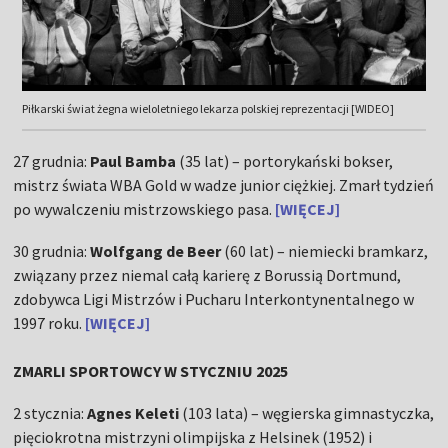
Piłkarski świat żegna wieloletniego lekarza polskiej reprezentacji [WIDEO]
27 grudnia:
Paul Bamba
(35 lat) – portorykański bokser,
mistrz świata WBA Gold w wadze junior ciężkiej. Zmarł tydzień
po wywalczeniu mistrzowskiego pasa.
[WIĘCEJ]
30 grudnia:
Wolfgang de Beer
(60 lat) – niemiecki bramkarz,
związany przez niemal całą karierę z Borussią Dortmund,
zdobywca Ligi Mistrzów i Pucharu Interkontynentalnego w
1997 roku.
[WIĘCEJ]
ZMARLI SPORTOWCY W STYCZNIU 2025
2 stycznia:
Agnes Keleti
(103 lata) – węgierska gimnastyczka,
pięciokrotna mistrzyni olimpijska z Helsinek (1952) i