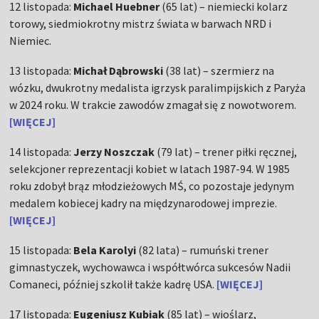
12 listopada:
Michael Huebner
(65 lat) – niemiecki kolarz
torowy, siedmiokrotny mistrz świata w barwach NRD i
Niemiec.
13 listopada:
Michał Dąbrowski
(38 lat) – szermierz na
wózku, dwukrotny medalista igrzysk paralimpijskich z Paryża
w 2024 roku. W trakcie zawodów zmagał się z nowotworem.
[WIĘCEJ]
14 listopada:
Jerzy Noszczak
(79 lat) – trener piłki ręcznej,
selekcjoner reprezentacji kobiet w latach 1987-94. W 1985
roku zdobył brąz młodzieżowych MŚ, co pozostaje jedynym
medalem kobiecej kadry na międzynarodowej imprezie.
[WIĘCEJ]
15 listopada:
Bela Karolyi
(82 lata) – rumuński trener
gimnastyczek, wychowawca i współtwórca sukcesów Nadii
Comaneci, później szkolił także kadrę USA.
[WIĘCEJ]
17 listopada:
Eugeniusz Kubiak
(85 lat) – wioślarz,