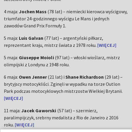
4 maja:
Jochen Mass
(78 lat) – niemiecki kierowca wyścigowy,
triumfator 24-godzinnego wyścigu Le Mans i jednych
zawodów Grand Prix Formuły 1.
5 maja:
Luis Galvan
(77 lat) – argentyński piłkarz,
reprezentant kraju, mistrz świata z 1978 roku.
[WIĘCEJ]
5 maja:
Giuseppe Moioli
(97 lat) – włoski wioślarz, mistrz
olimpijski z Londynu z 1948 roku.
6 maja:
Owen Jenner
(21 lat) i
Shane Richardson
(29 lat) –
brytyjscy motocykliści. Zginęli w wypadku na torze Outlon
Park podczas motocyklowych mistrzostw Wielkiej Brytanii.
[WIĘCEJ]
11 maja:
Jacek Gaworski
(57 lat) – szermierz,
paralimpijczyk, srebrny medalista z Rio de Janeiro z 2016
roku.
[WIĘCEJ]