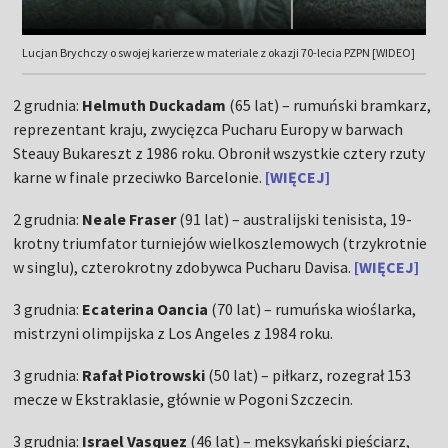
Lucjan Brychczy o swojej karierze w materiale z okazji 70-lecia PZPN [WIDEO]
2 grudnia:
Helmuth Duckadam
(65 lat) – rumuński bramkarz,
reprezentant kraju, zwycięzca Pucharu Europy w barwach
Steauy Bukareszt z 1986 roku. Obronił wszystkie cztery rzuty
karne w finale przeciwko Barcelonie.
[WIĘCEJ]
2 grudnia:
Neale Fraser
(91 lat) – australijski tenisista, 19-
krotny triumfator turniejów wielkoszlemowych (trzykrotnie
w singlu), czterokrotny zdobywca Pucharu Davisa.
[WIĘCEJ]
3 grudnia:
Ecaterina Oancia
(70 lat) – rumuńska wioślarka,
mistrzyni olimpijska z Los Angeles z 1984 roku.
3 grudnia:
Rafał Piotrowski
(50 lat) – piłkarz, rozegrał 153
mecze w Ekstraklasie, głównie w Pogoni Szczecin.
3 grudnia:
Israel Vasquez
(46 lat) – meksykański pięściarz,