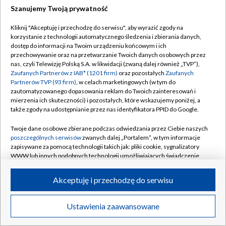
16 maja:
Emmanuel Kunde
(68 lat) – kameruński piłkarz,
Szanujemy Twoją prywatność
reprezentant kraju, dwukrotny uczestnik mundialu,
Kliknij "Akceptuję i przechodzę do serwisu", aby wyrazić zgody na
dwukrotny mistrz Afryki z 1984 i 1988 roku.
[WIĘCEJ]
korzystanie z technologii automatycznego śledzenia i zbierania danych,
dostęp do informacji na Twoim urządzeniu końcowym i ich
18 maja:
Andrzej Matysiak
(77 lat) – kajakarz, olimpijczyk z
przechowywanie oraz na przetwarzanie Twoich danych osobowych przez
nas, czyli Telewizję Polską S.A. w likwidacji (zwaną dalej również „TVP”),
Monachium z 1972 roku, dwukrotny medalista mistrzostw
Zaufanych Partnerów z IAB* (1201 firm)
oraz pozostałych
Zaufanych
świata.
Partnerów TVP (93 firm)
, w celach marketingowych (w tym do
zautomatyzowanego dopasowania reklam do Twoich zainteresowań i
20 maja:
Nino Benvenuti
(87 lat) – włoski pięściarz, mistrz
mierzenia ich skuteczności) i pozostałych, które wskazujemy poniżej, a
także zgody na udostępnianie przez nas identyfikatora PPID do Google.
olimpijski z Rzymu z 1960 roku.
Twoje dane osobowe zbierane podczas odwiedzania przez Ciebie naszych
20 maja:
Gadi Kinda
(31 lat) – izraelski piłkarz, reprezentant
poszczególnych serwisów
zwanych dalej „Portalem”, w tym informacje
kraju, zawodnik m.in. Maccabi Hajfa i Sporting Kansas City.
zapisywane za pomocą technologii takich jak: pliki cookie, sygnalizatory
WWW lub innych podobnych technologii umożliwiających świadczenie
[WIĘCEJ]
dopasowanych i bezpiecznych usług, personalizację treści oraz reklam,
udostępnianie funkcji mediów społecznościowych oraz analizowanie
21 maja:
Leszek Górski
(63 lata) – pływak, medalista
Akceptuję i przechodzę do serwisu
ruchu w Internecie.
mistrzostw Europy, uczestnik igrzysk olimpijskich w Moskwie
w 1980 roku.
Twoje dane osobowe zbierane podczas odwiedzania przez Ciebie
Ustawienia zaawansowane
News
Transmisje
Wideo
Więcej
poszczególnych serwisów
na Portalu, takie jak adresy IP, identyfikatory
Twoich urządzeń końcowych i identyfikatory plików cookie, informacje o