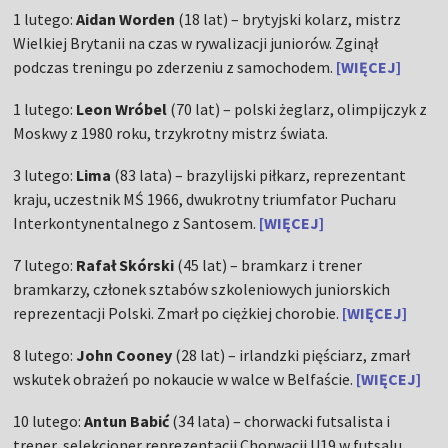
1 lutego:
Aidan Worden
(18 lat) – brytyjski kolarz, mistrz
Wielkiej Brytanii na czas w rywalizacji juniorów. Zginął
podczas treningu po zderzeniu z samochodem.
[WIĘCEJ]
1 lutego:
Leon Wróbel
(70 lat) – polski żeglarz, olimpijczyk z
Moskwy z 1980 roku, trzykrotny mistrz świata.
3 lutego:
Lima
(83 lata) – brazylijski piłkarz, reprezentant
kraju, uczestnik MŚ 1966, dwukrotny triumfator Pucharu
Interkontynentalnego z Santosem.
[WIĘCEJ]
7 lutego:
Rafał Skórski
(45 lat) – bramkarz i trener
bramkarzy, członek sztabów szkoleniowych juniorskich
reprezentacji Polski. Zmarł po ciężkiej chorobie.
[WIĘCEJ]
8 lutego:
John Cooney
(28 lat) – irlandzki pięściarz, zmarł
wskutek obrażeń po nokaucie w walce w Belfaście.
[WIĘCEJ]
10 lutego:
Antun Babić
(34 lata) – chorwacki futsalista i
trener, selekcjoner reprezentacji Chorwacji U19 w futsalu