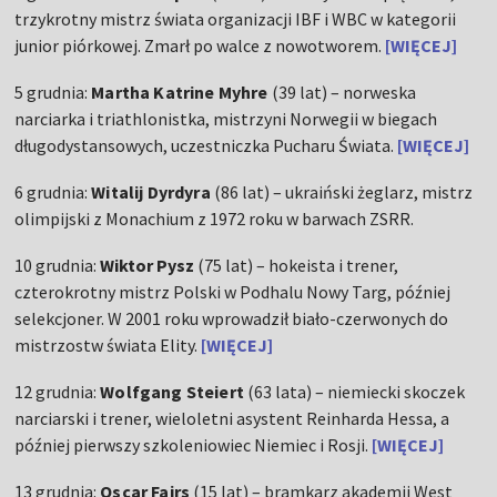
trzykrotny mistrz świata organizacji IBF i WBC w kategorii
junior piórkowej. Zmarł po walce z nowotworem.
[WIĘCEJ]
5 grudnia:
Martha Katrine Myhre
(39 lat) – norweska
narciarka i triathlonistka, mistrzyni Norwegii w biegach
długodystansowych, uczestniczka Pucharu Świata.
[WIĘCEJ]
6 grudnia:
Witalij Dyrdyra
(86 lat) – ukraiński żeglarz, mistrz
olimpijski z Monachium z 1972 roku w barwach ZSRR.
10 grudnia:
Wiktor Pysz
(75 lat) – hokeista i trener,
czterokrotny mistrz Polski w Podhalu Nowy Targ, później
selekcjoner. W 2001 roku wprowadził biało-czerwonych do
mistrzostw świata Elity.
[WIĘCEJ]
12 grudnia:
Wolfgang Steiert
(63 lata) – niemiecki skoczek
narciarski i trener, wieloletni asystent Reinharda Hessa, a
później pierwszy szkoleniowiec Niemiec i Rosji.
[WIĘCEJ]
13 grudnia:
Oscar Fairs
(15 lat) – bramkarz akademii West