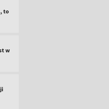
, to
st w
ji