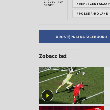
ŹRÓDŁO: TVP
#REPREZENTACJA 
SPORT
#POLSKA-HOLANDI
UDOSTĘPNIJ NA FACEBOOKU
Zobacz też