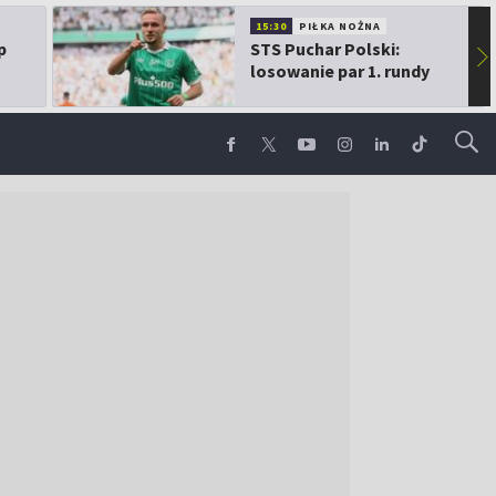
15:30
PIŁKA NOŻNA
p
STS Puchar Polski:
▶
losowanie par 1. rundy