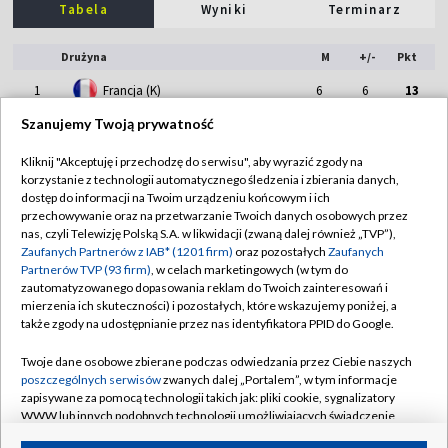
Tabela
Wyniki
Terminarz
Drużyna
M
+/-
Pkt
1
Francja (K)
6
6
13
Szanujemy Twoją prywatność
2
Holandia (K)
6
3
11
Kliknij "Akceptuję i przechodzę do serwisu", aby wyrazić zgody na
3
Irlandia (K)
6
0
9
korzystanie z technologii automatycznego śledzenia i zbierania danych,
dostęp do informacji na Twoim urządzeniu końcowym i ich
4
Polska (K)
6
-9
1
przechowywanie oraz na przetwarzanie Twoich danych osobowych przez
nas, czyli Telewizję Polską S.A. w likwidacji (zwaną dalej również „TVP”),
Zaufanych Partnerów z IAB* (1201 firm)
oraz pozostałych
Zaufanych
Partnerów TVP (93 firm)
, w celach marketingowych (w tym do
zautomatyzowanego dopasowania reklam do Twoich zainteresowań i
mierzenia ich skuteczności) i pozostałych, które wskazujemy poniżej, a
także zgody na udostępnianie przez nas identyfikatora PPID do Google.
TVP
Twoje dane osobowe zbierane podczas odwiedzania przez Ciebie naszych
poszczególnych serwisów
zwanych dalej „Portalem”, w tym informacje
Abonament TVP
Regulamin TVP
zapisywane za pomocą technologii takich jak: pliki cookie, sygnalizatory
WWW lub innych podobnych technologii umożliwiających świadczenie
Polityka prywatności
Sklep TVP
dopasowanych i bezpiecznych usług, personalizację treści oraz reklam,