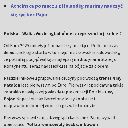
Achcińska po meczu z Holandią: musimy nauczyć
się żyć bez Pajor
Polska – Walia. Gdzie oglądać mecz reprezentacji kobiet?
Od Euro 2025 minęły już ponad trzy miesiące. Polki podczas
debiutanckiego startu w turnieju mistrzowskim udowodniły,
że potrafią podjąć walkę z najlepszymi drużynami Starego
Kontynentu. Teraz nadszedł czas na pójście za ciosem.
Październikowe zgrupowanie drużyny pod wodzą trener
Niny
Patalon
jest pierwszym po Euro. Pierwszy raz od dawna także
zabrakło największej gwiazdy reprezentacji Polski –
Ewy
Pajor
. Napastniczka Barcelony leczy kontuzję i
najprawdopodobniej wróci do gry w listopadzie.
Pierwszy sprawdzian, jak wygląda kadra bez Pajor, wypadł
obiecująco.
Polki zremisowały bezbramkowo z