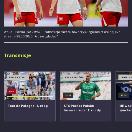
Walia – Polska [NA ŻYWO]. Transmisja meczu towarzyskiego kobiet online, live
stream (28.10.2025). Gdzie oglądać?
Transmisje
KOLARSTWO
PIŁKA NOŻNA
INNE S
LIVE
15:30
15:30
Tour de Pologne: 4. etap
STS Puchar Polski:
ME w sk
losowanie par 1. rundy
synchro