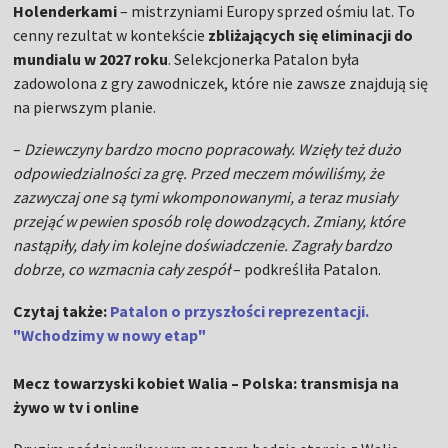
Holenderkami
– mistrzyniami Europy sprzed ośmiu lat. To
cenny rezultat w kontekście
zbliżających się eliminacji do
mundialu w 2027 roku
. Selekcjonerka Patalon była
zadowolona z gry zawodniczek, które nie zawsze znajdują się
na pierwszym planie.
–
Dziewczyny bardzo mocno popracowały. Wzięły też dużo
odpowiedzialności za grę. Przed meczem mówiliśmy, że
zazwyczaj one są tymi wkomponowanymi, a teraz musiały
przejąć w pewien sposób rolę dowodzących. Zmiany, które
nastąpiły, dały im kolejne doświadczenie. Zagrały bardzo
dobrze, co wzmacnia cały zespół
– podkreśliła Patalon.
Czytaj także:
Patalon o przyszłości reprezentacji.
"Wchodzimy w nowy etap"
Mecz towarzyski kobiet Walia – Polska: transmisja na
żywo w tv i online