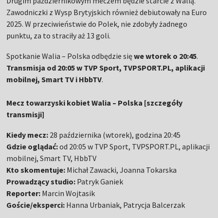
Drugim październikowym meczem będzie starcie z Walią.
Zawodniczki z Wysp Brytyjskich również debiutowały na Euro
2025. W przeciwieństwie do Polek, nie zdobyły żadnego
punktu, za to straciły aż 13 goli.
Spotkanie Walia – Polska odbędzie się
we wtorek o 20:45
.
Transmisja od 20:05 w TVP Sport, TVPSPORT.PL, aplikacji
mobilnej, Smart TV i HbbTV
.
Mecz towarzyski kobiet Walia – Polska [szczegóły
transmisji]
Kiedy mecz:
28 października (wtorek), godzina 20:45
Gdzie oglądać:
od 20:05 w TVP Sport, TVPSPORT.PL, aplikacji
mobilnej, Smart TV, HbbTV
Kto skomentuje:
Michał Zawacki, Joanna Tokarska
Prowadzący studio:
Patryk Ganiek
Reporter:
Marcin Wojtasik
Goście/eksperci:
Hanna Urbaniak, Patrycja Balcerzak