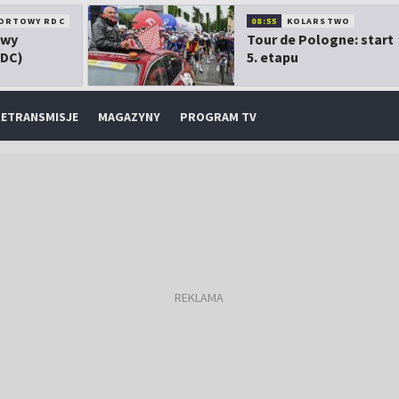
ORTOWY RDC
08:55
KOLARSTWO
owy
Tour de Pologne: start
RDC)
5. etapu
ETRANSMISJE
MAGAZYNY
PROGRAM TV