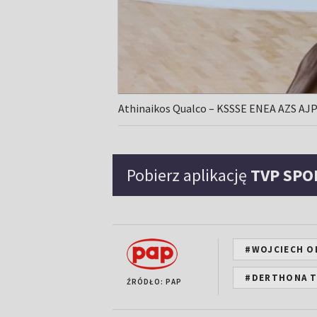
Athinaikos Qualco – KSSSE ENEA AZS AJ
Pobierz aplikację
TVP SPO
#WOJCIECH O
#DERTHONA 
ŹRÓDŁO: PAP