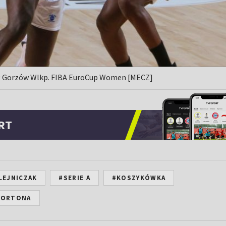
P Gorzów Wlkp. FIBA EuroCup Women [MECZ]
RT
LEJNICZAK
#SERIE A
#KOSZYKÓWKA
TORTONA