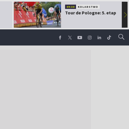
09:30
KOLARSTWO
Tour de Pologne: 5. etap
▶