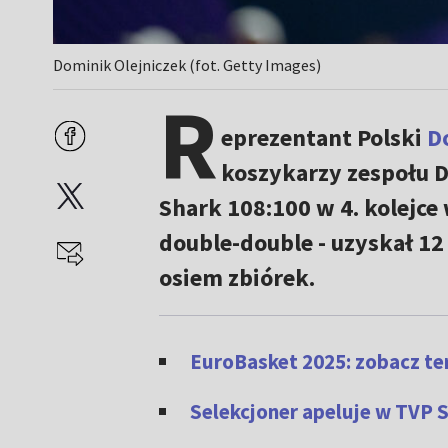
Dominik Olejniczek (fot. Getty Images)
R
eprezentant Polski
D
koszykarzy zespołu 
Shark 108:100 w 4. kolejce 
double-double - uzyskał 12
osiem zbiórek.
EuroBasket 2025: zobacz te
Selekcjoner apeluje w TVP 