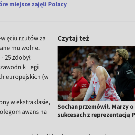
re miejsce zajęli Polacy
Czytaj też
iewięciu rzutów za
nane mu wolne.
- 25 zdobył
zawodnik Legii
ch europejskich (w
ony w ekstraklasie,
Sochan przemówił. Marzy o
 kolegom awans na
sukcesach z reprezentacją P