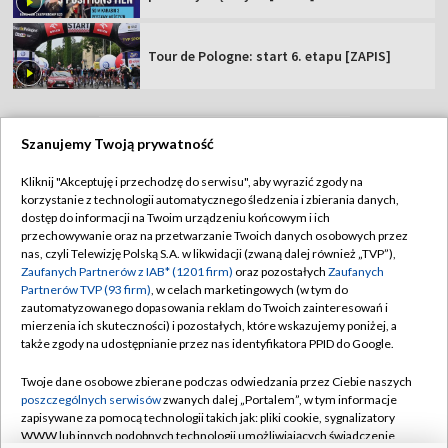
Tour de Pologne: start 6. etapu [ZAPIS]
Szanujemy Twoją prywatność
TVP
Kliknij "Akceptuję i przechodzę do serwisu", aby wyrazić zgody na
korzystanie z technologii automatycznego śledzenia i zbierania danych,
Abonament TVP
Regulamin TVP
dostęp do informacji na Twoim urządzeniu końcowym i ich
Polityka prywatności
Sklep TVP
przechowywanie oraz na przetwarzanie Twoich danych osobowych przez
nas, czyli Telewizję Polską S.A. w likwidacji (zwaną dalej również „TVP”),
Biuro Reklamy
Moje zgody
Zaufanych Partnerów z IAB* (1201 firm)
oraz pozostałych
Zaufanych
Partnerów TVP (93 firm)
, w celach marketingowych (w tym do
Oferta Handlowa
Biuro reklamy
zautomatyzowanego dopasowania reklam do Twoich zainteresowań i
mierzenia ich skuteczności) i pozostałych, które wskazujemy poniżej, a
Telegazeta ogłoszenia
Kontakt
także zgody na udostępnianie przez nas identyfikatora PPID do Google.
Emisja w TVP
Twoje dane osobowe zbierane podczas odwiedzania przez Ciebie naszych
Kanały
Rada Programowa
poszczególnych serwisów
zwanych dalej „Portalem”, w tym informacje
zapisywane za pomocą technologii takich jak: pliki cookie, sygnalizatory
Ogłoszenia przetargowe
WWW lub innych podobnych technologii umożliwiających świadczenie
©2026 Telewizja Polska Spółka Akcyjna w likwidacji