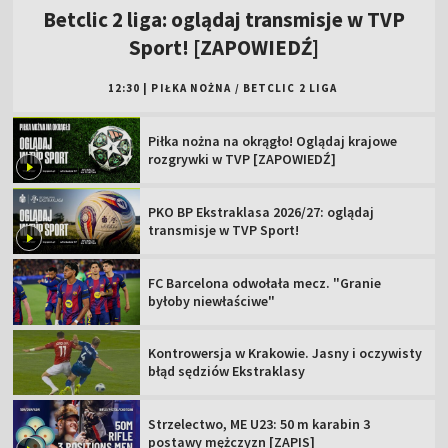
Betclic 2 liga: oglądaj transmisje w TVP
Sport! [ZAPOWIEDŹ]
12:30
|
PIŁKA NOŻNA
/
BETCLIC 2 LIGA
Piłka nożna na okrągło! Oglądaj krajowe
rozgrywki w TVP [ZAPOWIEDŹ]
PKO BP Ekstraklasa 2026/27: oglądaj
transmisje w TVP Sport!
FC Barcelona odwołała mecz. "Granie
byłoby niewłaściwe"
Kontrowersja w Krakowie. Jasny i oczywisty
błąd sędziów Ekstraklasy
Strzelectwo, ME U23: 50 m karabin 3
postawy mężczyzn [ZAPIS]