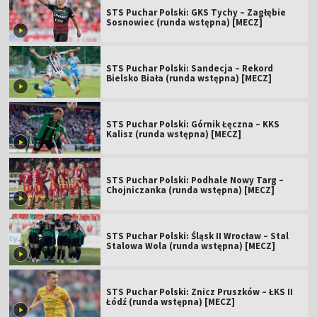
STS Puchar Polski: GKS Tychy – Zagłębie
Sosnowiec (runda wstępna) [MECZ]
STS Puchar Polski: Sandecja – Rekord
Bielsko Biała (runda wstępna) [MECZ]
STS Puchar Polski: Górnik Łęczna – KKS
Kalisz (runda wstępna) [MECZ]
STS Puchar Polski: Podhale Nowy Targ –
Chojniczanka (runda wstępna) [MECZ]
STS Puchar Polski: Śląsk II Wrocław – Stal
Stalowa Wola (runda wstępna) [MECZ]
STS Puchar Polski: Znicz Pruszków – ŁKS II
Łódź (runda wstępna) [MECZ]