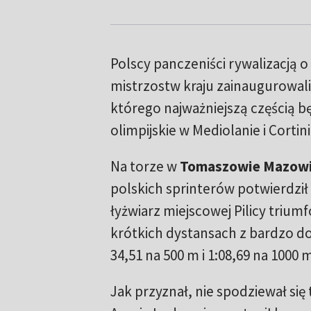
Polscy panczeniści rywalizacją 
mistrzostw kraju zainaugurowali 
którego najważniejszą częścią b
olimpijskie w Mediolanie i Corti
Na torze w
Tomaszowie Mazow
polskich sprinterów potwierdził
łyżwiarz miejscowej Pilicy trium
krótkich dystansach z bardzo d
34,51 na 500 m i 1:08,69 na 1000 
Jak przyznał, nie spodziewał si