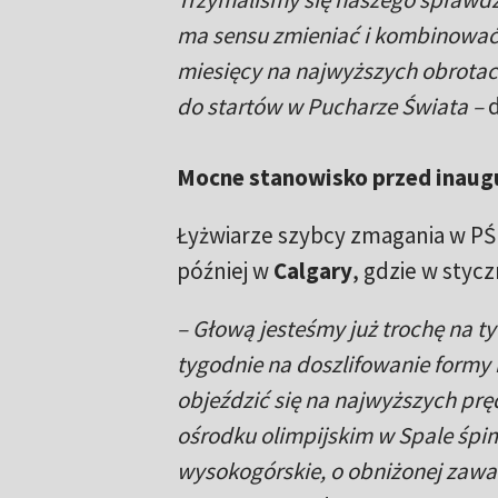
ma sensu zmieniać i kombinować. N
miesięcy na najwyższych obrotach
do startów w Pucharze Świata –
d
Mocne stanowisko przed inaug
Łyżwiarze szybcy zmagania w P
później w
Calgary
, gdzie w styc
– Głową jesteśmy już trochę na 
tygodnie na doszlifowanie formy 
objeździć się na najwyższych prę
ośrodku olimpijskim w Spale śpi
wysokogórskie, o obniżonej zawart