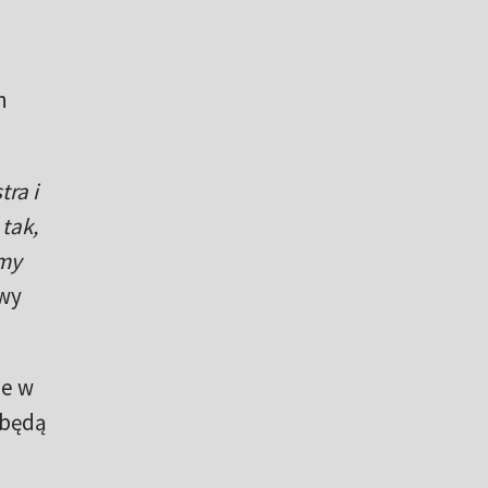
h
tra i
 tak,
śmy
wy
ne w
 będą