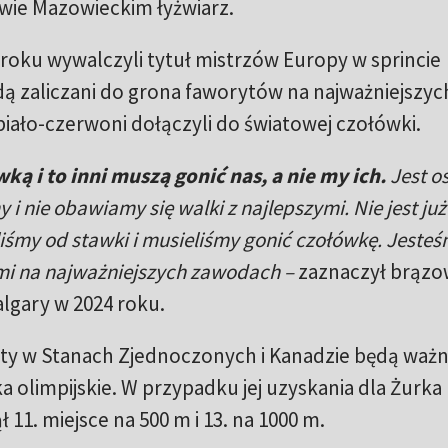
ie Mazowieckim łyżwiarz.
 roku wywalczyli tytuł mistrzów Europy w sprincie
 zaliczani do grona faworytów na najważniejszyc
biało-czerwoni dołączyli do światowej czołówki.
ą i to inni muszą gonić nas, a nie my ich.
Jest os
 i nie obawiamy się walki z najlepszymi. Nie jest już
aliśmy od stawki i musieliśmy gonić czołówkę. Jeste
i na najważniejszych zawodach –
zaznaczył brązo
algary w 2024 roku.
tarty w Stanach Zjednoczonych i Kanadzie będą waż
ka olimpijskie. W przypadku jej uzyskania dla Żurka
ł 11. miejsce na 500 m i 13. na 1000 m.