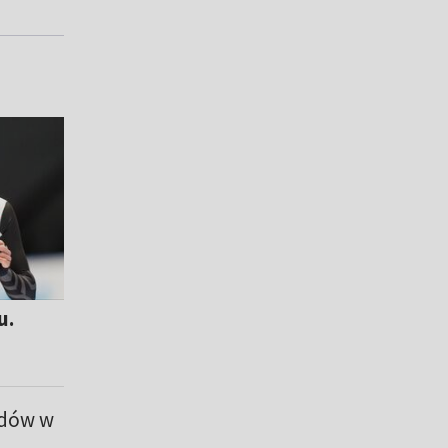
u.
odów w