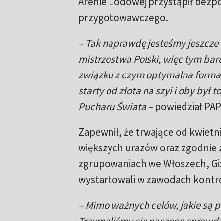
Arenie Lodowej przystąpił bezp
przygotowawczego.
– Tak naprawdę jesteśmy jeszcze w
mistrzostwa Polski, więc tym bar
związku z czym optymalna forma m
starty od złota na szyi i oby był
Pucharu Świata –
powiedział PAP
Zapewnił, że trwające od kwietn
większych urazów oraz zgodnie 
zgrupowaniach we Włoszech, Giż
wystartowali w zawodach kontr
– Mimo ważnych celów, jakie są p
Trzymaliśmy się naszego sprawdzo