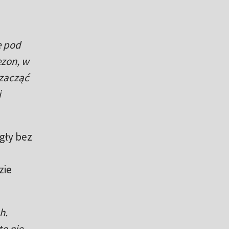
e pod
ezon, w
 zacząć
i
gły bez
zie
h.
o nie