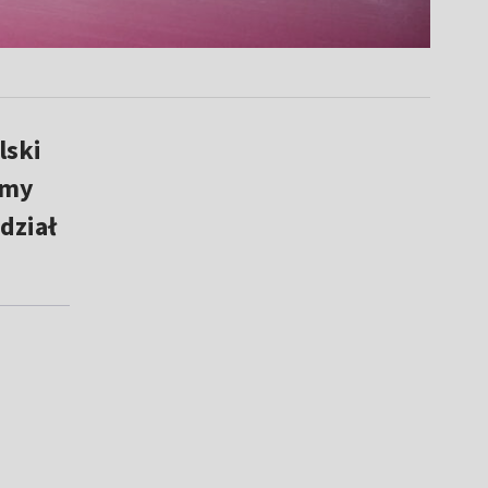
lski
śmy
dział