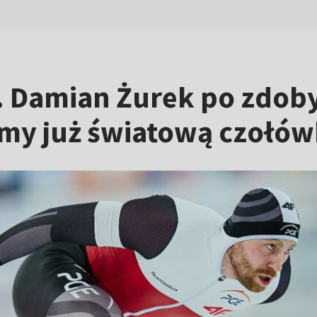
. Damian Żurek po zdob
eśmy już światową czołó