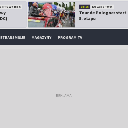
ORTOWY RDC
08:55
KOLARSTWO
owy
Tour de Pologne: start
RDC)
5. etapu
ETRANSMISJE
MAGAZYNY
PROGRAM TV