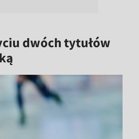
yciu dwóch tytułów
wką