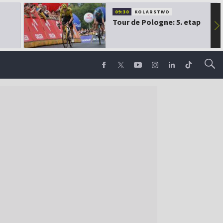
09:30
KOLARSTWO
Tour de Pologne: 5. etap
▶