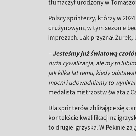
tłumaczył urodzony w Tomaszow
Polscy sprinterzy, którzy w 2024
drużynowym, w tym sezonie będą
imprezach. Jak przyznał Żurek, 
–
Jesteśmy już światową czołówk
duża rywalizacja, ale my to lubimy
jak kilka lat temu, kiedy odstaw
mocni i udowadniamy to wynikam
medalista mistrzostw świata z C
Dla sprinterów zbliżające się s
kontekście kwalifikacji na igrzys
to drugie igrzyska. W Pekinie zają