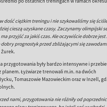
ośrednio po ostatnich treningach w ramach okresu
 dość ciężkim treningu i nie szykowaliśmy się ściśl
dziej cieszą uzyskane czasy. Zaczynamy olimpijski s
a przyjść za jakiś czas. Ale oczywiście dobrze jest
 to dobry prognostyk przed zbliżającymi się zawodam
 Żurek.
ia przygotowania były bardzo intensywne i przebie
z planem. Łyżwiarze trenowali m.in. na dwóch
ycku, Tomaszowie Mazowieckim oraz w Inzell, gd
olnych.
rzed nami, przygotowania nie różniły od poprzednic
nego planu treningowego, bo jeżeli coś wychodzi, t