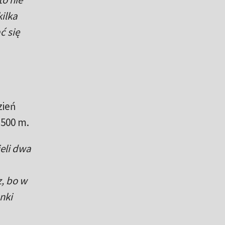
ilka
ć się
zień
 500 m.
eli dwa
z, bo w
nki