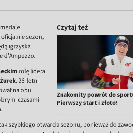
Czytaj też
o medale
oficjalnie sezon,
ędą igrzyska
nie d'Ampezzo.
ieckim
rolę lidera
Żurek
. 26-letni
fował na obu
Znakomity powrót do sport
obrymi czasami –
Pierwszy start i złoto!
m.
ę tak szybkiego otwarcia sezonu, ponieważ do zaw