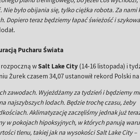
ie było obijania się, tylko ciężka robota. Za nami k
. Dopiero teraz będziemy łapać świeżość i szykowa
odał.
uracją Pucharu Świata
Ś rozpoczną w
Salt Lake City
(14-16 listopada) i tyd
zniu Żurek czasem 34,07 ustanowił rekord Polski na
tych zawodach. Wyjeżdżamy za tydzień i będziemy mi
na najszybszych lodach. Będzie trochę czasu, żeby
dkościach. Aklimatyzację zaczęliśmy jednak już tera
my w pokojach hipoksyjnych, w których panują waru
ości tlenu, takiej jak na wysokości Salt Lake City –