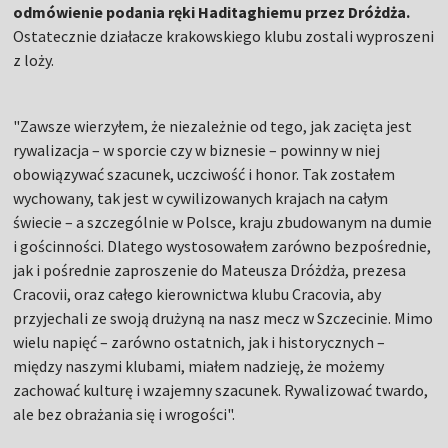
odmówienie podania ręki Haditaghiemu przez Dróżdża.
Ostatecznie działacze krakowskiego klubu zostali wyproszeni
z loży.
"Zawsze wierzyłem, że niezależnie od tego, jak zacięta jest
rywalizacja – w sporcie czy w biznesie – powinny w niej
obowiązywać szacunek, uczciwość i honor. Tak zostałem
wychowany, tak jest w cywilizowanych krajach na całym
świecie – a szczególnie w Polsce, kraju zbudowanym na dumie
i gościnności. Dlatego wystosowałem zarówno bezpośrednie,
jak i pośrednie zaproszenie do Mateusza Dróżdża, prezesa
Cracovii, oraz całego kierownictwa klubu Cracovia, aby
przyjechali ze swoją drużyną na nasz mecz w Szczecinie. Mimo
wielu napięć – zarówno ostatnich, jak i historycznych –
między naszymi klubami, miałem nadzieję, że możemy
zachować kulturę i wzajemny szacunek. Rywalizować twardo,
ale bez obrażania się i wrogości".