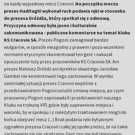
na każdy wyjazdowy mecz Cracovii.
Na początku meczu
prezes Haditaghi wykonał ruch podania ręki w stosunku
do prezesa Dróżdża, który spotkał się z odmową.
Przyczyna odmowy była jasno i kulturalnie
zakomunikowana - publiczne komentarze na temat klubu
KS Cracovia SA.
Prezes Pogoni zareagował bardzo
wulgarnie, w sposób niezgodny z prawem i poza wszelkimi
normami etycznymi skomentował ten gest i nakazał
opuszczenie loży przez pracowników KS Cracovia SA. Ani
prezes Mateusz Dróżdż ani dyrektor skautingu Jarosław
Gambal nie komentowali tego zachowania. W wyniku
zaistniałej sytuacji prezes Cracovii wspólnie z
przedstawicielem Pogoni ustalili zmianę miejsca, po czym
pracownicy Pogoni zaprowadzili przedstawicieli naszego
Klubu na trybunę VIP, gdzie były zapewnione miejsca i
warunki, by w spokoju i z należytym traktowaniem mogli do
końca obejrzeć mecz (...) Brak podania ręki był jasnym
sygnałem prezesa Cracovii i całej jej społeczności, że na takie
zachowania się nie zgadzamy. Gest ten nie był skierowany