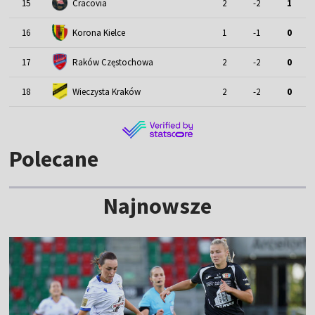
15
Cracovia
2
-2
1
16
Korona Kielce
1
-1
0
17
Raków Częstochowa
2
-2
0
18
Wieczysta Kraków
2
-2
0
Polecane
Najnowsze