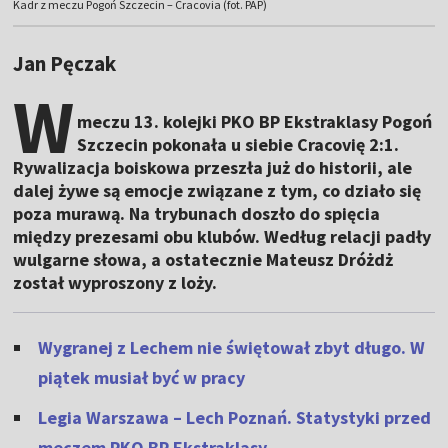
Kadr z meczu Pogoń Szczecin – Cracovia (fot. PAP)
Jan Pęczak
W
meczu 13. kolejki PKO BP Ekstraklasy Pogoń
Szczecin pokonała u siebie Cracovię 2:1.
Rywalizacja boiskowa przeszła już do historii, ale
dalej żywe są emocje związane z tym, co działo się
poza murawą. Na trybunach doszło do spięcia
między prezesami obu klubów. Według relacji padły
wulgarne słowa, a ostatecznie Mateusz Dróżdż
został wyproszony z loży.
Wygranej z Lechem nie świętował zbyt długo. W
piątek musiał być w pracy
Legia Warszawa – Lech Poznań. Statystyki przed
meczem PKO BP Ekstraklasy