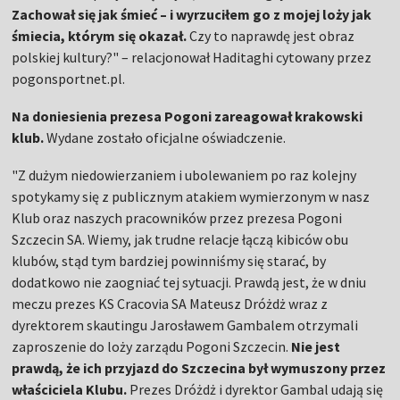
Zachował się jak śmieć – i wyrzuciłem go z mojej loży jak
śmiecia, którym się okazał.
Czy to naprawdę jest obraz
polskiej kultury?" – relacjonował Haditaghi cytowany przez
pogonsportnet.pl.
Na doniesienia prezesa Pogoni zareagował krakowski
klub.
Wydane zostało oficjalne oświadczenie.
"Z dużym niedowierzaniem i ubolewaniem po raz kolejny
spotykamy się z publicznym atakiem wymierzonym w nasz
Klub oraz naszych pracowników przez prezesa Pogoni
Szczecin SA. Wiemy, jak trudne relacje łączą kibiców obu
klubów, stąd tym bardziej powinniśmy się starać, by
dodatkowo nie zaogniać tej sytuacji. Prawdą jest, że w dniu
meczu prezes KS Cracovia SA Mateusz Dróżdż wraz z
dyrektorem skautingu Jarosławem Gambalem otrzymali
zaproszenie do loży zarządu Pogoni Szczecin.
Nie jest
prawdą, że ich przyjazd do Szczecina był wymuszony przez
właściciela Klubu.
Prezes Dróżdż i dyrektor Gambal udają się