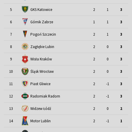
5
GKS Katowice
2
1
3
6
Górnik Zabrze
1
1
3
7
Pogoń Szczecin
2
1
3
8
Zagłębie Lubin
2
0
3
9
Wisła Kraków
2
0
3
Śląsk Wrocław
10
2
0
3
11
Piast Gliwice
2
-1
3
12
Radomiak Radom
2
-1
3
13
Widzew Łódź
2
0
2
Motor Lublin
14
2
-1
1