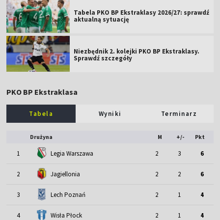
Tabela PKO BP Ekstraklasy 2026/27: sprawdź
aktualną sytuację
Niezbędnik 2. kolejki PKO BP Ekstraklasy.
Sprawdź szczegóły
PKO BP Ekstraklasa
Tabela
Wyniki
Terminarz
Drużyna
M
+/-
Pkt
1
Legia Warszawa
2
3
6
2
Jagiellonia
2
2
6
3
Lech Poznań
2
1
4
4
Wisła Płock
2
1
4