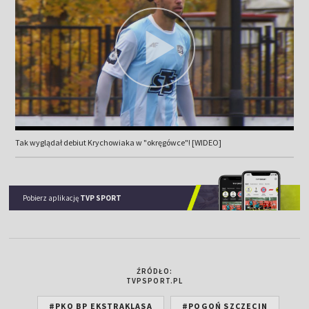
Tak wyglądał debiut Krychowiaka w "okręgówce"! [WIDEO]
Pobierz aplikację
TVP SPORT
ŹRÓDŁO:
TVPSPORT.PL
#PKO BP EKSTRAKLASA
#POGOŃ SZCZECIN