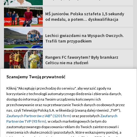
MŚ juniorów. Polska sztafeta 1,5 sekundy
od medalu, a potem... dyskwalifikacja
Lechici gwiazdami na Wyspach Owczych.
Trafili tam przypadkiem
Rangers FC faworytem? Były bramkarz
Celticu nie ma złudzeń
Szanujemy Twoją prywatność
Kliknij "Akceptuję i przechodzę do serwisu", aby wyrazić zgody na
korzystanie z technologii automatycznego śledzenia i zbierania danych,
TVP
dostęp do informacji na Twoim urządzeniu końcowym i ich
Abonament TVP
Regulamin TVP
przechowywanie oraz na przetwarzanie Twoich danych osobowych przez
nas, czyli Telewizję Polską S.A. w likwidacji (zwaną dalej również „TVP”),
Polityka prywatności
Sklep TVP
Zaufanych Partnerów z IAB* (1201 firm)
oraz pozostałych
Zaufanych
Partnerów TVP (93 firm)
, w celach marketingowych (w tym do
Biuro Reklamy
Moje zgody
zautomatyzowanego dopasowania reklam do Twoich zainteresowań i
mierzenia ich skuteczności) i pozostałych, które wskazujemy poniżej, a
Oferta Handlowa
Biuro reklamy