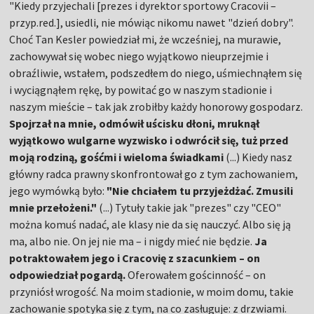
"Kiedy przyjechali [prezes i dyrektor sportowy Cracovii –
przyp.red.], usiedli, nie mówiąc nikomu nawet "dzień dobry".
Choć Tan Kesler powiedział mi, że wcześniej, na murawie,
zachowywał się wobec niego wyjątkowo nieuprzejmie i
obraźliwie, wstałem, podszedłem do niego, uśmiechnąłem się
i wyciągnąłem rękę, by powitać go w naszym stadionie i
naszym mieście – tak jak zrobiłby każdy honorowy gospodarz.
Spojrzał na mnie, odmówił uścisku dłoni, mruknął
wyjątkowo wulgarne wyzwisko i odwrócił się, tuż przed
moją rodziną, gośćmi i wieloma świadkami
(...) Kiedy nasz
główny radca prawny skonfrontował go z tym zachowaniem,
jego wymówką było:
"Nie chciałem tu przyjeżdżać. Zmusili
mnie przełożeni."
(...) Tytuły takie jak "prezes" czy "CEO"
można komuś nadać, ale klasy nie da się nauczyć. Albo się ją
ma, albo nie. On jej nie ma – i nigdy mieć nie będzie.
Ja
potraktowałem jego i Cracovię z szacunkiem – on
odpowiedział pogardą.
Oferowałem gościnność – on
przyniósł wrogość. Na moim stadionie, w moim domu, takie
zachowanie spotyka się z tym, na co zasługuje: z drzwiami.