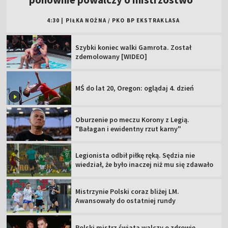
4:30
|
PIŁKA NOŻNA
/
PKO BP EKSTRAKLASA
Szybki koniec walki Gamrota. Został
zdemolowany [WIDEO]
MŚ do lat 20, Oregon: oglądaj 4. dzień
Oburzenie po meczu Korony z Legią.
"Bałagan i ewidentny rzut karny"
Legionista odbił piłkę ręką. Sędzia nie
wiedział, że było inaczej niż mu się zdawało
Mistrzynie Polski coraz bliżej LM.
Awansowały do ostatniej rundy
Polski mistrz świata walczy o zdrowie.