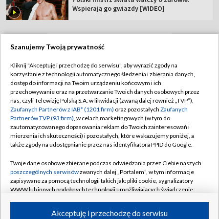
Wspierają go gwiazdy [WIDEO]
Szanujemy Twoją prywatność
TVP
Kliknij "Akceptuję i przechodzę do serwisu", aby wyrazić zgody na
korzystanie z technologii automatycznego śledzenia i zbierania danych,
Abonament TVP
Regulamin TVP
dostęp do informacji na Twoim urządzeniu końcowym i ich
Polityka prywatności
Sklep TVP
przechowywanie oraz na przetwarzanie Twoich danych osobowych przez
nas, czyli Telewizję Polską S.A. w likwidacji (zwaną dalej również „TVP”),
Biuro Reklamy
Moje zgody
Zaufanych Partnerów z IAB* (1201 firm)
oraz pozostałych
Zaufanych
Partnerów TVP (93 firm)
, w celach marketingowych (w tym do
Oferta Handlowa
Biuro reklamy
zautomatyzowanego dopasowania reklam do Twoich zainteresowań i
mierzenia ich skuteczności) i pozostałych, które wskazujemy poniżej, a
Telegazeta ogłoszenia
Kontakt
także zgody na udostępnianie przez nas identyfikatora PPID do Google.
Emisja w TVP
Twoje dane osobowe zbierane podczas odwiedzania przez Ciebie naszych
Kanały
Rada Programowa
poszczególnych serwisów
zwanych dalej „Portalem”, w tym informacje
zapisywane za pomocą technologii takich jak: pliki cookie, sygnalizatory
Ogłoszenia przetargowe
WWW lub innych podobnych technologii umożliwiających świadczenie
©2026 Telewizja Polska Spółka Akcyjna w likwidacji
dopasowanych i bezpiecznych usług, personalizację treści oraz reklam,
Akademia Telewizyjna
udostępnianie funkcji mediów społecznościowych oraz analizowanie
Akceptuję i przechodzę do serwisu
Informacje o nadawcy
ruchu w Internecie.