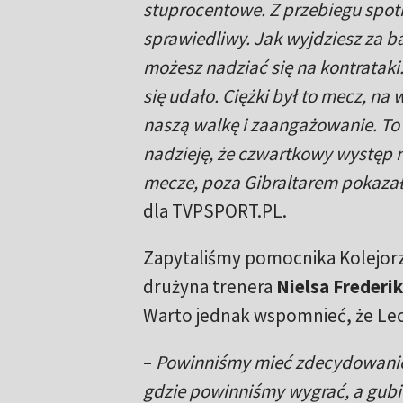
stuprocentowe. Z przebiegu spotk
sprawiedliwy. Jak wyjdziesz za b
możesz nadziać się na kontrataki.
się udało. Ciężki był to mecz, na
naszą walkę i zaangażowanie. To
nadzieję, że czwartkowy występ n
mecze, poza Gibraltarem pokazały
dla TVPSPORT.PL.
Zapytaliśmy pomocnika Kolejorza
drużyna trenera
Nielsa Frederi
Warto jednak wspomnieć, że Lech
–
Powinniśmy mieć zdecydowanie w
gdzie powinniśmy wygrać, a gubi