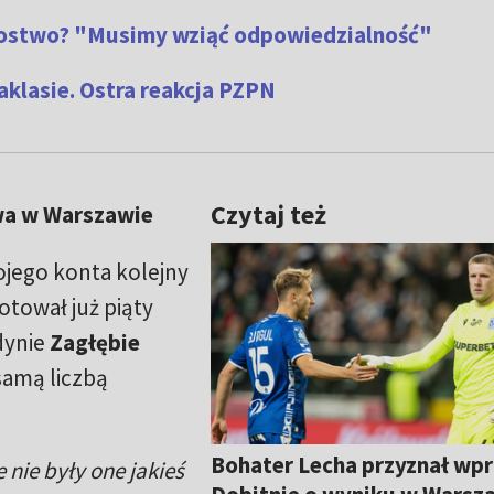
rzostwo? "Musimy wziąć odpowiedzialność"
aklasie. Ostra reakcja PZPN
Czytaj też
wa w Warszawie
ojego konta kolejny
tował już piąty
dynie
Zagłębie
samą liczbą
Bohater Lecha przyznał wpr
 nie były one jakieś