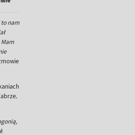
awie
i to nam
ał
. Mam
nie
zmowie
kaniach
Zabrze.
ogonią,
ł