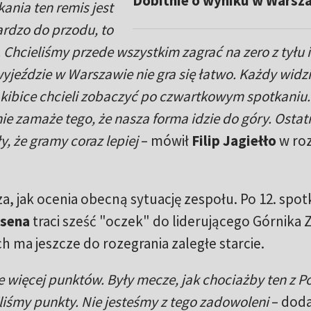
Dobitnie o wyniku w Warsz
ania ten remis jest
ardzo do przodu, to
 Chcieliśmy przede wszystkim zagrać na zero z tyłu 
 wyjeździe w Warszawie nie gra się łatwo. Każdy widzi
 kibice chcieli zobaczyć po czwartkowym spotkaniu
ie zamaże tego, że nasza forma idzie do góry. Ostat
, że gramy coraz lepiej
– mówił
Filip Jagiełło
w ro
, jak ocenia obecną sytuację zespołu. Po 12. spot
ksena
traci sześć "oczek" do liderującego Górnika 
 ma jeszcze do rozegrania zaległe starcie.
ięcej punktów. Były mecze, jak chociażby ten z P
liśmy punkty. Nie jesteśmy z tego zadowoleni
– doda