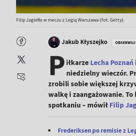
Filip Jagiełło w meczu z Legią Warszawa (fot. Getty).
Jakub Kłyszejko
OBSERWUJ
P
iłkarze
Lecha Poznań
niedzielny wieczór. P
zrobili sobie większej krz
walkę i zaangażowanie. To 
spotkaniu – mówił
Filip Ja
Frederiksen po remisie z Le