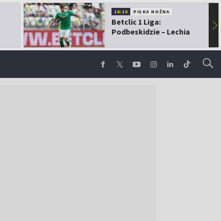
18:10
PIŁKA NOŻNA
Betclic 1 Liga:
▶
Podbeskidzie – Lechia
Gdańsk