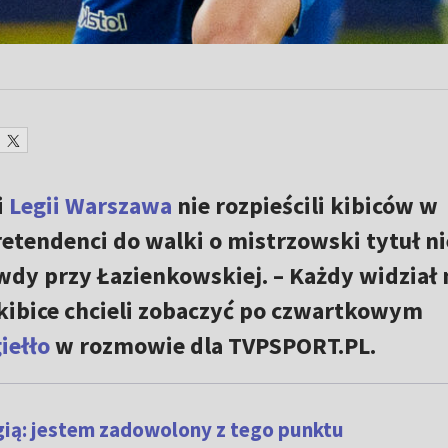
i
Legii Warszawa
nie rozpieścili kibiców w
retendenci do walki o mistrzowski tytuł ni
ywdy przy Łazienkowskiej. – Każdy widział
kibice chcieli zobaczyć po czwartkowym
giełło
w rozmowie dla TVPSPORT.PL.
gią: jestem zadowolony z tego punktu