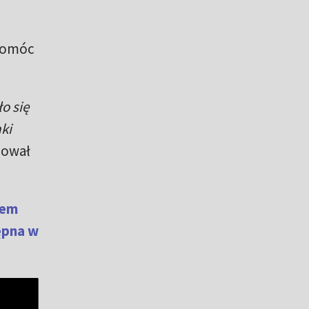
 pomóc
o się
ki
ował
fem
ępna w