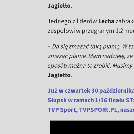
Jagiełło
.
Jednego z liderów
Lecha
zabrak
zespołowi w przegranym 1:2 me
–
Da się zmazać taką plamę. W ta
zmazać plamę. Mam nadzieję, że t
sposób można to zrobić. Musimy
Jagiełło
.
Już w czwartek 30 październik
Słupsk w ramach 1/16 finału S
TVP Sport, TVPSPORt.PL, naszej