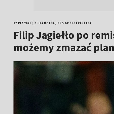
27 PAŹ 2025
|
PIŁKA NOŻNA
/
PKO BP EKSTRAKLASA
Filip Jagiełło po rem
możemy zmazać pla