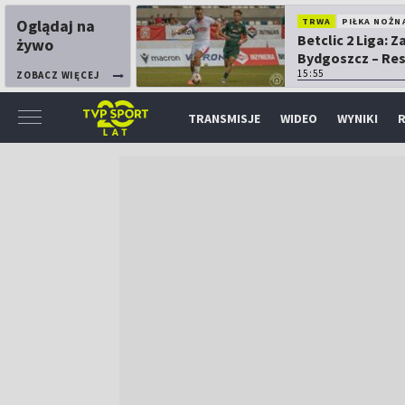
Oglądaj na
TRWA
PIŁKA NOŻN
Betclic 2 Liga: 
żywo
Bydgoszcz – Re
15:55
ZOBACZ WIĘCEJ
TRANSMISJE
WIDEO
WYNIKI
R