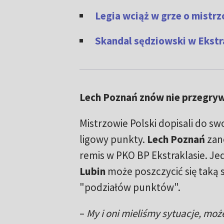
Legia wciąż w grze o mist
Skandal sędziowski w Ekstr
Lech Poznań znów nie przegry
Mistrzowie Polski dopisali do sw
ligowy punkty.
Lech Poznań
zano
remis w PKO BP Ekstraklasie. Je
Lubin
może poszczycić się taką 
"podziałów punktów".
–
My i oni mieliśmy sytuacje, może