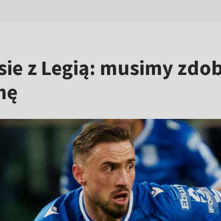
isie z Legią: musimy zdob
mę