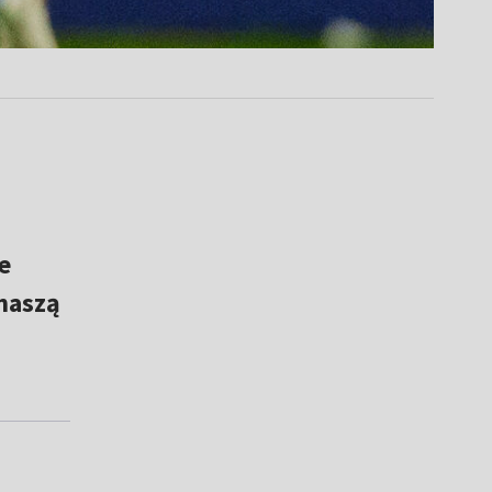
e
 naszą