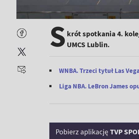
S
krót spotkania 4. kole
UMCS Lublin.
WNBA. Trzeci tytuł Las Veg
Liga NBA. LeBron James opu
Pobierz aplikację
TVP SPO