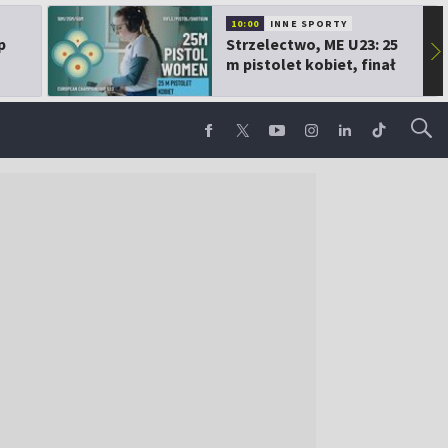
10:00
INNE SPORTY
p
Strzelectwo, ME U23: 25
▶
m pistolet kobiet, finał