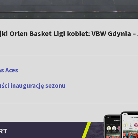
jki Orlen Basket Ligi kobiet: VBW Gdynia –
as Aces
ści inaugurację sezonu
RT