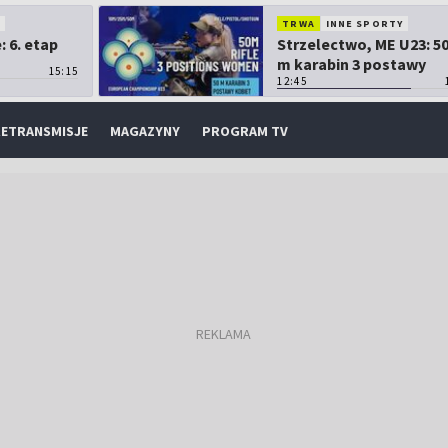
O
TRWA
INNE SPORTY
 6. etap
Strzelectwo, ME U23: 5
m karabin 3 postawy
15:15
kobiet
12:45
ETRANSMISJE
MAGAZYNY
PROGRAM TV