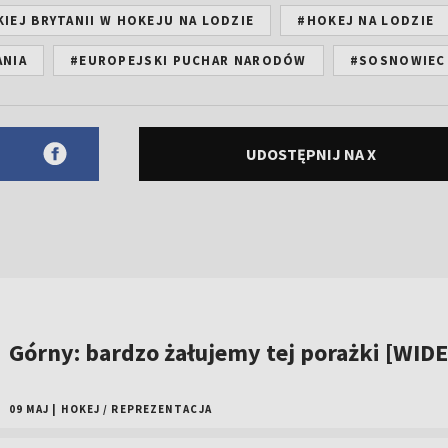
IEJ BRYTANII W HOKEJU NA LODZIE
#HOKEJ NA LODZIE
ANIA
#EUROPEJSKI PUCHAR NARODÓW
#SOSNOWIEC
UDOSTĘPNIJ NA X
Górny: bardzo żałujemy tej porażki [WID
09 MAJ
|
HOKEJ
/
REPREZENTACJA