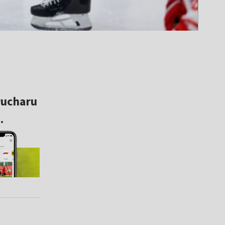
Pucharu
.