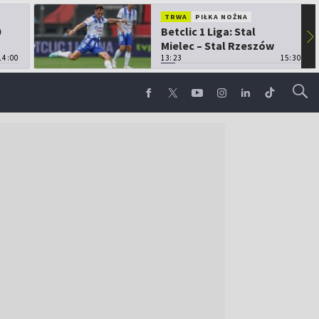
TRWA
PIŁKA NOŻNA
0
Betclic 1 Liga: Stal
▶
Mielec – Stal Rzeszów
14:00
13:23
15:30