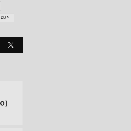
 CUP
EO]