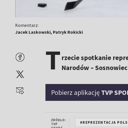
Komentarz:
Jacek Laskowski, Patryk Rokicki
T
rzecie spotkanie repr
Narodów – Sosnowiec C
Pobierz aplikację
TVP SPO
ŹRÓDŁO:
#REPREZENTACJA POLS
TVP