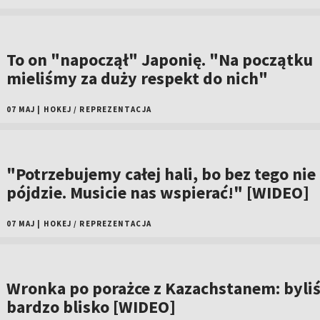
To on "napoczął" Japonię. "Na początku
mieliśmy za duży respekt do nich"
07 MAJ
|
HOKEJ
/
REPREZENTACJA
"Potrzebujemy całej hali, bo bez tego nie
pójdzie. Musicie nas wspierać!" [WIDEO]
07 MAJ
|
HOKEJ
/
REPREZENTACJA
Wronka po porażce z Kazachstanem: byli
bardzo blisko [WIDEO]