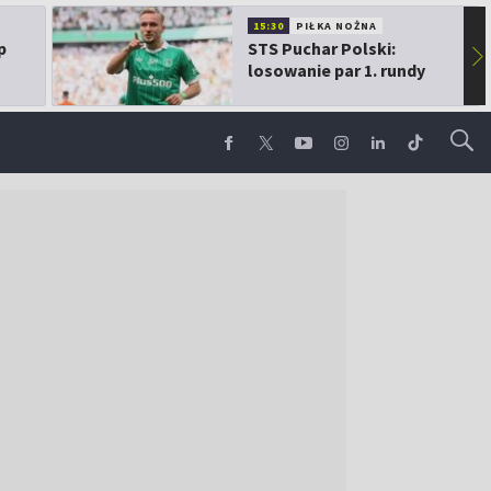
15:30
PIŁKA NOŻNA
p
STS Puchar Polski:
▶
losowanie par 1. rundy