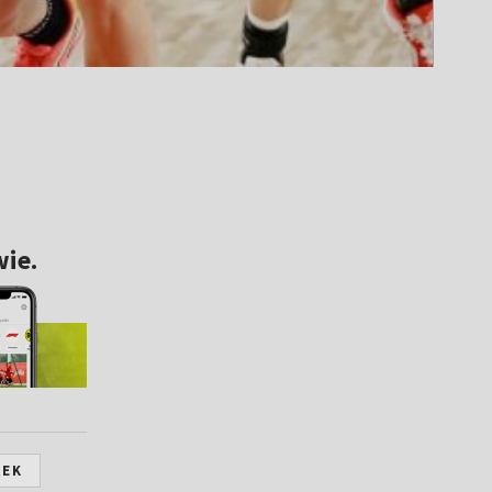
ie.
REK