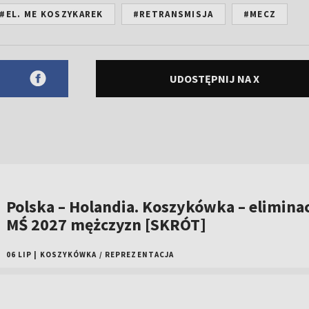
#EL. ME KOSZYKAREK
#RETRANSMISJA
#MECZ
UDOSTĘPNIJ NA X
Polska – Holandia. Koszykówka – elimina
MŚ 2027 mężczyzn [SKRÓT]
06 LIP
|
KOSZYKÓWKA
/
REPREZENTACJA