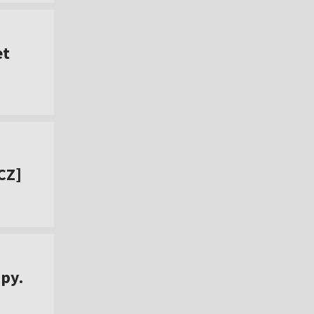
et
CZ]
py.