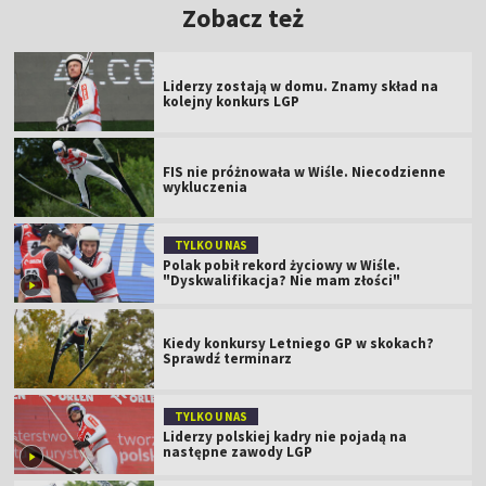
Zobacz też
Liderzy zostają w domu. Znamy skład na
kolejny konkurs LGP
FIS nie próżnowała w Wiśle. Niecodzienne
wykluczenia
TYLKO U NAS
Polak pobił rekord życiowy w Wiśle.
"Dyskwalifikacja? Nie mam złości"
Kiedy konkursy Letniego GP w skokach?
Sprawdź terminarz
TYLKO U NAS
Liderzy polskiej kadry nie pojadą na
następne zawody LGP