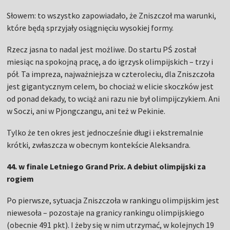
Słowem: to wszystko zapowiadało, że Zniszczoł ma warunki,
które będą sprzyjały osiągnięciu wysokiej formy.
Rzecz jasna to nadal jest możliwe. Do startu PŚ został
miesiąc na spokojną pracę, a do igrzysk olimpijskich – trzy i
pół. Ta impreza, najważniejsza w czteroleciu, dla Zniszczoła
jest gigantycznym celem, bo chociaż w elicie skoczków jest
od ponad dekady, to wciąż ani razu nie był olimpijczykiem. Ani
w Soczi, ani w Pjongczangu, ani też w Pekinie.
Tylko że ten okres jest jednocześnie długi i ekstremalnie
krótki, zwłaszcza w obecnym kontekście Aleksandra.
44. w finale Letniego Grand Prix. A debiut olimpijski za
rogiem
Po pierwsze, sytuacja Zniszczoła w rankingu olimpijskim jest
niewesoła – pozostaje na granicy rankingu olimpijskiego
(obecnie 491 pkt). I żeby się w nim utrzymać, w kolejnych 19