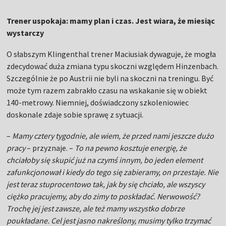
Trener uspokaja: mamy plan i czas. Jest wiara, że miesiąc
wystarczy
O słabszym Klingenthal trener Maciusiak dywaguje, że mogła
zdecydować duża zmiana typu skoczni względem Hinzenbach.
Szczególnie że po Austrii nie byli na skoczni na treningu. Być
może tym razem zabrakło czasu na wskakanie się w obiekt
140-metrowy. Niemniej, doświadczony szkoleniowiec
doskonale zdaje sobie sprawę z sytuacji.
–
Mamy cztery tygodnie, ale wiem, że przed nami jeszcze dużo
pracy
– przyznaje. –
To na pewno kosztuje energię, że
chciałoby się skupić już na czymś innym, bo jeden element
zafunkcjonował i kiedy do tego się zabieramy, on przestaje. Nie
jest teraz stuprocentowo tak, jak by się chciało, ale wszyscy
ciężko pracujemy, aby do zimy to poskładać. Nerwowość?
Trochę jej jest zawsze, ale też mamy wszystko dobrze
poukładane. Cel jest jasno nakreślony, musimy tylko trzymać