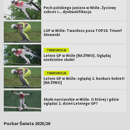
Pech polskiego juniora w Wiśle. Życiowy
sukces i... dyskwalifikacja
LGP w Wiśle: Twardosz poza TOP10. Triumf
Słowenki
TRANSMISJA
Letnie GP w Wiśle [NA ŻYWO]. Oglądaj
niedzielne skoki!
TRANSMISJA
Letnie GP w Wiśle: oglądaj 2. konkurs kobiet!
[NA ŻYWO]
Skoki narciarskie w Wiśle. O której i gdzie
oglądać 2. dzień Letniego GP?
Puchar Świata 2025/26