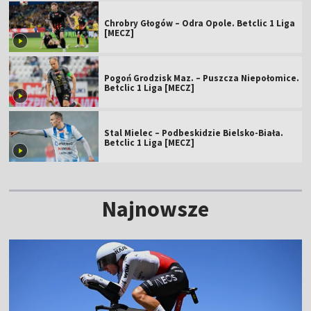
Chrobry Głogów – Odra Opole. Betclic 1 Liga
[MECZ]
Pogoń Grodzisk Maz. – Puszcza Niepołomice.
Betclic 1 Liga [MECZ]
Stal Mielec – Podbeskidzie Bielsko-Biała.
Betclic 1 Liga [MECZ]
Najnowsze