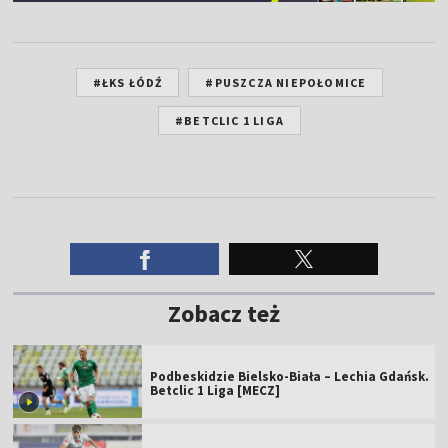
#ŁKS ŁÓDŹ
#PUSZCZA NIEPOŁOMICE
#BETCLIC 1 LIGA
Zobacz też
Podbeskidzie Bielsko-Biała – Lechia Gdańsk.
Betclic 1 Liga [MECZ]