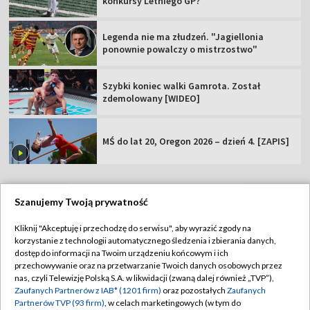
konkursy Letniego GP?
Legenda nie ma złudzeń. "Jagiellonia
ponownie powalczy o mistrzostwo"
Szybki koniec walki Gamrota. Został
zdemolowany [WIDEO]
MŚ do lat 20, Oregon 2026 – dzień 4. [ZAPIS]
Szanujemy Twoją prywatność
TVP
Kliknij "Akceptuję i przechodzę do serwisu", aby wyrazić zgody na
korzystanie z technologii automatycznego śledzenia i zbierania danych,
Abonament TVP
Regulamin TVP
dostęp do informacji na Twoim urządzeniu końcowym i ich
Polityka prywatności
Sklep TVP
przechowywanie oraz na przetwarzanie Twoich danych osobowych przez
nas, czyli Telewizję Polską S.A. w likwidacji (zwaną dalej również „TVP”),
Biuro Reklamy
Moje zgody
Zaufanych Partnerów z IAB* (1201 firm)
oraz pozostałych
Zaufanych
Partnerów TVP (93 firm)
, w celach marketingowych (w tym do
Oferta Handlowa
Biuro reklamy