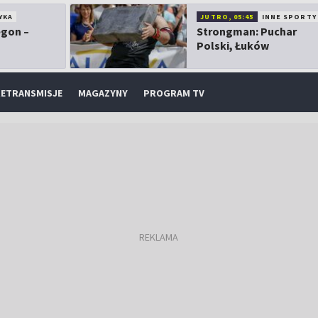
YKA
JUTRO, 05:45
INNE SPORTY
egon –
Strongman: Puchar
Polski, Łuków
ETRANSMISJE
MAGAZYNY
PROGRAM TV