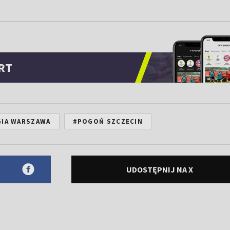
RT
GIA WARSZAWA
#POGOŃ SZCZECIN
UDOSTĘPNIJ NA X