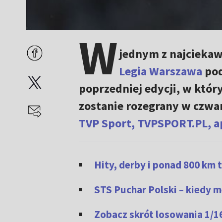
W
jednym z najciekaw
Legia Warszawa
po
poprzedniej edycji, w który
zostanie rozegrany w czwar
TVP Sport, TVPSPORT.PL, ap
Hity, derby i ponad 800 km 
STS Puchar Polski – kiedy 
Zobacz skrót losowania 1/1