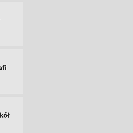
y
afi
kół