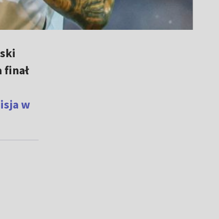
ski
 finał
isja w