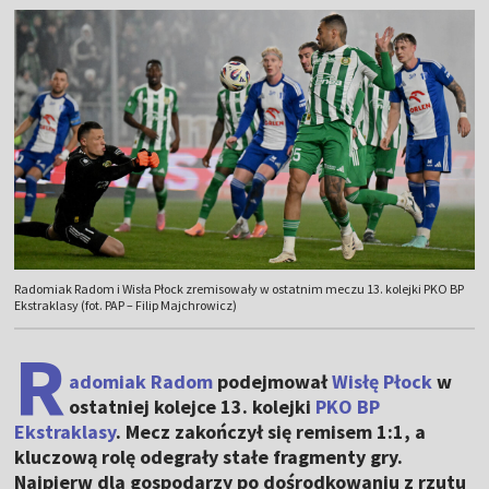
Radomiak Radom i Wisła Płock zremisowały w ostatnim meczu 13. kolejki PKO BP
Ekstraklasy (fot. PAP – Filip Majchrowicz)
R
adomiak Radom
podejmował
Wisłę Płock
w
ostatniej kolejce 13. kolejki
PKO BP
Ekstraklasy
. Mecz zakończył się remisem 1:1, a
kluczową rolę odegrały stałe fragmenty gry.
Najpierw dla gospodarzy po dośrodkowaniu z rzutu