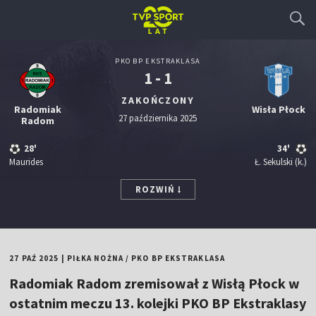
PKO BP EKSTRAKLASA
1 - 1
ZAKOŃCZONY
Radomiak
Wisła Płock
27 października 2025
Radom
28'
34'
Maurides
Ł. Sekulski
(k.)
ROZWIŃ
27 PAŹ 2025
|
PIŁKA NOŻNA
/
PKO BP EKSTRAKLASA
Radomiak Radom zremisował z Wisłą Płock w
ostatnim meczu 13. kolejki PKO BP Ekstraklasy