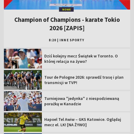
NOWE
Champion of Champions - karate Tokio
2026 [ZAPIS]
8:20
|
INNE SPORTY
Dziś kolejny mecz Świątek w Toronto. O
której relacja na żywo?
Tour de Pologne 2026: sprawdź trasę i plan
transmisji w TVP!
Turniejowa "jedynka" z niespodziewaną
porażką w Kanadzie
Hapoel Tel Awiw – GKS Katowice. Oglądaj
mecz el. LK! [NA ŻYWO]