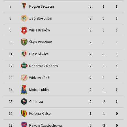
7
Pogoń Szczecin
2
1
3
8
Zagłębie Lubin
2
0
3
9
Wisła Kraków
2
0
3
Śląsk Wrocław
10
2
0
3
11
Piast Gliwice
2
-1
3
12
Radomiak Radom
2
-1
3
13
Widzew Łódź
2
0
2
Motor Lublin
14
2
-1
1
15
Cracovia
2
-2
1
16
Korona Kielce
1
-1
0
17
Raków Częstochowa
2
-2
0