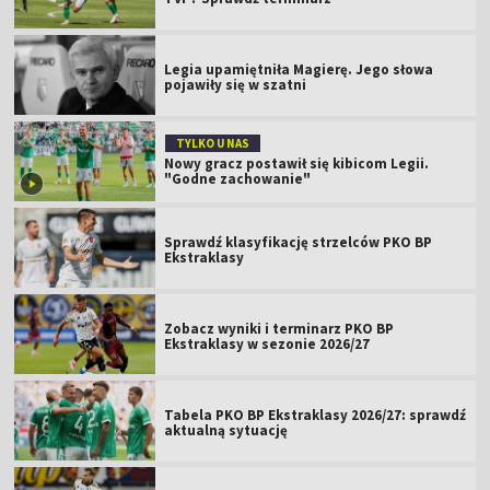
Legia upamiętniła Magierę. Jego słowa
pojawiły się w szatni
TYLKO U NAS
Nowy gracz postawił się kibicom Legii.
"Godne zachowanie"
Sprawdź klasyfikację strzelców PKO BP
Ekstraklasy
Zobacz wyniki i terminarz PKO BP
Ekstraklasy w sezonie 2026/27
Tabela PKO BP Ekstraklasy 2026/27: sprawdź
aktualną sytuację