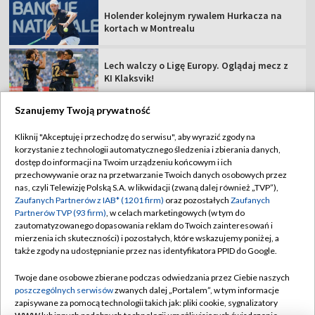
Holender kolejnym rywalem Hurkacza na
kortach w Montrealu
Lech walczy o Ligę Europy. Oglądaj mecz z
KI Klaksvik!
Szanujemy Twoją prywatność
Kliknij "Akceptuję i przechodzę do serwisu", aby wyrazić zgody na
korzystanie z technologii automatycznego śledzenia i zbierania danych,
TVP
dostęp do informacji na Twoim urządzeniu końcowym i ich
Abonament TVP
Regulamin TVP
przechowywanie oraz na przetwarzanie Twoich danych osobowych przez
nas, czyli Telewizję Polską S.A. w likwidacji (zwaną dalej również „TVP”),
Polityka prywatności
Sklep TVP
Zaufanych Partnerów z IAB* (1201 firm)
oraz pozostałych
Zaufanych
Partnerów TVP (93 firm)
, w celach marketingowych (w tym do
Biuro Reklamy
Moje zgody
zautomatyzowanego dopasowania reklam do Twoich zainteresowań i
mierzenia ich skuteczności) i pozostałych, które wskazujemy poniżej, a
Oferta Handlowa
Biuro reklamy
także zgody na udostępnianie przez nas identyfikatora PPID do Google.
Telegazeta ogłoszenia
Kontakt
Twoje dane osobowe zbierane podczas odwiedzania przez Ciebie naszych
Emisja w TVP
poszczególnych serwisów
zwanych dalej „Portalem”, w tym informacje
zapisywane za pomocą technologii takich jak: pliki cookie, sygnalizatory
Kanały
Rada Programowa