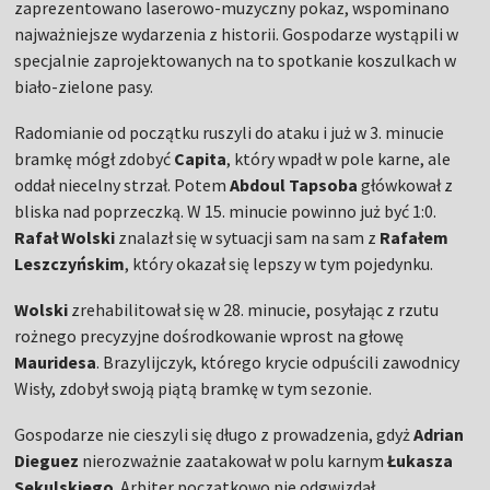
zaprezentowano laserowo-muzyczny pokaz, wspominano
najważniejsze wydarzenia z historii. Gospodarze wystąpili w
specjalnie zaprojektowanych na to spotkanie koszulkach w
biało-zielone pasy.
Radomianie od początku ruszyli do ataku i już w 3. minucie
bramkę mógł zdobyć
Capita
, który wpadł w pole karne, ale
oddał niecelny strzał. Potem
Abdoul Tapsoba
główkował z
bliska nad poprzeczką. W 15. minucie powinno już być 1:0.
Rafał Wolski
znalazł się w sytuacji sam na sam z
Rafałem
Leszczyńskim
, który okazał się lepszy w tym pojedynku.
Wolski
zrehabilitował się w 28. minucie, posyłając z rzutu
rożnego precyzyjne dośrodkowanie wprost na głowę
Mauridesa
. Brazylijczyk, którego krycie odpuścili zawodnicy
Wisły, zdobył swoją piątą bramkę w tym sezonie.
Gospodarze nie cieszyli się długo z prowadzenia, gdyż
Adrian
Dieguez
nierozważnie zaatakował w polu karnym
Łukasza
Sekulskiego
. Arbiter początkowo nie odgwizdał