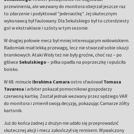
przewinienia, ale wezwany do monitora obejrzał jeszcze raz
to zdarzenie i podyktował "jedenastkę". Jej skutecznym
wykonawcą był faulowany. Dla Sekulskiego był to czterdziesty
gol w ekstraklasie i szósty w tym sezonie.
W drugiej połowie mecz był mniej interesującym widowiskiem.
Radomiak miał lekką przewagę, lecz nie stwarzał sobie okazji
bramkowych. Ataki Wisły też nie były groźne, choć raz – po
główce
Sekulskiego
– piłka opadła na poprzeczkę i opuściła
boisko.
W 68. minucie
Ibrahima Camara
ostro sfaulował
Tomasa
Tavaresa
i arbiter pokazał pomocnikowi gospodarzy
czerwoną kartkę. Został jednak wezwany przez sędziego VAR
do monitora i zmienił swoją decyzję, pokazując Camarze żółty
kartonik.
Już do końca żadnej z drużyn nie udało się przeprowadzić
skutecznej akcji i mecz zakończył się remisem. Wywalczony