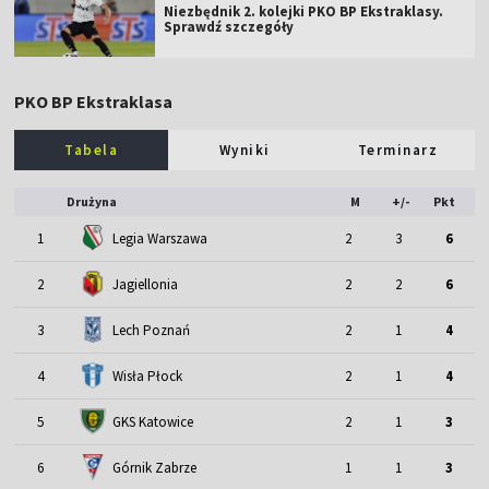
Niezbędnik 2. kolejki PKO BP Ekstraklasy.
Sprawdź szczegóły
PKO BP Ekstraklasa
Tabela
Wyniki
Terminarz
Drużyna
M
+/-
Pkt
1
Legia Warszawa
2
3
6
2
Jagiellonia
2
2
6
3
Lech Poznań
2
1
4
4
Wisła Płock
2
1
4
5
GKS Katowice
2
1
3
6
Górnik Zabrze
1
1
3