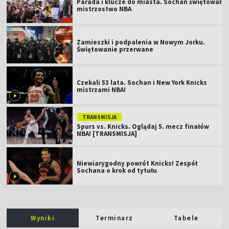
Parada i klucze do miasta. Sochan świętował
mistrzostwo NBA
Zamieszki i podpalenia w Nowym Jorku.
Świętowanie przerwane
Czekali 53 lata. Sochan i New York Knicks
mistrzami NBA!
TRANSMISJA
Spurs vs. Knicks. Oglądaj 5. mecz finałów
NBA! [TRANSMISJA]
Niewiarygodny powrót Knicks! Zespół
Sochana o krok od tytułu
Wyniki
Terminarz
Tabele