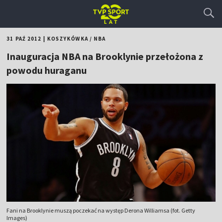
31 PAŹ 2012
|
KOSZYKÓWKA
/
NBA
Inauguracja NBA na Brooklynie przełożona z
powodu huraganu
Fani na Brooklynie muszą poczekać na występ Derona Williamsa (fot. Getty
Images)