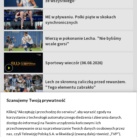
ze wszystkiego"
ME w pływaniu. Polki piąte w skokach
synchronicznych
Wierzą w pokonanie Lecha. "Nie byliśmy
wcale gorsi"
Sportowy wieczór (06.08.2026)
Lech ze skromną zaliczką przed rewanżem.
"Tego elementu zabrakło"
Szanujemy Twoją prywatność
Kliknij "Akceptuję i przechodzę do serwisu", aby wyrazić zgody na
korzystanie z technologii automatycznego śledzenia i zbierania danych,
TVP
dostęp do informacji na Twoim urządzeniu końcowym i ich
przechowywanie oraz na przetwarzanie Twoich danych osobowych przez
Abonament TVP
Regulamin TVP
nas, czyli Telewizję Polską S.A. w likwidacji (zwaną dalej również „TVP”),