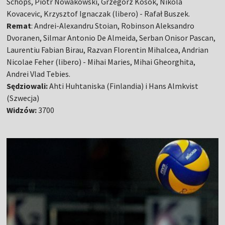
Schops, Piotr Nowakowski, Grzegorz Kosok, Nikola
Kovacevic, Krzysztof Ignaczak (libero) - Rafał Buszek.
Remat
: Andrei-Alexandru Stoian, Robinson Aleksandro
Dvoranen, Silmar Antonio De Almeida, Serban Onisor Pascan,
Laurentiu Fabian Birau, Razvan Florentin Mihalcea, Andrian
Nicolae Feher (libero) - Mihai Maries, Mihai Gheorghita,
Andrei Vlad Tebies.
Sędziowali:
Ahti Huhtaniska (Finlandia) i Hans Almkvist
(Szwecja)
Widzów:
3700