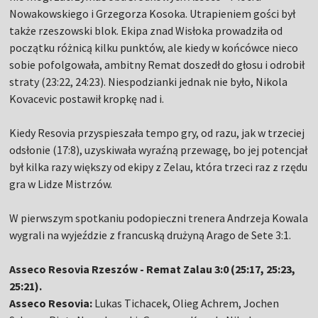
Nowakowskiego i Grzegorza Kosoka. Utrapieniem gości był
także rzeszowski blok. Ekipa znad Wisłoka prowadziła od
początku różnicą kilku punktów, ale kiedy w końcówce nieco
sobie pofolgowała, ambitny Remat doszedł do głosu i odrobił
straty (23:22, 24:23). Niespodzianki jednak nie było, Nikola
Kovacevic postawił kropkę nad i.
Kiedy Resovia przyspieszała tempo gry, od razu, jak w trzeciej
odsłonie (17:8), uzyskiwała wyraźną przewagę, bo jej potencjał
był kilka razy większy od ekipy z Zelau, która trzeci raz z rzędu
gra w Lidze Mistrzów.
W pierwszym spotkaniu podopieczni trenera Andrzeja Kowala
wygrali na wyjeździe z francuską drużyną Arago de Sete 3:1.
Asseco Resovia Rzeszów - Remat Zalau 3:0 (25:17, 25:23,
25:21).
Asseco Resovia:
Lukas Tichacek, Olieg Achrem, Jochen