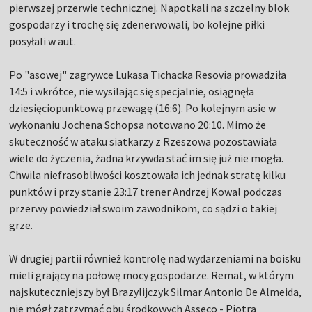
pierwszej przerwie technicznej. Napotkali na szczelny blok
gospodarzy i trochę się zdenerwowali, bo kolejne piłki
posyłali w aut.
Po "asowej" zagrywce Lukasa Tichacka Resovia prowadziła
14:5 i wkrótce, nie wysilając się specjalnie, osiągnęła
dziesięciopunktową przewagę (16:6). Po kolejnym asie w
wykonaniu Jochena Schopsa notowano 20:10. Mimo że
skuteczność w ataku siatkarzy z Rzeszowa pozostawiała
wiele do życzenia, żadna krzywda stać im się już nie mogła.
Chwila niefrasobliwości kosztowała ich jednak stratę kilku
punktów i przy stanie 23:17 trener Andrzej Kowal podczas
przerwy powiedział swoim zawodnikom, co sądzi o takiej
grze.
W drugiej partii również kontrolę nad wydarzeniami na boisku
mieli grający na połowę mocy gospodarze. Remat, w którym
najskuteczniejszy był Brazylijczyk Silmar Antonio De Almeida,
nie mógł zatrzymać obu środkowych Asseco - Piotra