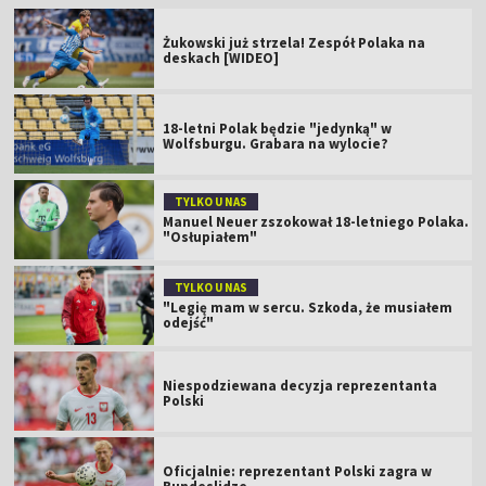
Żukowski już strzela! Zespół Polaka na
deskach [WIDEO]
18-letni Polak będzie "jedynką" w
Wolfsburgu. Grabara na wylocie?
TYLKO U NAS
Manuel Neuer zszokował 18-letniego Polaka.
"Osłupiałem"
TYLKO U NAS
"Legię mam w sercu. Szkoda, że musiałem
odejść"
Niespodziewana decyzja reprezentanta
Polski
Oficjalnie: reprezentant Polski zagra w