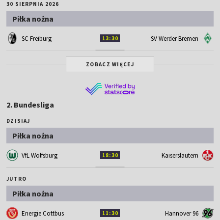
30 SIERPNIA 2026
Piłka nożna
SC Freiburg
SV Werder Bremen
13:30
ZOBACZ WIĘCEJ
2. Bundesliga
DZISIAJ
Piłka nożna
VfL Wolfsburg
Kaiserslautern
18:30
JUTRO
Piłka nożna
Energie Cottbus
Hannover 96
11:30