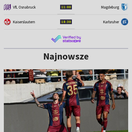
VfL Osnabruck
Magdeburg
11:00
Kaiserslautern
Karlsruher
18:30
Najnowsze