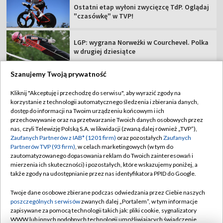
Ostatni etap wyłoni zwycięzcę TdP. Oglądaj
"czasówkę" w TVP!
LGP: wygrana Norweżki w Courchevel. Polka
w drugiej dziesiątce
Szanujemy Twoją prywatność
Kliknij "Akceptuję i przechodzę do serwisu", aby wyrazić zgody na
korzystanie z technologii automatycznego śledzenia i zbierania danych,
TVP
dostęp do informacji na Twoim urządzeniu końcowym i ich
Abonament TVP
Regulamin TVP
przechowywanie oraz na przetwarzanie Twoich danych osobowych przez
nas, czyli Telewizję Polską S.A. w likwidacji (zwaną dalej również „TVP”),
Polityka prywatności
Sklep TVP
Zaufanych Partnerów z IAB* (1201 firm)
oraz pozostałych
Zaufanych
Partnerów TVP (93 firm)
, w celach marketingowych (w tym do
Biuro Reklamy
Moje zgody
zautomatyzowanego dopasowania reklam do Twoich zainteresowań i
mierzenia ich skuteczności) i pozostałych, które wskazujemy poniżej, a
Oferta Handlowa
Biuro reklamy
także zgody na udostępnianie przez nas identyfikatora PPID do Google.
Telegazeta ogłoszenia
Kontakt
Twoje dane osobowe zbierane podczas odwiedzania przez Ciebie naszych
Emisja w TVP
poszczególnych serwisów
zwanych dalej „Portalem”, w tym informacje
zapisywane za pomocą technologii takich jak: pliki cookie, sygnalizatory
Kanały
Rada Programowa
WWW lub innych podobnych technologii umożliwiających świadczenie