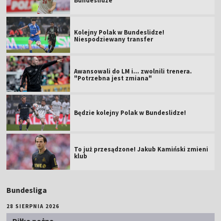
Bundeslidze
Kolejny Polak w Bundeslidze!
Niespodziewany transfer
Awansowali do LM i... zwolnili trenera.
"Potrzebna jest zmiana"
Będzie kolejny Polak w Bundeslidze!
To już przesądzone! Jakub Kamiński zmieni
klub
Bundesliga
28 SIERPNIA 2026
Piłka nożna