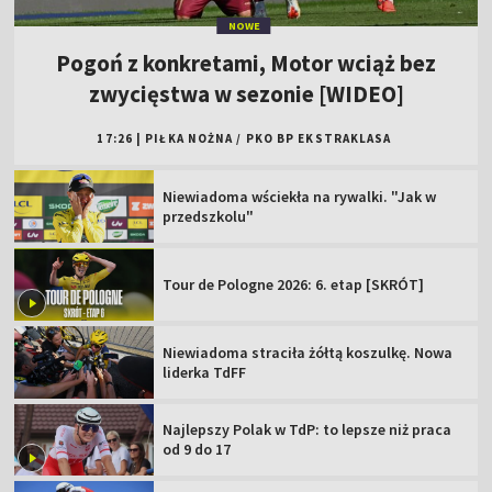
NOWE
Pogoń z konkretami, Motor wciąż bez
zwycięstwa w sezonie [WIDEO]
17:26
|
PIŁKA NOŻNA
/
PKO BP EKSTRAKLASA
Niewiadoma wściekła na rywalki. "Jak w
przedszkolu"
Tour de Pologne 2026: 6. etap [SKRÓT]
Niewiadoma straciła żółtą koszulkę. Nowa
liderka TdFF
Najlepszy Polak w TdP: to lepsze niż praca
od 9 do 17