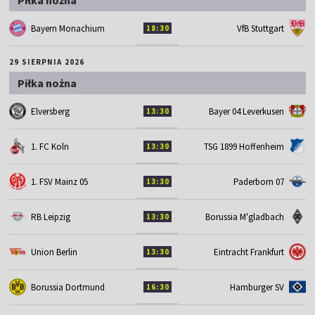
Bayern Monachium
VfB Stuttgart
18:30
29 SIERPNIA 2026
Piłka nożna
Elversberg
Bayer 04 Leverkusen
13:30
1. FC Koln
TSG 1899 Hoffenheim
13:30
1. FSV Mainz 05
Paderborn 07
13:30
RB Leipzig
Borussia M'gladbach
13:30
Union Berlin
Eintracht Frankfurt
13:30
Borussia Dortmund
Hamburger SV
16:30