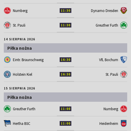
Nurnberg
Dynamo Dresden
11:30
St. Pauli
Greuther Furth
11:30
14 SIERPNIA 2026
Piłka nożna
Eintr. Braunschweig
VfL Bochum
16:30
Holstein Kiel
St. Pauli
16:30
15 SIERPNIA 2026
Piłka nożna
Greuther Furth
Nurnberg
11:00
Hertha BSC
Heidenheim
11:00