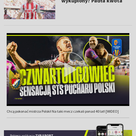
wykupiony? Padła kwota
Chcą pokonać mistrza Polski! Na taki mecz czekali ponad 40 lat! [WIDEO]
Pobierz aplikację
TVP SPORT