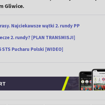
m Gliwice.
trasy. Najciekawsze wątki 2. rundy PP
mecze 2. rundy? [PLAN TRANSMISJI]
6 STS Pucharu Polski [WIDEO]
RT