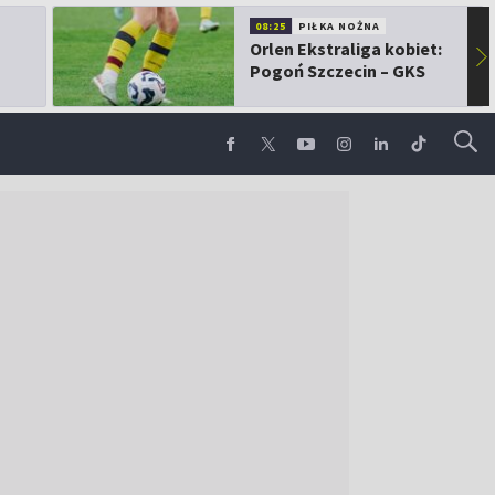
08:25
PIŁKA NOŻNA
Orlen Ekstraliga kobiet:
▶
Pogoń Szczecin – GKS
Górnik Łęczna