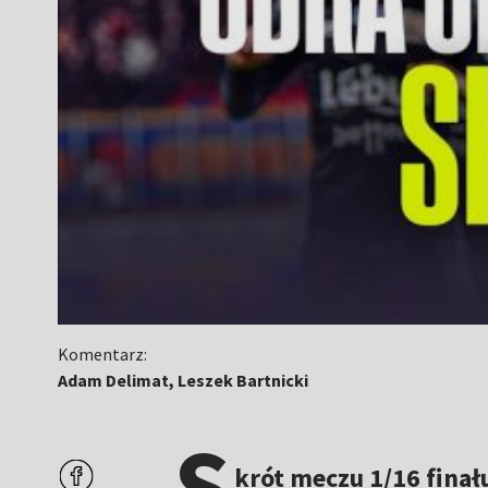
Komentarz:
Adam Delimat, Leszek Bartnicki
S
krót meczu 1/16 finał