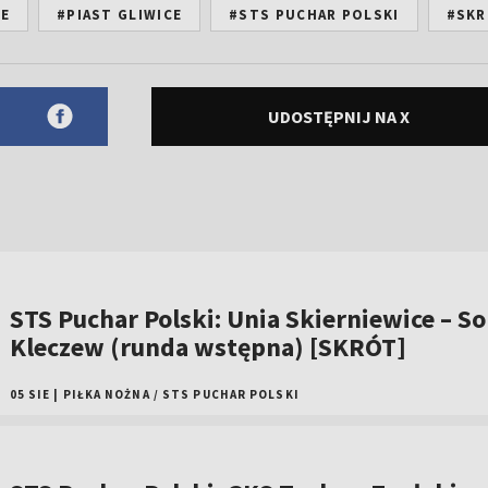
E
#PIAST GLIWICE
#STS PUCHAR POLSKI
#SK
UDOSTĘPNIJ NA X
STS Puchar Polski: Unia Skierniewice – So
Kleczew (runda wstępna) [SKRÓT]
05 SIE
|
PIŁKA NOŻNA
/
STS PUCHAR POLSKI