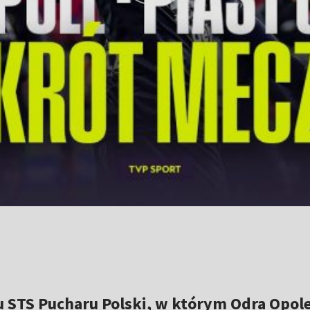
u STS Pucharu Polski, w którym Odra Opol