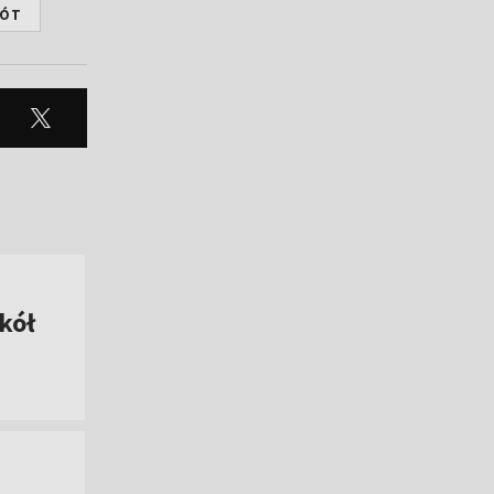
RÓT
kół