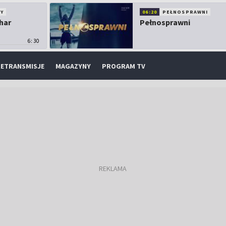
Y
06:20
PEŁNOSPRAWNI
har
Pełnosprawni
6:30
ETRANSMISJE
MAGAZYNY
PROGRAM TV