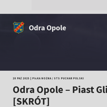
Odra Opole
28 PAŹ 2025
|
PIŁKA NOŻNA
/
STS PUCHAR POLSKI
Odra Opole – Piast Gl
[SKRÓT]