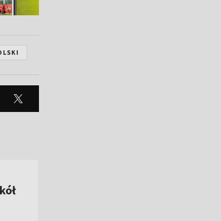
OLSKI
kół