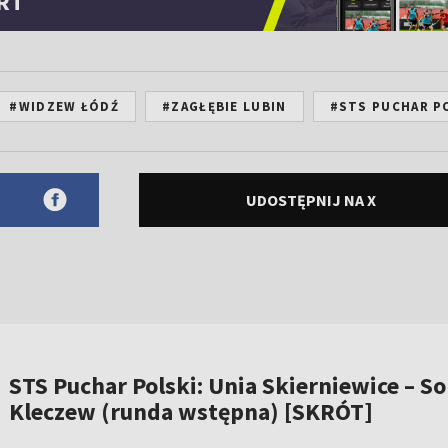
RT
#WIDZEW ŁÓDŹ
#ZAGŁĘBIE LUBIN
#STS PUCHAR P
UDOSTĘPNIJ NA X
STS Puchar Polski: Unia Skierniewice – So
Kleczew (runda wstępna) [SKRÓT]