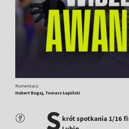
Komentarz:
Hubert Bugaj, Tomasz Łapiński
S
krót spotkania 1/16 f
Lubin.